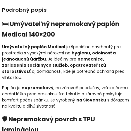
Podrobný popis
🛏️ Umývateľný nepremokavý paplón
Medical 140×200
Umývateľný paplón Medical
je špeciálne navrhnutý pre
prostredia s vysokými nárokmi na
hygienu, odolnosť a
jednoduchú údržbu
. Je ideálny pre
nemocnice,
zariadenia sociálnych služieb, opatrovateľskú
starostlivosť
aj domácnosti, kde je potrebná ochrana pred
vlhkosťou.
Paplón je
nepremokavý
, no zároveň priedušný, vďaka čomu
chráni lôžko pred presiaknutím tekutín a zároveň poskytuje
komfort počas spánku. Je vyrobený
na Slovensku
s dôrazom
na kvalitu a dlhú životnosť.
🛡️ Nepremokavý povrch s TPU
lamináciou