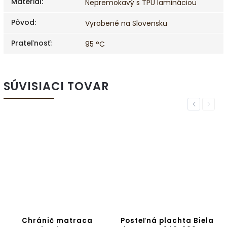
Materiál
:
Nepremokavý s TPU lamináciou
Pôvod
:
Vyrobené na Slovensku
Prateľnosť
:
95 °C
SÚVISIACI TOVAR
Previous
Next
Chránič matraca
Posteľná plachta Biela