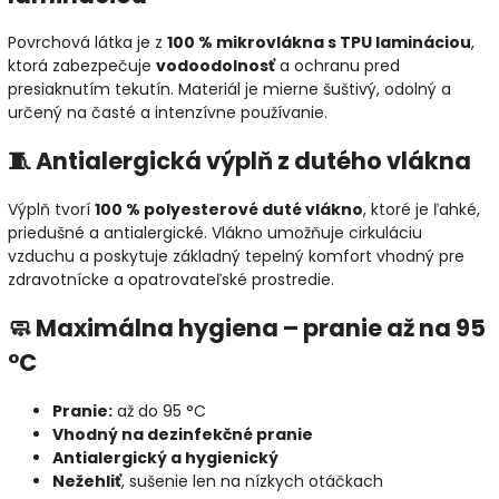
Povrchová látka je z
100 % mikrovlákna s TPU lamináciou
,
ktorá zabezpečuje
vodoodolnosť
a ochranu pred
presiaknutím tekutín. Materiál je mierne šuštivý, odolný a
určený na časté a intenzívne používanie.
🧵 Antialergická výplň z dutého vlákna
Výplň tvorí
100 % polyesterové duté vlákno
, ktoré je ľahké,
priedušné a antialergické. Vlákno umožňuje cirkuláciu
vzduchu a poskytuje základný tepelný komfort vhodný pre
zdravotnícke a opatrovateľské prostredie.
🧼 Maximálna hygiena – pranie až na 95
°C
Pranie:
až do 95 °C
Vhodný na dezinfekčné pranie
Antialergický a hygienický
Nežehliť
, sušenie len na nízkych otáčkach