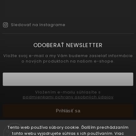
Sledovať na Instagrame
ODOBERAŤ NEWSLETTER
Vložte svoj e-mail a my Vám budeme zasielať informácie
o nových produktoch na našom e-shope.
Vložením e-mailu súhlasíte s
podmienkami ochrany osobných údajov
Prihlásiť sa
Tento web používa súbory cookie. Ďalším prechádzaním
tohto webu vyjadrujete súhlas s ich používaním. Viac
Copyright 2026
INTERMEDIC SK
. Všetky práva vyhradené.