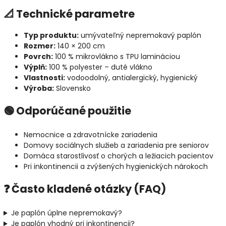
📐 Technické parametre
Typ produktu:
umývateľný nepremokavý paplón
Rozmer:
140 × 200 cm
Povrch:
100 % mikrovlákno s TPU lamináciou
Výplň:
100 % polyester – duté vlákno
Vlastnosti:
vodoodolný, antialergický, hygienický
Výroba:
Slovensko
🟢 Odporúčané použitie
Nemocnice a zdravotnícke zariadenia
Domovy sociálnych služieb a zariadenia pre seniorov
Domáca starostlivosť o chorých a ležiacich pacientov
Pri inkontinencii a zvýšených hygienických nárokoch
❓ Často kladené otázky (FAQ)
Je paplón úplne nepremokavý?
Je paplón vhodný pri inkontinencii?