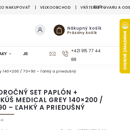
KO NAKUPOVAŤ
VEĽKOOBCHOD
VRÁTENIE TOVARU A OD
EUR
Nákupný košík
Prázdny košík
+421 915 77 44
AKY
JEDÁLEŇ
KUCHYŇA
KÚPEĽŇA
M
88
y 140×200 / 70×90 – ľahký a priedušný
OROČNÝ SET PAPLÓN +
KÚŠ MEDICAL GREY 140×200 /
90 – ĽAHKÝ A PRIEDUŠNÝ
41