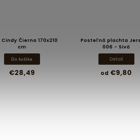
 Cindy Čierna 170x210
Posteľná plachta Jer
cm
006 - Sivá
Detail
Do košíka
€28,49
€9,80
od