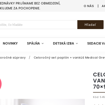
BJEDNÁVKY PRIJÍMAME BEZ OBMEDZENÍ,
O NÁS
A
AKUJEME ZA POCHOPENIE.
Hľadať
NOVINKY
SPÁLŇA
DETSKÁ IZBA
SEDACIE V
loročné súpravy
/
Celoročný set paplón + vankúš Medical Gre
CEL
VAN
70×
Kód:
545