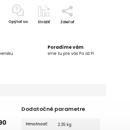
Opýtať sa
Strážiť
Zdieľať
Poradíme vám
vensku
sme tu pre vás Po až Pi
Dodatočné parametre
90
Hmotnosť
:
2.35 kg