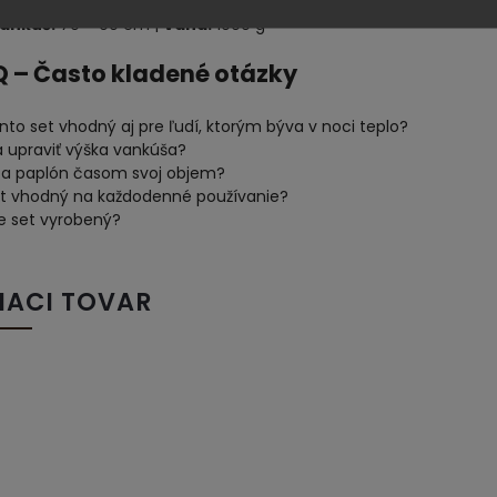
aplón:
140 × 200 cm |
Váha:
1350 g
ankúš:
70 × 90 cm |
Váha:
1000 g
Q – Často kladené otázky
nto set vhodný aj pre ľudí, ktorým býva v noci teplo?
a upraviť výška vankúša?
ca paplón časom svoj objem?
et vhodný na každodenné používanie?
je set vyrobený?
IACI TOVAR