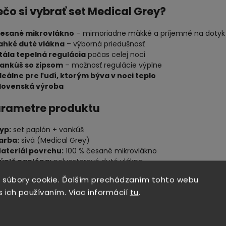
ečo si vybrať set Medical Grey?
esané mikrovlákno
– mimoriadne mäkké a príjemné na dotyk
ahké duté vlákna
– výborná priedušnosť
tála tepelná regulácia
počas celej noci
ankúš so zipsom
– možnosť regulácie výplne
deálne pre ľudí, ktorým býva v noci teplo
lovenská výroba
arametre produktu
yp:
set paplón + vankúš
arba:
sivá (Medical Grey)
ateriál povrchu:
100 % česané mikrovlákno
ýplň paplóna:
polyesterové duté vlákna
ýplň vankúša:
polyesterové duté vlákna v tvare guličiek
 súbory cookie. Ďalším prechádzaním tohto webu
ankúš:
so zipsom na bočnej strane
s ich používaním. Viac informácií
tu
.
ozmery a hmotnosť