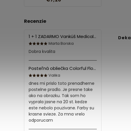
Recenzie
1 + 1 ZADARMO Vankúš Medical 70x90 cm
Deka
Marta Borska
Dobra kvalita
Posteľná obliečka Colorful Flowers Modrá 140x200/70x90 cm
Valika
dnes mi prislo toto prenadherne
postelne pradlo. Je presne take
ako na obrazku. Tak som ho
vyprala jasne na 20 st. kedze
este nebolo pouzivane. Farby su
krasne svieze. Za mna vrelo
odporucam