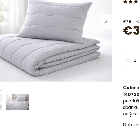
€58
–
€3
Celoro
140×20
prieduš
spánku 
celý rok
Detailn