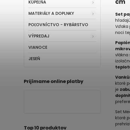
cm
KÚPEĽŇA
MATERIÁLY A DOPLNKY
Set pa
hľadaj
POĽOVNÍCTVO - RYBÁRSTVO
Vďaka 
noci te
VÝPREDAJ
Paplón
VIANOCE
mikro
vlákna 
JESEŇ
izolačn
teplot
Vankú
Prijímame online platby
ktoré p
je
zabu
doplni
prefere
Set Me
ktoré p
prehriat
Top 10 produktov