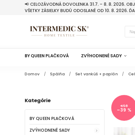
📢 CELOZÁVODNÁ DOVOLENKA 31.7. – 8. 8. 2026. O
VŠETKY ZÁSIELKY BUDÚ ODOSLANÉ OD 10. 8. 2026. Ď
BY QUEEN PLAČKOVÁ
ZVÝHODNENÉ SADY
Domov
/
Spálňa
/
Set vankúš + paplón
/
Ce
Kategórie
€58
–39 %
BY QUEEN PLAČKOVÁ
ZVÝHODNENÉ SADY