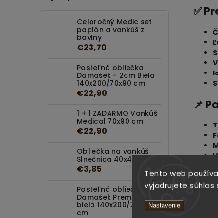
✅ Pr
Celoročný Medic set
paplón a vankúš z
Č
bavlny
Ľ
€23,70
S
V
Posteľná obliečka
I
Damašek - 2cm Biela
S
140x200/70x90 cm
€22,90
📌 P
1 + 1 ZADARMO Vankúš
Medical 70x90 cm
T
€22,90
F
M
Obliečka na vankúš
V
Slnečnica 40x40 cm
V
€3,85
Tento web používa
V
vyjadrujete súhlas 
Posteľná obliečka
📐 R
Damašek Premium
biela 140x200/70x90
Nastavenie
cm