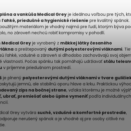
plóna a vankúša Medical Grey
je ideálnou voľbou pre tých, kt
ú
ľahké, priedušné a hygienické riešenie
pre kvalitný spánok.
použitým materiálom je vhodný najmä pre ľudí, ktorým býva p
plo, no zároveň nechcú robiť kompromisy v pohodlí.
 Medical Grey
je vyrobený z
mäkkej látky česaného
vlákna
a preštepovaný
dutými polyesterovými vláknami
. Ti
sú ľahké, vzdušné a zároveň si dlhodobo zachovávajú svoj objem
é vlastnosti. Počas spánku tak pomáhajú udržiavať
stálu telesn
u
v príjemne priedušnom prostredí.
š
je plnený
polyesterovými dutými vláknami v tvare guličie
oskytujú jemnú, ale stabilnú oporu hlave a krku. Praktickou výho
dovaný zips na bočnej strane
, vďaka ktorému je možné výpl
ť, ubrať, premiešať alebo úplne vymeniť
podľa individuálnyc
ncií.
dical Grey vytvára
suché, vzdušné a komfortné prostredie
,
odporuje nerušený spánok a je vhodné aj pre osoby citlivé na
ie.