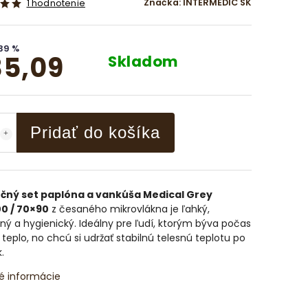
Značka:
INTERMEDIC SK
1 hodnotenie
39 %
5,09
Skladom
Pridať do košíka
čný set paplóna a vankúša Medical Grey
0 / 70×90
z česaného mikrovlákna je ľahký,
ný a hygienický. Ideálny pre ľudí, ktorým býva počas
teplo, no chcú si udržať stabilnú telesnú teplotu po
.
é informácie