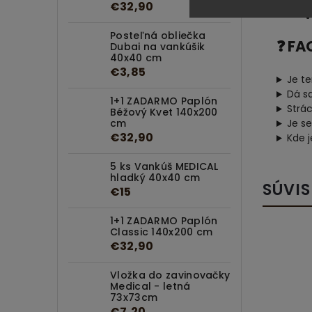
P
€32,90
V
Posteľná obliečka
❓ FA
Dubai na vankúšik
40x40 cm
€3,85
Je te
Dá s
1+1 ZADARMO Paplón
Strá
Béžový Kvet 140x200
Je s
cm
€32,90
Kde 
5 ks Vankúš MEDICAL
hladký 40x40 cm
SÚVIS
€15
1+1 ZADARMO Paplón
Classic 140x200 cm
€32,90
Vložka do zavinovačky
Medical - letná
73x73cm
€7,20