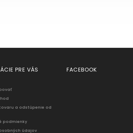
ÁCIE PRE VÁS
FACEBOOK
povať
chod
 tovaru a odstúpenie od
é podmienky
osobných údajov