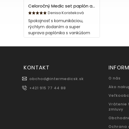
Celoročný Medic set paplón a vankúš z bavlny
Denisa Koristeková
Spokojnosť s komunikáciou,
rýchlym dodaním a super
suprava paplónika s vankúšom
KONTAKT
INFORM
O nás
obchod
@
intermedicsk.sk
Ako naku
+421 915 77 44 88
Veľkoob
Vrátenie
zmluvy
Obchodn
Ochrana 