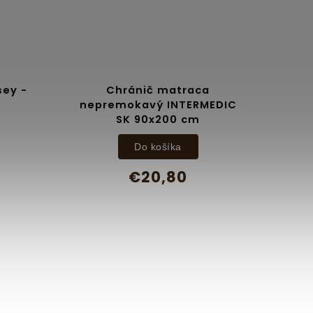
sey -
Chránič matraca
nepremokavý INTERMEDIC
SK 90x200 cm
Do košíka
€20,80