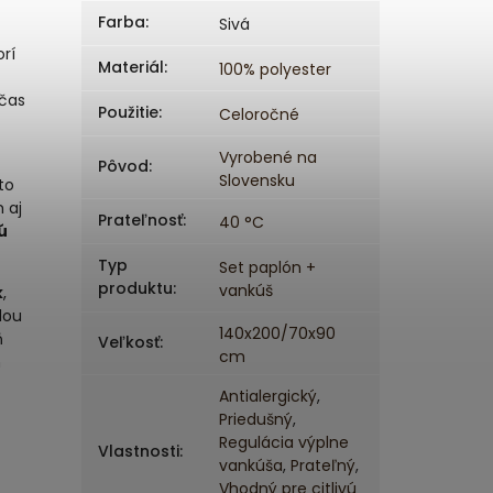
Farba
:
Sivá
orí
Materiál
:
100% polyester
očas
Použitie
:
Celoročné
Vyrobené na
Pôvod
:
Slovensku
eto
 aj
Prateľnosť
:
40 °C
ú
Typ
Set paplón +
produktu
:
vankúš
k
,
dou
140x200/70x90
ň
Veľkosť
:
cm
h
Antialergický
,
Priedušný
,
Regulácia výplne
Vlastnosti
:
vankúša
,
Prateľný
,
Vhodný pre citlivú