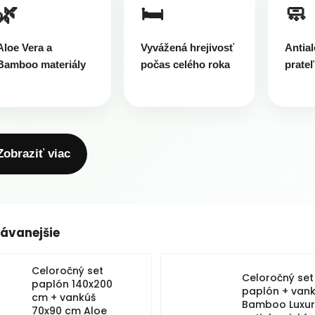
🌿
🛏️
🧼
Aloe Vera a
Vyvážená hrejivosť
Antial
Bamboo materiály
počas celého roka
prateľ
Zobraziť viac
ávanejšie
Celoročný set
Celoročný set
paplón 140x200
paplón + van
cm + vankúš
Bamboo Luxur
70x90 cm Aloe