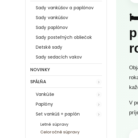
Sady vankúšov a paplónov

Sady vankúšov
Sady paplónov
p
Sady posteľných obliečok
r
Detské sady
Sady sedacích vakov
Obj
NOVINKY
rok
SPÁLŇA
kaž
Vankúše
V p
Paplóny
prí
Set vankúš + paplón
Letné súpravy
Celoročné súpravy