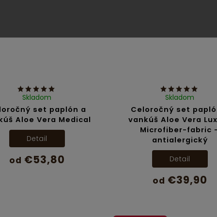
Skladom
Skladom
loročný set paplón a
Celoročný set papló
kúš Aloe Vera Medical
vankúš Aloe Vera Lu
Microfiber-fabric 
Detail
antialergický
€53,80
Detail
od
€39,90
od