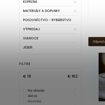
KÚPEĽŇA
MATERIÁLY A DOPLNKY
POĽOVNÍCTVO - RYBÁRSTVO
VÝPREDAJ
VIANOCE
Odporúč
JESEŇ
FILTRE
€
19
€
162
9
Na sklade
2
Akcia
0
Novinka