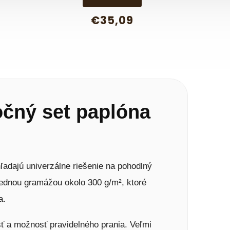
€35,09
očný set paplóna
hľadajú univerzálne riešenie na pohodlný
rednou gramážou okolo 300 g/m², ktoré
a.
sť a možnosť pravidelného prania. Veľmi