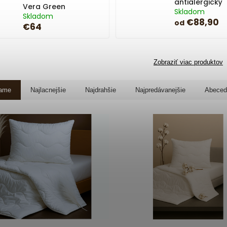
antialergický
Vera Green
Skladom
Skladom
€88,90
od
€64
Zobraziť viac produktov
ame
Najlacnejšie
Najdrahšie
Najpredávanejšie
Abeced