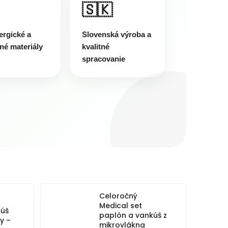
🇸🇰
ergické a
Slovenská výroba a
né materiály
kvalitné
spracovanie
Celoročný
Medical set
kúš
paplón a vankúš z
y –
mikrovlákna