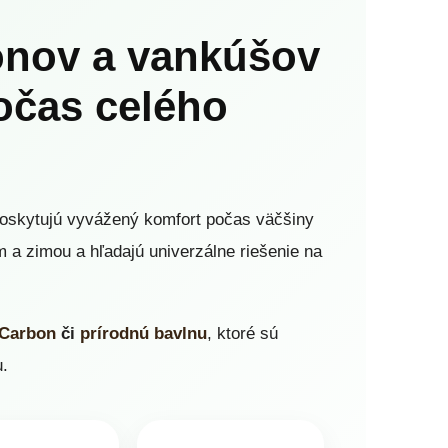
lónov a vankúšov
očas celého
poskytujú vyvážený komfort počas väčšiny
m a zimou a hľadajú univerzálne riešenie na
Carbon
či
prírodnú bavlnu
, ktoré sú
u.