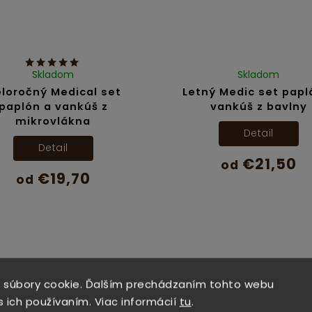
Skladom
Skladom
loročný Medical set
Letný Medic set papl
paplón a vankúš z
vankúš z bavlny
mikrovlákna
Detail
Detail
€21,50
od
€19,70
od
 súbory cookie. Ďalším prechádzaním tohto webu
s ich používaním. Viac informácií
tu
.