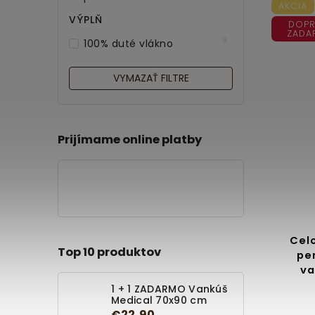
AKCIA
VÝPLŇ
DOPR
ZADA
9
100% duté vlákno
VYMAZAŤ FILTRE
Prijímame online platby
Cel
Top 10 produktov
pe
va
1 + 1 ZADARMO Vankúš
Medical 70x90 cm
€22,90