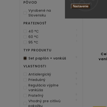
PÔVOD
Nastavenie
9
Vyrobené na
Slovensku
PRATEĽNOSŤ
1
40 °C
7
60 °C
1
95 °C
TYP PRODUKTU
Ce
9
Set paplón + vankúš
van
VLASTNOSTI
9
Antialergický
9
Priedušný
9
Regulácia výplne
vankúša
9
Prateľný
9
Vhodný pre citlivú
pokožku