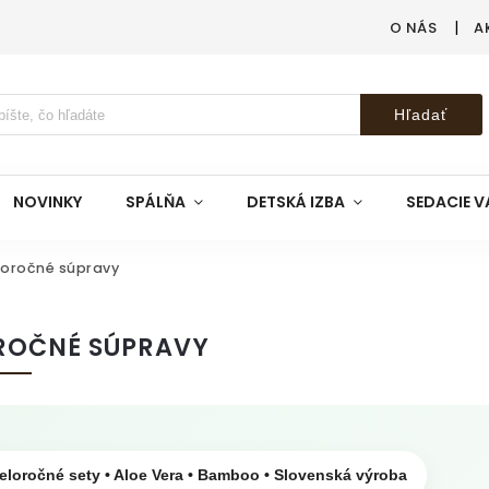
O NÁS
A
Hľadať
NOVINKY
SPÁLŇA
DETSKÁ IZBA
SEDACIE V
loročné súpravy
ROČNÉ SÚPRAVY
eloročné sety • Aloe Vera • Bamboo • Slovenská výroba