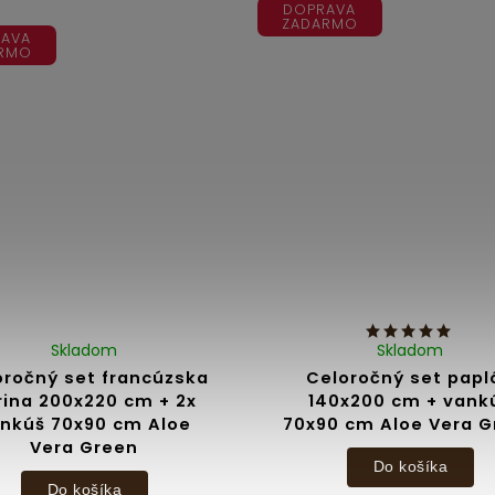
DOPRAVA
ZADARMO
AVA
RMO
Skladom
Skladom
oročný set francúzska
Celoročný set papl
rina 200x220 cm + 2x
140x200 cm + vank
nkúš 70x90 cm Aloe
70x90 cm Aloe Vera 
Vera Green
Do košíka
Do košíka