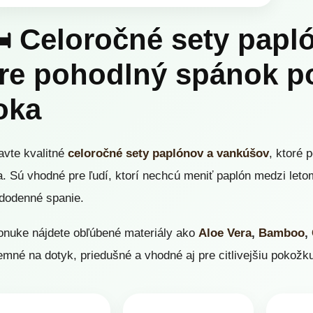
️ Celoročné sety pap
re pohodlný spánok p
oka
avte kvalitné
celoročné sety paplónov a vankúšov
, ktoré 
a. Sú vhodné pre ľudí, ktorí nechcú meniť paplón medzi leto
dodenné spanie.
onuke nájdete obľúbené materiály ako
Aloe Vera
,
Bamboo
,
jemné na dotyk, priedušné a vhodné aj pre citlivejšiu pokožk