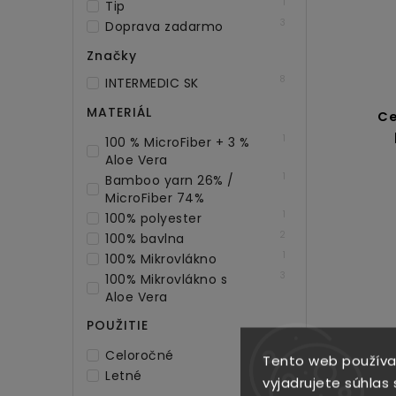
1
Tip
3
Doprava zadarmo
Značky
8
INTERMEDIC SK
MATERIÁL
Ce
1
100 % MicroFiber + 3 %
Aloe Vera
1
Bamboo yarn 26% /
MicroFiber 74%
1
100% polyester
2
100% bavlna
1
100% Mikrovlákno
3
100% Mikrovlákno s
Aloe Vera
POUŽITIE
8
Celoročné
Tento web používa
1
Letné
vyjadrujete súhlas 