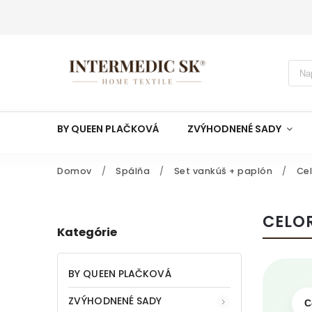
BY QUEEN PLAČKOVÁ
ZVÝHODNENÉ SADY
Domov
/
Spálňa
/
Set vankúš + paplón
/
Ce
CELO
Kategórie
BY QUEEN PLAČKOVÁ
ZVÝHODNENÉ SADY
C