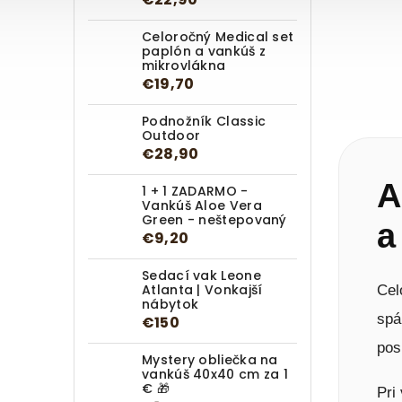
Celoročný Medical set
paplón a vankúš z
mikrovlákna
€19,70
Podnožník Classic
Outdoor
€28,90
A
1 + 1 ZADARMO -
Vankúš Aloe Vera
Green - neštepovaný
a
€9,20
Sedací vak Leone
Atlanta | Vonkajší
Cel
nábytok
spá
€150
pos
Mystery obliečka na
vankúš 40x40 cm za 1
€ 🎁
Pri