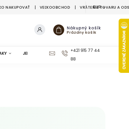
KO NAKUPOVAŤ
VEĽKOOBCHOD
VRÁTENIE TOVARU A OD
EUR
Nákupný košík
Prázdny košík
+421 915 77 44
AKY
JEDÁLEŇ
KUCHYŇA
KÚPEĽŇA
M
88