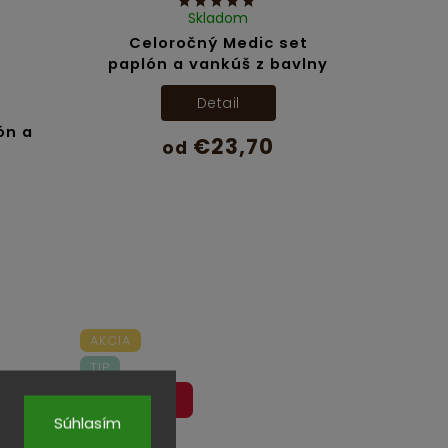
Skladom
Celoročný Medic set
paplón a vankúš z bavlny
Detail
ón a
€23,70
od
AKCIA
TIP
DOPRAVA
ZADARMO
Súhlasím