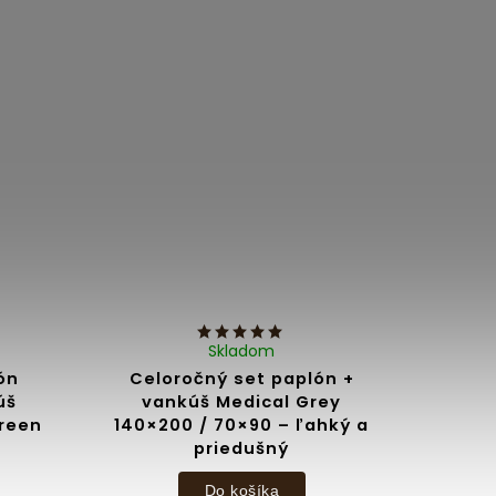
Skladom
ón
Celoročný set paplón +
úš
vankúš Medical Grey
Green
140×200 / 70×90 – ľahký a
priedušný
Do košíka