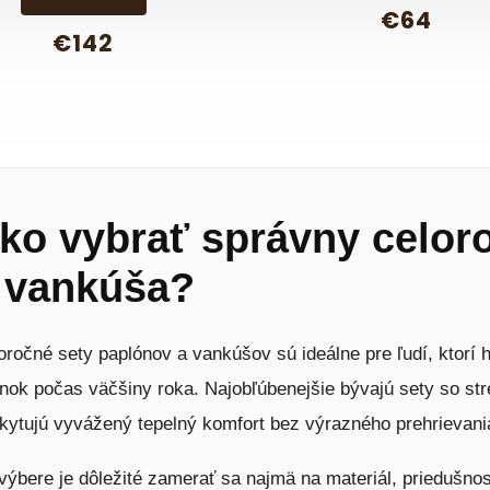
€64
€142
ko vybrať správny celor
 vankúša?
oročné sety paplónov a vankúšov sú ideálne pre ľudí, ktorí 
nok počas väčšiny roka. Najobľúbenejšie bývajú sety so st
kytujú vyvážený tepelný komfort bez výrazného prehrievani
 výbere je dôležité zamerať sa najmä na materiál, priedušno