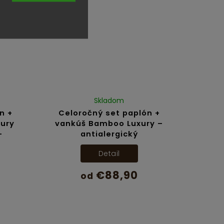
Skladom
n +
Celoročný set paplón +
xury
vankúš Bamboo Luxury –
–
antialergický
Detail
€88,90
od