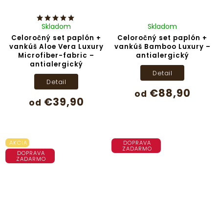
Skladom
Skladom
Celoročný set paplón +
Celoročný set paplón +
vankúš Aloe Vera Luxury
vankúš Bamboo Luxury –
Microfiber-fabric –
antialergický
antialergický
Detail
Detail
€88,90
od
€39,90
od
AKCIA
DOPRAVA
ZADARMO
DOPRAVA
ZADARMO