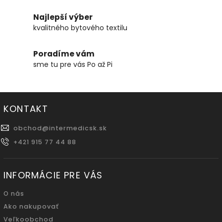
Najlepší výber
kvalitného bytového textilu
Poradíme vám
sme tu pre vás Po až Pi
KONTAKT
obchod
@
intermedicsk.sk
+421 915 77 44 88
INFORMÁCIE PRE VÁS
O nás
Ako nakupovať
Veľkoobchod