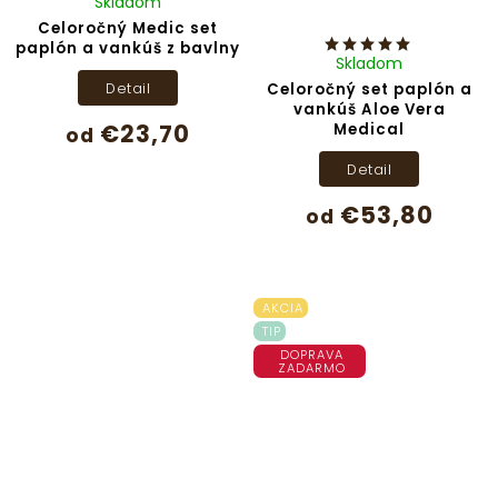
Skladom
Celoročný Medic set
paplón a vankúš z bavlny
Skladom
Detail
Celoročný set paplón a
vankúš Aloe Vera
€23,70
Medical
od
Detail
€53,80
od
AKCIA
TIP
DOPRAVA
ZADARMO