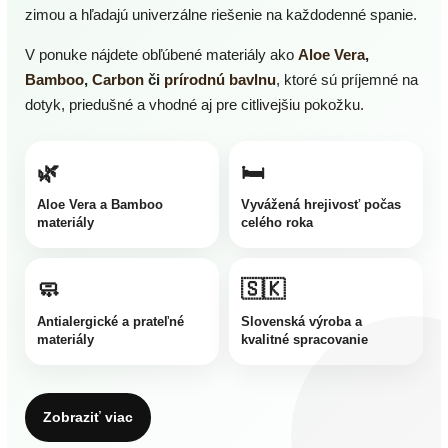
zimou a hľadajú univerzálne riešenie na každodenné spanie.
V ponuke nájdete obľúbené materiály ako
Aloe Vera
,
Bamboo
,
Carbon
či
prírodnú bavlnu
, ktoré sú príjemné na
dotyk, priedušné a vhodné aj pre citlivejšiu pokožku.
🌿
🛏️
Aloe Vera a Bamboo
Vyvážená hrejivosť počas
materiály
celého roka
🧼
🇸🇰
Antialergické a prateľné
Slovenská výroba a
materiály
kvalitné spracovanie
Zobraziť viac