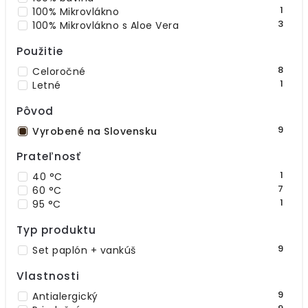
1
100% Mikrovlákno
3
100% Mikrovlákno s Aloe Vera
Použitie
8
Celoročné
1
Letné
Pôvod
9
Vyrobené na Slovensku
Prateľnosť
1
40 °C
7
60 °C
1
95 °C
Typ produktu
9
Set paplón + vankúš
Vlastnosti
9
Antialergický