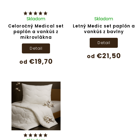
Skladom
Skladom
Celoročný Medical set
Letný Medic set paplón a
paplón a vankúš z
vankúš z bavlny
mikrovlákna
Detail
Detail
€21,50
od
€19,70
od