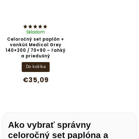
Skladom
Celoročný set paplón +
vankúš Medical Grey
140×200 / 70×90 – ľahký
a priedušný
Do košíka
€35,09
Ako vybrať správny
celoročný set paplóna a