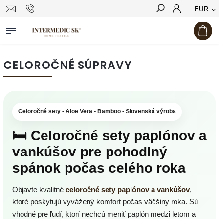
EUR
Hľadať
CELOROČNÉ SÚPRAVY
Celoročné sety • Aloe Vera • Bamboo • Slovenská výroba
🛏️ Celoročné sety paplónov a
vankúšov pre pohodlný
spánok počas celého roka
Objavte kvalitné
celoročné sety paplónov a vankúšov
,
ktoré poskytujú vyvážený komfort počas väčšiny roka. Sú
vhodné pre ľudí, ktorí nechcú meniť paplón medzi letom a