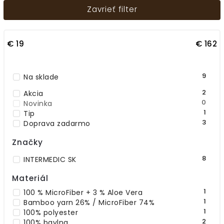
Zavrieť filter
Najdrahšie
Najpredávanejšie
€
19
€
162
Abecedne
9
Na sklade
2
Akcia
0
Novinka
1
Tip
3
Doprava zadarmo
Značky
8
INTERMEDIC SK
Materiál
1
100 % MicroFiber + 3 % Aloe Vera
1
Bamboo yarn 26% / MicroFiber 74%
1
100% polyester
2
100% bavlna