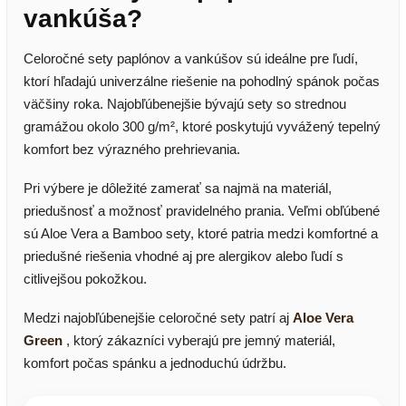
vankúša?
Celoročné sety paplónov a vankúšov sú ideálne pre ľudí,
ktorí hľadajú univerzálne riešenie na pohodlný spánok počas
väčšiny roka. Najobľúbenejšie bývajú sety so strednou
gramážou okolo 300 g/m², ktoré poskytujú vyvážený tepelný
komfort bez výrazného prehrievania.
Pri výbere je dôležité zamerať sa najmä na materiál,
priedušnosť a možnosť pravidelného prania. Veľmi obľúbené
sú Aloe Vera a Bamboo sety, ktoré patria medzi komfortné a
priedušné riešenia vhodné aj pre alergikov alebo ľudí s
citlivejšou pokožkou.
Medzi najobľúbenejšie celoročné sety patrí aj
Aloe Vera
Green
, ktorý zákazníci vyberajú pre jemný materiál,
komfort počas spánku a jednoduchú údržbu.