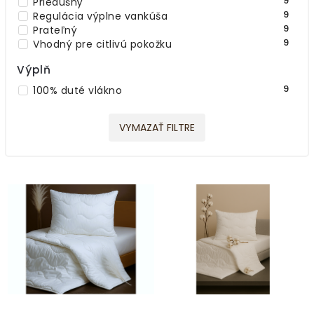
9
Priedušný
9
Regulácia výplne vankúša
9
Prateľný
9
Vhodný pre citlivú pokožku
Výplň
9
100% duté vlákno
VYMAZAŤ FILTRE