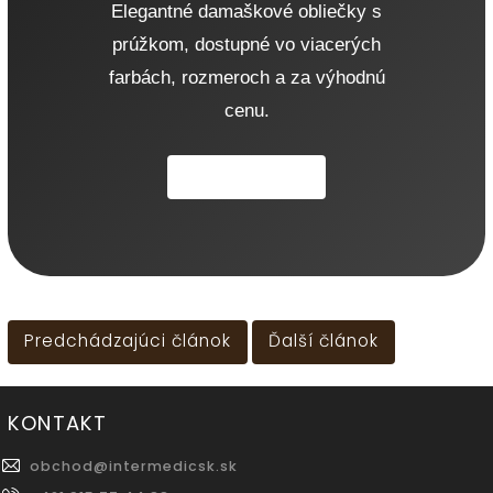
Elegantné damaškové obliečky s
prúžkom, dostupné vo viacerých
farbách, rozmeroch a za výhodnú
cenu.
Pozrieť ponuku
Predchádzajúci článok
Ďalší článok
KONTAKT
obchod
@
intermedicsk.sk