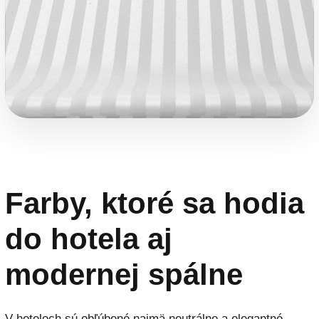
Farby, ktoré sa hodia
do hotela aj
modernej spálne
V hoteloch sú obľúbené najmä neutrálne a elegantné