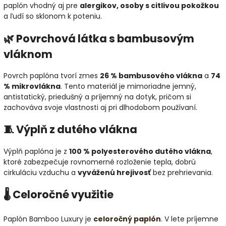
paplón vhodný aj pre
alergikov, osoby s citlivou pokožkou
a ľudí so sklonom k poteniu.
🌿 Povrchová látka s bambusovým
vláknom
Povrch paplóna tvorí zmes
26 % bambusového vlákna
a
74
% mikrovlákna
. Tento materiál je mimoriadne jemný,
antistatický, priedušný a príjemný na dotyk, pričom si
zachováva svoje vlastnosti aj pri dlhodobom používaní.
🧵 Výplň z dutého vlákna
Výplň paplóna je z
100 % polyesterového dutého vlákna
,
ktoré zabezpečuje rovnomerné rozloženie tepla, dobrú
cirkuláciu vzduchu a
vyváženú hrejivosť
bez prehrievania.
🌡️ Celoročné využitie
Paplón Bamboo Luxury je
celoročný paplón
. V lete príjemne