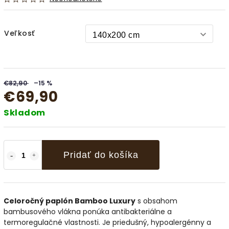
Veľkosť
€82,90
–15 %
€69,90
Skladom
Pridať do košíka
Celoročný paplón Bamboo Luxury
s obsahom
bambusového vlákna ponúka antibakteriálne a
termoregulačné vlastnosti. Je priedušný, hypoalergénny a