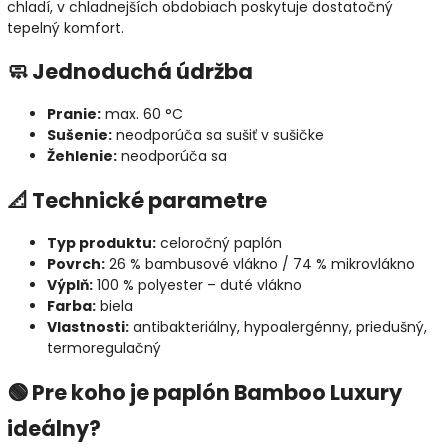
chladí, v chladnejších obdobiach poskytuje dostatočný
tepelný komfort.
🧼 Jednoduchá údržba
Pranie:
max. 60 °C
Sušenie:
neodporúča sa sušiť v sušičke
Žehlenie:
neodporúča sa
📐 Technické parametre
Typ produktu:
celoročný paplón
Povrch:
26 % bambusové vlákno / 74 % mikrovlákno
Výplň:
100 % polyester – duté vlákno
Farba:
biela
Vlastnosti:
antibakteriálny, hypoalergénny, priedušný,
termoregulačný
🟢 Pre koho je paplón Bamboo Luxury
ideálny?