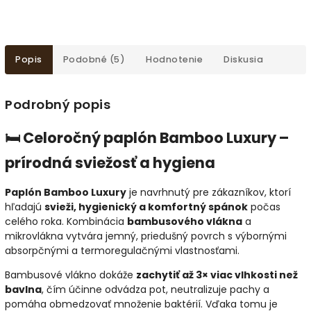
Popis
Podobné (5)
Hodnotenie
Diskusia
Podrobný popis
🛏️ Celoročný paplón Bamboo Luxury –
prírodná sviežosť a hygiena
Paplón Bamboo Luxury
je navrhnutý pre zákazníkov, ktorí
hľadajú
svieži, hygienický a komfortný spánok
počas
celého roka. Kombinácia
bambusového vlákna
a
mikrovlákna vytvára jemný, priedušný povrch s výbornými
absorpčnými a termoregulačnými vlastnosťami.
Bambusové vlákno dokáže
zachytiť až 3× viac vlhkosti než
bavlna
, čím účinne odvádza pot, neutralizuje pachy a
pomáha obmedzovať množenie baktérií. Vďaka tomu je