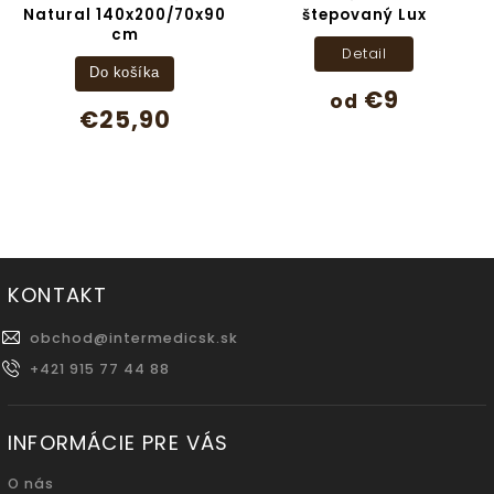
Natural 140x200/70x90
štepovaný Lux
cm
Detail
Do košíka
€9
od
€25,90
KONTAKT
obchod
@
intermedicsk.sk
+421 915 77 44 88
INFORMÁCIE PRE VÁS
O nás