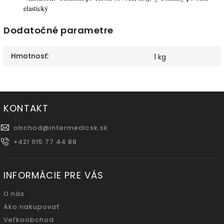
elastický
Dodatočné parametre
Hmotnosť
:
1 kg
KONTAKT
obchod
@
intermedicsk.sk
+421 915 77 44 88
INFORMÁCIE PRE VÁS
O nás
Ako nakupovať
Veľkoobchod