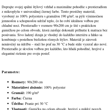
Doprajte svojej spálni štýlový vzhľad a maximálne pohodlie s prestieradlom
z mikroplyšu v univerzálnej čiernej farbe. Tento prestížny materiál,
vyrobený zo 100% polyesteru s gramážou 190 g/m², sa pýši výnimočnou
jemnosťou a schopnosťou udržať teplo, čo ho robí ideálnou voľbou pre
chladné noci. Prestieradlo v rozmere 90x200 cm je šité s praktickou
gumičkou po celom obvode, ktorá zaisťuje dokonalé priľnutie k matracu bez
posúvania. Sivo ladený dizajn je vhodný do každého interiéru a ľahko sa
kombinuje s posteľnou bielizňou rôznych štýlov. Materiál je zároveň
nenáročný na údržbu – stačí ho prať na 30 °C a bude stále vyzerať ako nové.
Prestieradlo je skvelou voľbou pre každého, kto hľadá pohodlné, hrejivé a
elegantné riešenie pre svoju posteľ.
Parametre:
Rozmery:
90x200 cm
Materiálové zloženie:
100% polyester
Gramáž:
190 g/m²
Farba:
Čierna
Údržba:
Pranie pri 30 °C
Vlastnosti:
Gumička po celom obvode, hrejivý a mäkký povrch,