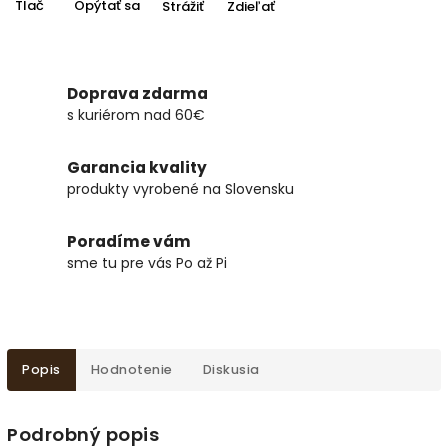
Tlač
Opýtať sa
Strážiť
Zdieľať
Doprava zdarma
s kuriérom nad 60€
Garancia kvality
produkty vyrobené na Slovensku
Poradíme vám
sme tu pre vás Po až Pi
Popis
Hodnotenie
Diskusia
Podrobný popis