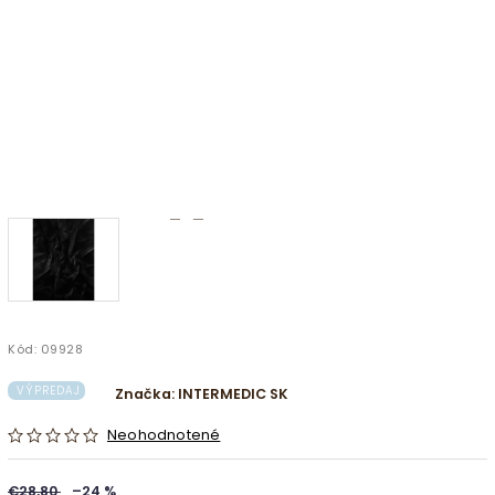
Kód:
09928
VÝPREDAJ
Značka:
INTERMEDIC SK
Neohodnotené
€28,80
–24 %