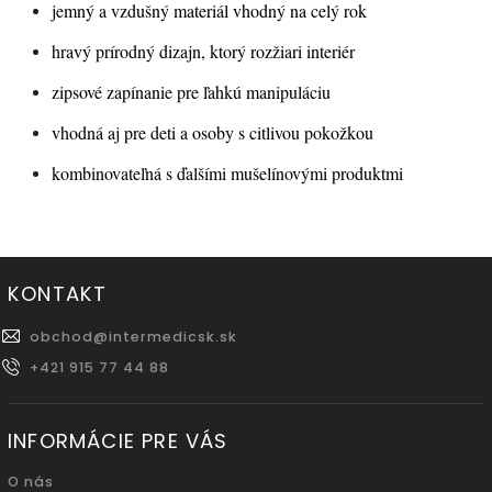
jemný a vzdušný materiál vhodný na celý rok
hravý prírodný dizajn, ktorý rozžiari interiér
zipsové zapínanie pre ľahkú manipuláciu
vhodná aj pre deti a osoby s citlivou pokožkou
kombinovateľná s ďalšími mušelínovými produktmi
KONTAKT
obchod
@
intermedicsk.sk
+421 915 77 44 88
INFORMÁCIE PRE VÁS
O nás