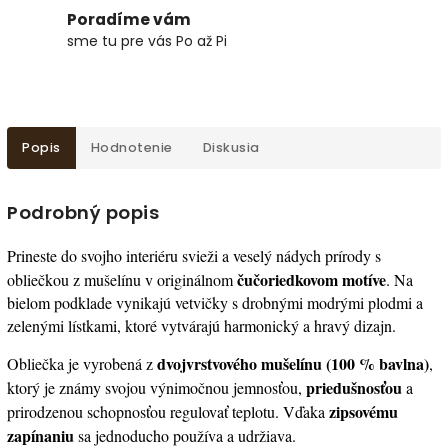
Poradíme vám
sme tu pre vás Po až Pi
Popis
Hodnotenie
Diskusia
Podrobný popis
Prineste do svojho interiéru svieži a veselý nádych prírody s
čučoriedkovom motíve
obliečkou z mušelínu v originálnom
. Na
bielom podklade vynikajú vetvičky s drobnými modrými plodmi a
zelenými lístkami, ktoré vytvárajú harmonický a hravý dizajn.
dvojvrstvového mušelínu (100 % bavlna)
Obliečka je vyrobená z
,
priedušnosťou
ktorý je známy svojou výnimočnou jemnosťou,
a
zipsovému
prirodzenou schopnosťou regulovať teplotu. Vďaka
zapínaniu
sa jednoducho používa a udržiava.