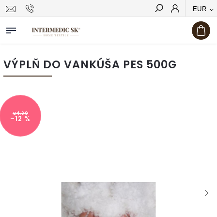
EUR
Hľadať
VÝPLŇ DO VANKÚŠA PES 500G
€4,90
–12 %