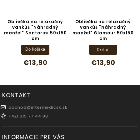
Obliečka na relaxačný
Obliečka na relaxačný
vankúš "Náhradný
vankúš "Náhradný
manžel" Santorini 50x150
manžel" Glamour 50x150
cm
cm
Detail
Do košíka
€13,90
€13,90
KONTAKT
obchod
@
intermedicsk.sk
+421 915 77 44 88
INFORMÁCIE PRE VÁS