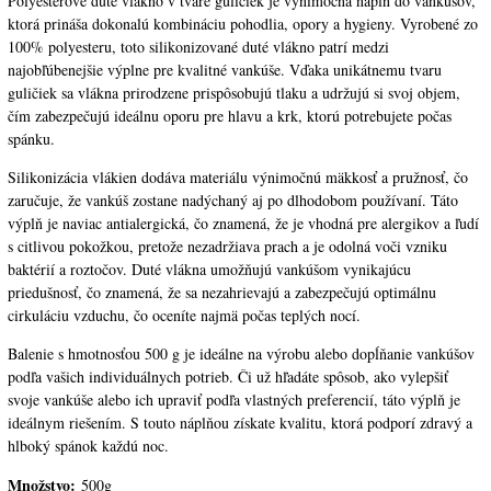
Polyesterové duté vlákno v tvare guličiek je výnimočná náplň do vankúšov,
ktorá prináša dokonalú kombináciu pohodlia, opory a hygieny. Vyrobené zo
100% polyesteru, toto silikonizované duté vlákno patrí medzi
najobľúbenejšie výplne pre kvalitné vankúše. Vďaka unikátnemu tvaru
guličiek sa vlákna prirodzene prispôsobujú tlaku a udržujú si svoj objem,
čím zabezpečujú ideálnu oporu pre hlavu a krk, ktorú potrebujete počas
spánku.
Silikonizácia vlákien dodáva materiálu výnimočnú mäkkosť a pružnosť, čo
zaručuje, že vankúš zostane nadýchaný aj po dlhodobom používaní. Táto
výplň je naviac antialergická, čo znamená, že je vhodná pre alergikov a ľudí
s citlivou pokožkou, pretože nezadržiava prach a je odolná voči vzniku
baktérií a roztočov. Duté vlákna umožňujú vankúšom vynikajúcu
priedušnosť, čo znamená, že sa nezahrievajú a zabezpečujú optimálnu
cirkuláciu vzduchu, čo oceníte najmä počas teplých nocí.
Balenie s hmotnosťou 500 g je ideálne na výrobu alebo dopĺňanie vankúšov
podľa vašich individuálnych potrieb. Či už hľadáte spôsob, ako vylepšiť
svoje vankúše alebo ich upraviť podľa vlastných preferencií, táto výplň je
ideálnym riešením. S touto náplňou získate kvalitu, ktorá podporí zdravý a
hlboký spánok každú noc.
Množstvo:
500g