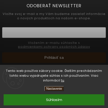
ODOBERAŤ NEWSLETTER
Vložte svoj e-mail a my Vám budeme zasielať informácie
o nových produktoch na našom e-shope.
Vložením e-mailu súhlasíte s
podmienkami ochrany osobných údajov
Prihlásiť sa
Tento web používa súbory cookie. Ďalším prechádzaním
tohto webu vyjadrujete súhlas s ich používaním. Viac
Copyright 2026
INTERMEDIC SK
. Všetky práva vyhradené.
informácií
tu
.
Upraviť nastavenie cookies
Nastavenie
Vytvořil
Shoptet
Súhlasím