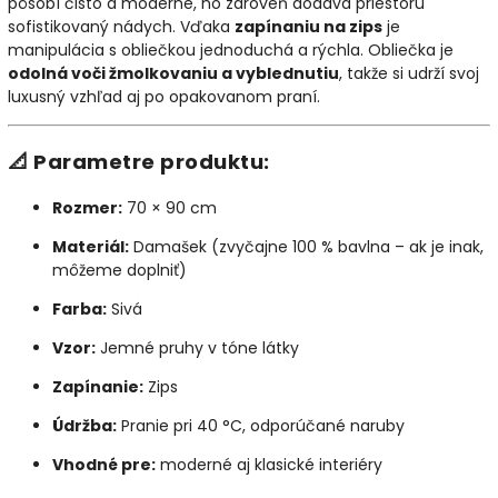
pôsobí čisto a moderne, no zároveň dodáva priestoru
sofistikovaný nádych. Vďaka
zapínaniu na zips
je
manipulácia s obliečkou jednoduchá a rýchla. Obliečka je
odolná voči žmolkovaniu a vyblednutiu
, takže si udrží svoj
luxusný vzhľad aj po opakovanom praní.
📐
Parametre produktu:
Rozmer:
70 × 90 cm
Materiál:
Damašek (zvyčajne 100 % bavlna – ak je inak,
môžeme doplniť)
Farba:
Sivá
Vzor:
Jemné pruhy v tóne látky
Zapínanie:
Zips
Údržba:
Pranie pri 40 °C, odporúčané naruby
Vhodné pre:
moderné aj klasické interiéry