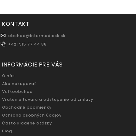
KONTAKT
obchod
@
intermedicsk.sk
+421 915 77 44 88
INFORMÁCIE PRE VÁS
O nás
Ako nakupovať
Veľkoobchod
Vrátenie tovaru a odstúpenie od zmluvy
Obchodné podmienky
Ochrana osobných údajov
Často kladené otázky
Blog