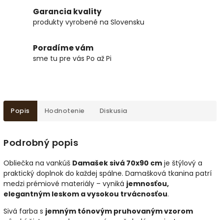
Garancia kvality
produkty vyrobené na Slovensku
Poradíme vám
sme tu pre vás Po až Pi
Popis
Hodnotenie
Diskusia
Podrobný popis
Obliečka na vankúš
Damašek sivá 70x90 cm
je štýlový a
praktický doplnok do každej spálne. Damašková tkanina patrí
medzi prémiové materiály – vyniká
jemnosťou,
elegantným leskom a vysokou trvácnosťou
.
Sivá farba s
jemným tónovým pruhovaným vzorom