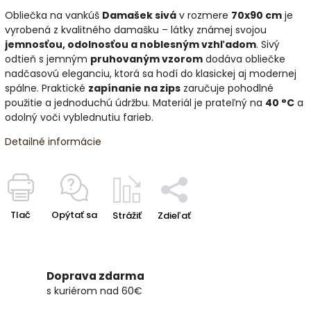
Obliečka na vankúš
Damašek sivá
v rozmere
70x90 cm
je
vyrobená z kvalitného damašku – látky známej svojou
jemnosťou, odolnosťou a noblesným vzhľadom
. Sivý
odtieň s jemným
pruhovaným vzorom
dodáva obliečke
nadčasovú eleganciu, ktorá sa hodí do klasickej aj modernej
spálne. Praktické
zapínanie na zips
zaručuje pohodlné
použitie a jednoduchú údržbu. Materiál je prateľný na
40 °C
a
odolný voči vyblednutiu farieb.
Detailné informácie
Tlač
Opýtať sa
Strážiť
Zdieľať
Doprava zdarma
s kuriérom nad 60€