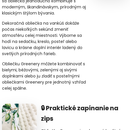
sa obliečka jednoducho kombinuje s
moderným, škandinávskym, prírodným aj
klasickým štýlom bývania.
Dekoračná obliečka na vankúš dokáže
počas niekoľkých sekúnd zmeniť
atmosféru celej miestnosti. Výborne sa
hodí na sedačku, kreslo, posteľ alebo
lavicu a krásne doplní interiér ladený do
svetlých prírodných farieb.
Obliečku Greenery môžete kombinovať s
bielymi, béžovými, zelenými aj sivými
doplnkami alebo ju zladiť s posteľnými
obliečkami Greenery pre jednotný vzhľad
celej spálne.
🔒 Praktické zapínanie na
zips