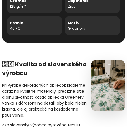
Gramáž
Zapínanie
125 g/m²
Zips
Pranie
Motív
40 °C
Greenery
🇸🇰 Kvalita od slovenského
výrobcu
Pri výrobe dekoračných obliečok kladieme
dôraz na kvalitné materiály, precízne šitie
a dlhú životnosť. Každá obliečka Greenery
vzniká s dôrazom na detail, aby bola nielen
krásna, ale aj praktická na každodenné
používanie.
Ako slovenský výrobca bytového textilu