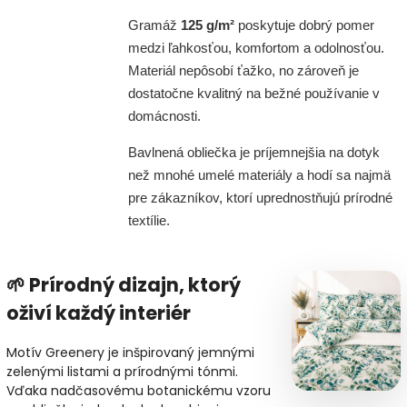
Gramáž
125 g/m²
poskytuje dobrý pomer
medzi ľahkosťou, komfortom a odolnosťou.
Materiál nepôsobí ťažko, no zároveň je
dostatočne kvalitný na bežné používanie v
domácnosti.
Bavlnená obliečka je príjemnejšia na dotyk
než mnohé umelé materiály a hodí sa najmä
pre zákazníkov, ktorí uprednostňujú prírodné
textílie.
🌱 Prírodný dizajn, ktorý
oživí každý interiér
Motív Greenery je inšpirovaný jemnými
zelenými listami a prírodnými tónmi.
Vďaka nadčasovému botanickému vzoru