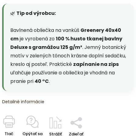
🌿
Tip od výrobcu:
Bavlnená obliečka na vankúš
Greenery 40x40
cm
je vyrobená zo
100 % husto tkanej bavlny
Deluxe s gramážou 125 g/m²
. Jemný botanický
motív v zelených tónoch krásne doplní sedačku,
kreslo aj posteľ. Praktické
zapínanie na zips
uľahčuje používanie a obliečka je vhodná na
pranie pri
40 °C
.
Detailné informácie
Tlač
Opýtať sa
Strážiť
Zdieľať