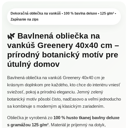
Dekoračná obliečka na vankúš • 100 % bavlna deluxe • 125 g/m² •
Zapínanie na zips
🌿 Bavlnená obliečka na
vankúš Greenery 40x40 cm –
prírodný botanický motív pre
útulný domov
Bavlnená obliečka na vankúš Greenery 40x40 cm je
krásnym doplnkom pre každého, kto chce do interiéru vniesť
sviežosť, pokoj a prírodnú eleganciu. Jemný zelený
botanický motív pôsobí čisto, nadčasovo a veľmi jednoducho
sa kombinuje s moderným aj klasickým zariadením.
Obliečka je vyrobená zo
100 % husto tkanej bavlny deluxe
s gramážou 125 g/m²
. Materiál je príjemný na dotyk,