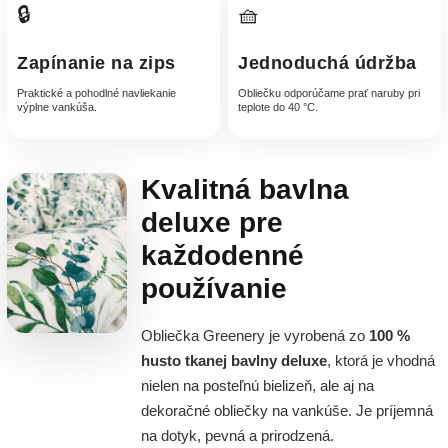
🔒
🧺
Zapínanie na zips
Jednoduchá údržba
Praktické a pohodlné navliekanie
Obliečku odporúčame prať naruby pri
výplne vankúša.
teplote do 40 °C.
Kvalitná bavlna
deluxe pre
každodenné
používanie
Obliečka Greenery je vyrobená zo
100 %
husto tkanej bavlny deluxe
, ktorá je vhodná
nielen na posteľnú bielizeň, ale aj na
dekoračné obliečky na vankúše. Je príjemná
na dotyk, pevná a prirodzená.