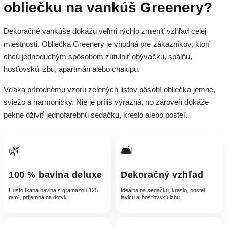
obliečku na vankúš Greenery?
Dekoračné vankúše dokážu veľmi rýchlo zmeniť vzhľad celej
miestnosti. Obliečka Greenery je vhodná pre zákazníkov, ktorí
chcú jednoduchým spôsobom zútulniť obývačku, spálňu,
hosťovskú izbu, apartmán alebo chalupu.
Vďaka prírodnému vzoru zelených listov pôsobí obliečka jemne,
sviežo a harmonicky. Nie je príliš výrazná, no zároveň dokáže
pekne oživiť jednofarebnú sedačku, kreslo alebo posteľ.
🌿
🛋️
100 % bavlna deluxe
Dekoračný vzhľad
Husto tkaná bavlna s gramážou 125
Ideálna na sedačku, kreslo, posteľ,
g/m², príjemná na dotyk.
lavicu aj hosťovskú izbu.