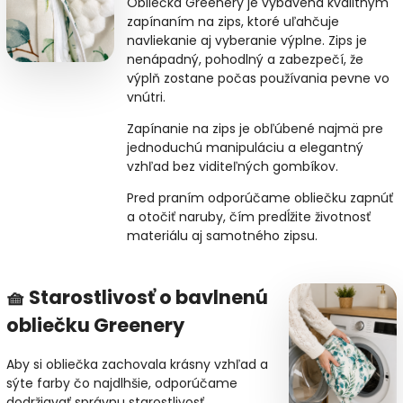
Obliečka Greenery je vybavená kvalitným
zapínaním na zips, ktoré uľahčuje
navliekanie aj vyberanie výplne. Zips je
nenápadný, pohodlný a zabezpečí, že
výplň zostane počas používania pevne vo
vnútri.
Zapínanie na zips je obľúbené najmä pre
jednoduchú manipuláciu a elegantný
vzhľad bez viditeľných gombíkov.
Pred praním odporúčame obliečku zapnúť
a otočiť naruby, čím predĺžite životnosť
materiálu aj samotného zipsu.
🧺 Starostlivosť o bavlnenú
obliečku Greenery
Aby si obliečka zachovala krásny vzhľad a
sýte farby čo najdlhšie, odporúčame
dodržiavať správnu starostlivosť.