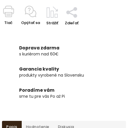
Tlač
Opýtať sa
Strážiť
Zdieľať
Doprava zdarma
s kuriérom nad 60€
Garancia kvality
produkty vyrobené na Slovensku
Poradíme vám
sme tu pre vás Po až Pi
Popis
Hodnotenie
Diskusia