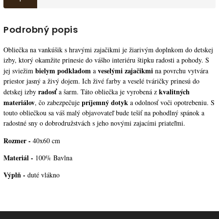
Podrobný popis
Obliečka na vankúšik s hravými zajačikmi je žiarivým doplnkom do detskej 
izby, ktorý okamžite prinesie do vášho interiéru štipku radosti a pohody. S 
bielym podkladom
veselými zajačikmi
jej sviežim 
 a 
 na povrchu vytvára 
priestor jasný a živý dojem. Ich živé farby a veselé tváričky prinesú do 
radosť 
kvalitných 
detskej izby 
a šarm. Táto obliečka je vyrobená z 
materiálov
príjemný dotyk
, čo zabezpečuje 
 a odolnosť voči opotrebeniu. S 
touto obliečkou sa váš malý objavovateľ bude tešiť na pohodlný spánok a 
radostné sny o dobrodružstvách s jeho novými zajacími priateľmi.
Rozmer -
 40x60 cm
Materiál - 
100% Bavlna
Výplň - 
duté vlákno