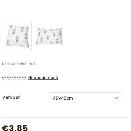
Kód:
U393993_40X
Neohodnotené
Veľkosť
€3,85