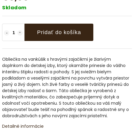
Skladom
Pridať do košíka
Obliečka na vankúšik s hravými zajačikmi je žiarivým
doplnkom do detskej izby, ktorý okamžite prinesie do vášho
interiéru štipku radosti a pohody. S jej sviežim bielym
podkladom a veselými zajačikmi na povrchu vytvára priestor
jasný a živý dojem. Ich živé farby a veselé tváričky prinesú do
detskej izby radosť a šarm. Táto obliečka je vyrobená z
kvalitných materiálov, čo zabezpečuje príjemný dotyk a
odolnosť voči opotrebeniu. S touto obliečkou sa váš malý
objavovateľ bude tešiť na pohodlný spánok a radostné sny o
dobrodružstvách s jeho novými zajacími priateľmi.
Detailné informácie