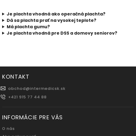
Je plachta vhodná ako operačná plachta?
Dá sa plachta prať na vysokej teplote?
Má plachta gumu?
Je plachta vhodná pre DSS a domovy seniorov?
KONTAKT
obchod
@
intermedicsk.sk
+421 915 77 44 88
INFORMÁCIE PRE VÁS
O nás