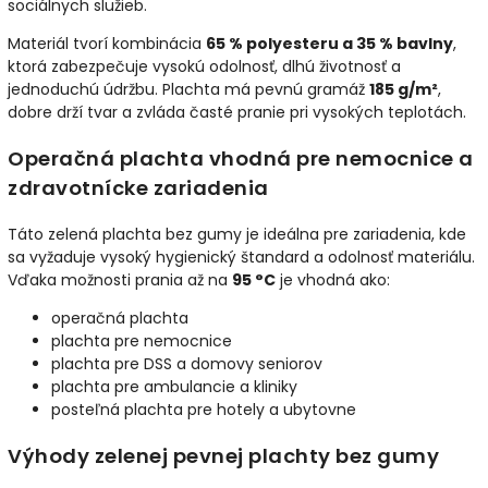
sociálnych služieb.
Materiál tvorí kombinácia
65 % polyesteru a 35 % bavlny
,
ktorá zabezpečuje vysokú odolnosť, dlhú životnosť a
jednoduchú údržbu. Plachta má pevnú gramáž
185 g/m²
,
dobre drží tvar a zvláda časté pranie pri vysokých teplotách.
Operačná plachta vhodná pre nemocnice a
zdravotnícke zariadenia
Táto zelená plachta bez gumy je ideálna pre zariadenia, kde
sa vyžaduje vysoký hygienický štandard a odolnosť materiálu.
Vďaka možnosti prania až na
95 °C
je vhodná ako:
operačná plachta
plachta pre nemocnice
plachta pre DSS a domovy seniorov
plachta pre ambulancie a kliniky
posteľná plachta pre hotely a ubytovne
Výhody zelenej pevnej plachty bez gumy