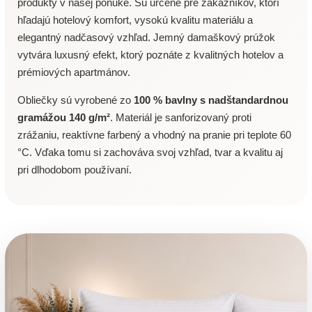
produkty v našej ponuke. Sú určené pre zákazníkov, ktorí
hľadajú hotelový komfort, vysokú kvalitu materiálu a
elegantný nadčasový vzhľad. Jemný damaškový prúžok
vytvára luxusný efekt, ktorý poznáte z kvalitných hotelov a
prémiových apartmánov.
Obliečky sú vyrobené zo
100 % bavlny s nadštandardnou
gramážou 140 g/m²
. Materiál je sanforizovaný proti
zrážaniu, reaktívne farbený a vhodný na pranie pri teplote 60
°C. Vďaka tomu si zachováva svoj vzhľad, tvar a kvalitu aj
pri dlhodobom používaní.