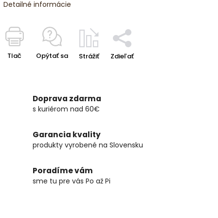
Detailné informácie
Tlač
Opýtať sa
Strážiť
Zdieľať
Doprava zdarma
s kuriérom nad 60€
Garancia kvality
produkty vyrobené na Slovensku
Poradíme vám
sme tu pre vás Po až Pi