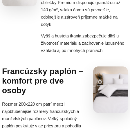
obliečky Premium disponujú gramážou až
140 g/m², vďaka čomu sú pevnejšie,
odolnejšie a zároveň príjemne mäkké na
dotyk.
Vyššia hustota tkania zabezpečuje dlhšiu
životnosť materiálu a zachovanie luxusného
vzhľadu aj po mnohých praniach.
Francúzsky paplón –
komfort pre dve
osoby
Rozmer 200x220 cm patrí medzi
najobľúbenejšie rozmery francúzskych a
manželských paplónov. Veľký spoločný
paplón poskytuje viac priestoru a pohodlia