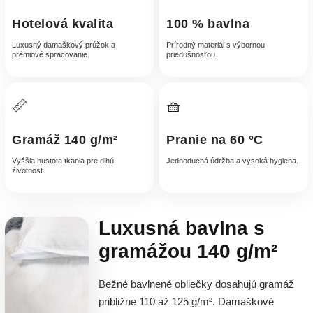
Hotelová kvalita
100 % bavlna
Luxusný damaškový prúžok a
Prírodný materiál s výbornou
prémiové spracovanie.
priedušnosťou.
📏
🧺
Gramáž 140 g/m²
Pranie na 60 °C
Vyššia hustota tkania pre dlhú
Jednoduchá údržba a vysoká hygiena.
životnosť.
Luxusná bavlna s
gramážou 140 g/m²
Bežné bavlnené obliečky dosahujú gramáž
približne 110 až 125 g/m². Damaškové