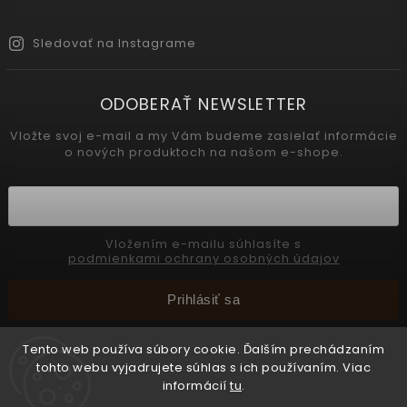
Sledovať na Instagrame
ODOBERAŤ NEWSLETTER
Vložte svoj e-mail a my Vám budeme zasielať informácie
o nových produktoch na našom e-shope.
Vložením e-mailu súhlasíte s
podmienkami ochrany osobných údajov
Prihlásiť sa
Tento web používa súbory cookie. Ďalším prechádzaním
tohto webu vyjadrujete súhlas s ich používaním. Viac
Copyright 2026
INTERMEDIC SK
. Všetky práva vyhradené.
informácií
tu
.
Upraviť nastavenie cookies