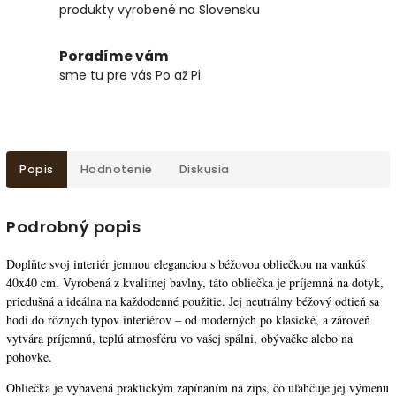
produkty vyrobené na Slovensku
Poradíme vám
sme tu pre vás Po až Pi
Popis
Hodnotenie
Diskusia
Podrobný popis
Doplňte svoj interiér jemnou eleganciou s béžovou obliečkou na vankúš
40x40 cm. Vyrobená z kvalitnej bavlny, táto obliečka je príjemná na dotyk,
priedušná a ideálna na každodenné použitie. Jej neutrálny béžový odtieň sa
hodí do rôznych typov interiérov – od moderných po klasické, a zároveň
vytvára príjemnú, teplú atmosféru vo vašej spálni, obývačke alebo na
pohovke.
Obliečka je vybavená praktickým zapínaním na zips, čo uľahčuje jej výmenu