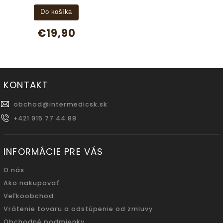
Do košíka
€19,90
KONTAKT
obchod
@
intermedicsk.sk
+421 915 77 44 88
INFORMÁCIE PRE VÁS
O nás
Ako nakupovať
Veľkoobchod
Vrátenie tovaru a odstúpenie od zmluvy
Obchodné podmienky