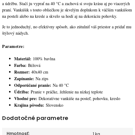
a údržbu. Stačí ju vyprať na 40 °C a zachová si svoju krásu aj po viacerých
praní. Vankúšik s touto obliečkou je skvelým doplnkom k väčším vankúšom
na posteli alebo na kresle a skvelo sa hodí aj na dekoráciu pohovky.
Je to jednoduchý, no efektívny spôsob, ako zútulniť váš priestor a pridať mu
štýlový nádych.
Parametre:
Materiál:
100% bavlna
Farba:
Béžová
Rozmer:
40x40 cm
Zapínanie:
Na zips
Odporúčané pranie:
Na 40 °C
Údržba:
Pranie v práčke, žehlenie na nízkej teplote
Vhodné pre:
Dekoratívne vankúše na posteľ, pohovku, kreslo
Krajina pôvodu:
Slovensko
Dodatočné parametre
Hmotnosť
:
1 kg