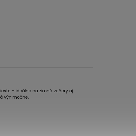
iesto – ideálne na zimné večery aj
erá výnimočne.