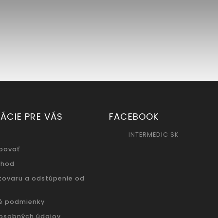
ÁCIE PRE VÁS
FACEBOOK
INTERMEDIC SK
povať
chod
 tovaru a odstúpenie od
é podmienky
osobných údajov