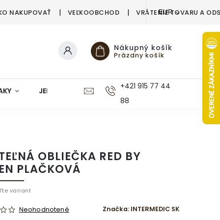
KO NAKUPOVAŤ
VEĽKOOBCHOD
VRÁTENIE TOVARU A OD
EUR
Nákupný košík
Prázdny košík
+421 915 77 44
AKY
JEDÁLEŇ
KUCHYŇA
KÚPEĽŇA
M
88
TEĽNÁ OBLIEČKA RED BY
EN PLAČKOVÁ
ľte variant
Značka:
INTERMEDIC SK
Neohodnotené