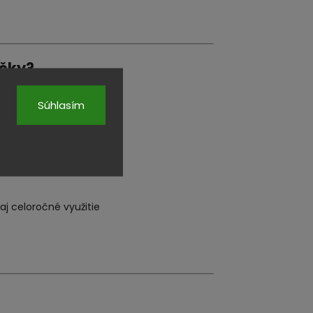
ečky?
Súhlasím
iedušný materiál
j celoročné využitie