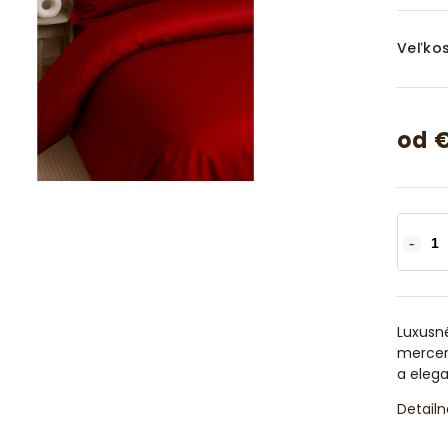
Veľkos
od
Luxusn
mercero
a elega
Detailn