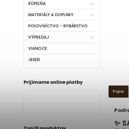
KÚPEĽŇA
MATERIÁLY A DOPLNKY
POĽOVNÍCTVO - RYBÁRSTVO
VÝPREDAJ
VIANOCE
JESEŇ
Prijímame online platby
Popis
Podr
✨ S
Top 10 produktov