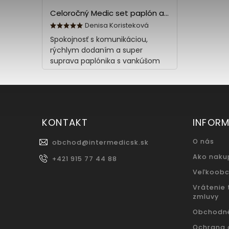
Celoročný Medic set paplón a vankúš z bavlny
Denisa Koristeková
Spokojnosť s komunikáciou,
rýchlym dodaním a super
suprava paplónika s vankúšom
KONTAKT
INFORM
O nás
obchod
@
intermedicsk.sk
Ako naku
+421 915 77 44 88
Veľkoob
Vrátenie
zmluvy
Obchodn
Ochrana 