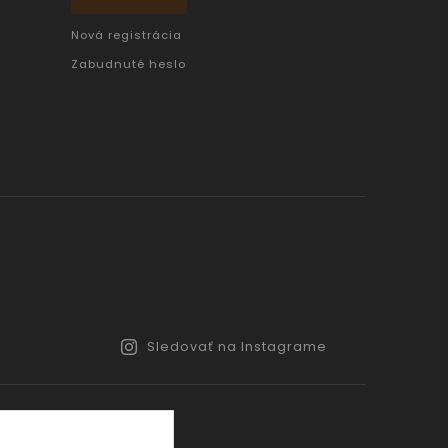
Nová registrácia
Zabudnuté heslo
Sledovať na Instagrame