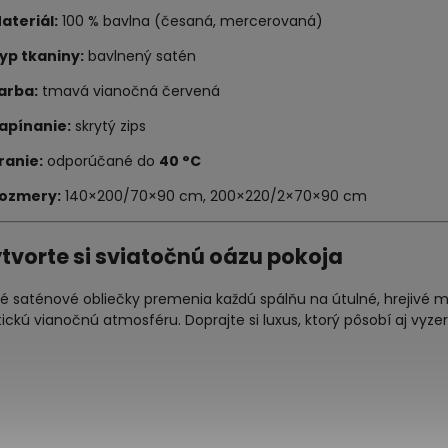
ateriál:
100 % bavlna (česaná, mercerovaná)
yp tkaniny:
bavlnený satén
arba:
tmavá vianočná červená
apínanie:
skrytý zips
ranie:
odporúčané do
40 °C
ozmery:
140×200/70×90 cm, 200×220/2×70×90 cm
ytvorte si sviatočnú oázu pokoja
 saténové obliečky premenia každú spálňu na útulné, hrejivé m
ckú vianočnú atmosféru. Doprajte si luxus, ktorý pôsobí aj vyz