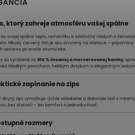
GANCIA
s, ktorý zahreje atmosféru vašej spálne
 do svojej spálne teplo, romantiku a sviatočný nádych s červe
ení. Hlboký červený tón je ako stvorený na Vianoce – pripomína
h večerov pri svetle stromčeka.
ky sú vyrobené zo
100 % česanej a mercerovanej bavlny
, spr
niká hladkým povrchom, hebkým dotykom a elegantným leskom, 
raktické zapínanie na zips
ý skrytý zips umožňuje rýchle obliekanie a dokonale ladí s mini
v, bez starostí – len komfort a jednoduchosť.
ostupné rozmery