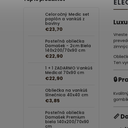
ELE
Celoročný Medic set
paplón a vankúš z
Luxu
bavlny
€23,70
Vneste
preved
Posteľná obliečka
Damašek - 2cm Biela
zimnýc
140x200/70x90 cm
€22,90
Oblieč
Ten vy
1 + 1 ZADARMO Vankúš
Medical 70x90 cm
€22,90
🔒 P
Obliečka na vankúš
Kvalitn
Slnečnica 40x40 cm
gombíko
€3,85
Posteľná obliečka
📏 D
Damašek Premium
biela 140x200/70x90
cm