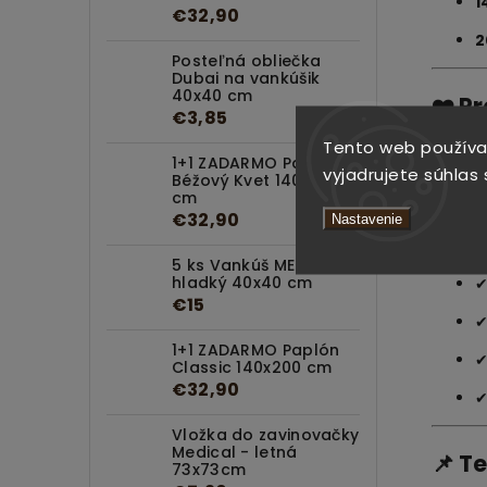
1
€32,90
2
Posteľná obliečka
Dubai na vankúšik
40x40 cm
❤️ P
€3,85
Tento web používa
Hlav
1+1 ZADARMO Paplón
vyjadrujete súhlas 
Béžový Kvet 140x200
cm
€32,90
Nastavenie
5 ks Vankúš MEDICAL
hladký 40x40 cm
€15
1+1 ZADARMO Paplón
Classic 140x200 cm
€32,90
Vložka do zavinovačky
Medical - letná
📌 T
73x73cm