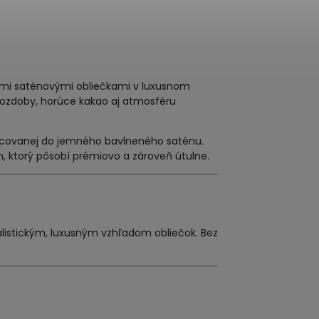
nými saténovými obliečkami v luxusnom
 ozdoby, horúce kakao aj atmosféru
acovanej do jemného bavlneného saténu.
ktorý pôsobí prémiovo a zároveň útulne.
malistickým, luxusným vzhľadom obliečok. Bez