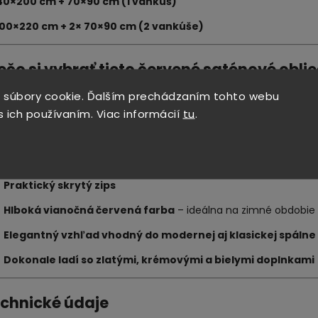
40×200 cm + 70×90 cm (1 vankúš)
00×220 cm + 2× 70×90 cm (2 vankúše)
rečo si vybrať tieto červené saténové obli
 súbory cookie. Ďalším prechádzaním tohto webu
né výhody
s ich používaním. Viac informácií
tu
.
✔
100 % česaná a mercerovaná bavlna
– luxusný, odolný a pr
✔
Saténová väzba
– jemný lesk a hladký povrch
✔
Praktický skrytý zips
✔
Hlboká vianočná červená farba
– ideálna na zimné obdobie a
✔
Elegantný vzhľad vhodný do modernej aj klasickej spálne
✔
Dokonale ladí so zlatými, krémovými a bielymi doplnkami
echnické údaje