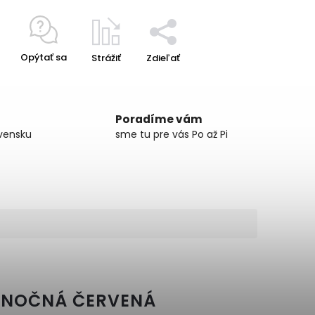
Opýtať sa
Strážiť
Zdieľať
Poradíme vám
vensku
sme tu pre vás Po až Pi
IANOČNÁ ČERVENÁ