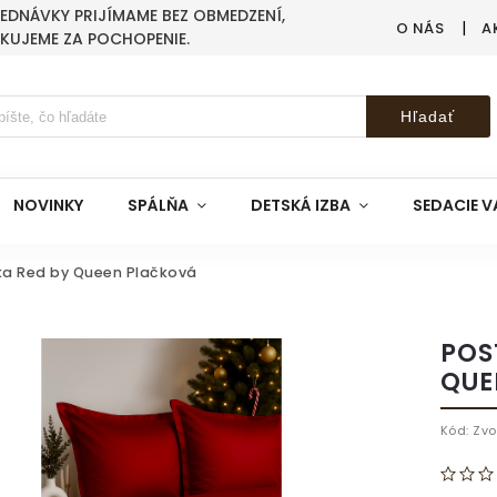
BJEDNÁVKY PRIJÍMAME BEZ OBMEDZENÍ,
O NÁS
A
AKUJEME ZA POCHOPENIE.
Hľadať
NOVINKY
SPÁLŇA
DETSKÁ IZBA
SEDACIE V
ka Red by Queen Plačková
POS
QUE
Kód:
Zvo