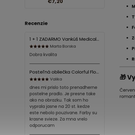
€7,20
M
T
Recenzie
F
Z
1 + 1 ZADARMO Vankúš Medical 70x90 cm
Marta Borska
P
Dobra kvalita
R
Posteľná obliečka Colorful Flowers Modrá 140x200/70x90 cm
🎁 V
Valika
dnes mi prislo toto prenadherne
Červené
postelne pradlo. Je presne take
romanti
ako na obrazku. Tak som ho
vyprala jasne na 20 st. kedze
este nebolo pouzivane. Farby su
krasne svieze. Za mna vrelo
odporucam