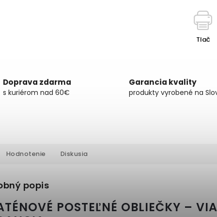
Tlač
Doprava zdarma
Garancia kvality
s kuriérom nad 60€
produkty vyrobené na Slo
Hodnotenie
Diskusia
obný popis
ATÉNOVÉ POSTEĽNÉ OBLIEČKY – V