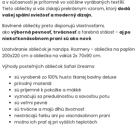
a v súčasnosti je prítomné vo väčšine vyrábaných textílií.
Tieto obliečky si vás získajú prekrásnym vzorom, ktorý
dodá
vašej spálni sviežosť a moderný dizajn.
Bavlnené obliečky preto disponujú vlastnosťami,
ako
výborná pevnosť, trvácnosť
a farebná stálosť –
aj po
niekoľkonásobnom praní sú ako nové
.
Uzatváranie obliečok je nanzips. Rozmery - obliečka na paplón
200x220 cm a obliečka na vakúš 2x 70x90 cm.
Výhody posteľných obliečok Safari Dreams:
sú vyrobené zo 100% husto tkanej bavlny deluxe
prírodný materiál
sú príjemné k pokožke a mäkké
vyznačujú sa priedušnosťou a savosťou potu
sú veľmi pevné
sú trvácne a majú dlhú životnosť
nestrácajú farbu ani po viacnásobnom praní
možno ich prať aj pri vyšších teplotách