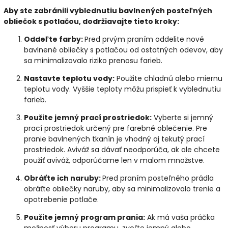
Aby ste zabránili vyblednutiu bavlnených posteľných
obliečok s potlačou, dodržiavajte tieto kroky:
Oddeľte farby:
Pred prvým praním oddelite nové
bavlnené obliečky s potlačou od ostatných odevov, aby
sa minimalizovalo riziko prenosu farieb.
Nastavte teplotu vody:
Použite chladnú alebo miernu
teplotu vody. Vyššie teploty môžu prispieť k vyblednutiu
farieb.
Použite jemný prací prostriedok:
Vyberte si jemný
prací prostriedok určený pre farebné oblečenie. Pre
pranie bavlnených tkanín je vhodný aj tekutý prací
prostriedok.
Aviváž sa dávať neodporúča, ak ale chcete
použiť aviváž, odporúčame len v malom množstve.
Obráťte ich naruby:
Pred praním posteľného prádla
obráťte obliečky naruby, aby sa minimalizovalo trenie a
opotrebenie potlače.
Použite jemný program prania:
Ak má vaša práčka
možnosť výberu programu, zvoľte jemný alebo