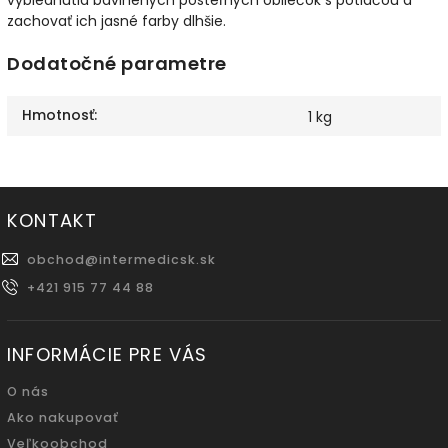
zachovať ich jasné farby dlhšie.
Dodatočné parametre
Hmotnosť
:
1 kg
KONTAKT
obchod
@
intermedicsk.sk
+421 915 77 44 88
INFORMÁCIE PRE VÁS
O nás
Ako nakupovať
Veľkoobchod