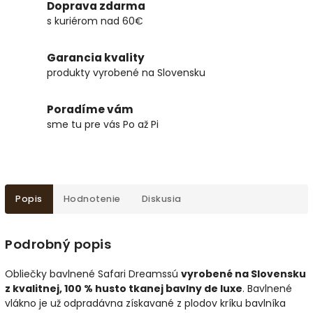
Doprava zdarma
s kuriérom nad 60€
Garancia kvality
produkty vyrobené na Slovensku
Poradíme vám
sme tu pre vás Po až Pi
Popis
Hodnotenie
Diskusia
Podrobný popis
Obliečky bavlnené Safari Dreamssú
vyrobené na Slovensku
z kvalitnej, 100 % husto tkanej bavlny de luxe
. Bavlnené
vlákno je už odpradávna získavané z plodov kríku bavlníka