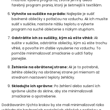
farebný program prania, ktorý je šetrnejší k textíliám.
Vyhnite sa sušičke na prádlo:
Najlepšie je sušiť
bavlnené obliečky s potlačou na vzduchu. Ak ich musíte
sušiť v sušičke, nastavte nižšiu teplotu a vyberte
program na suché oblečenie s nízkym stupňom.
Odstráňte ich zo sušičky, kým sú ešte vlhké:
Ak
sušíte v sušičke, odstráňte obliečky, kým sú ešte trochu
vlhké, a povoľte im ďalšie vysušenie na vzduchu. To
pomôže minimalizovať zmačkanie a udrží farby
jasnejšie.
Žehlenie na obrátenej strane:
Ak je to potrebné,
žehlite obliečky na obrátenej strane pri miernom až
strednom nastavení teploty žehličky.
Skladujte ich správne:
Po žehlení alebo sušení ich
správne uložte do skrine, aby ste minimalizovali
zmačkanie a opotrebenie.
Dodržiavaním týchto krokov by ste mali minimalizovať riziko
vyblednutia bavlnených posteľných obliečok s potlačou a