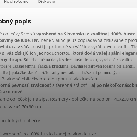
Hodnotenie
Diskusia
obný popis
é obliečky Sivé sú
vyrobené na Slovensku z kvalitnej, 100% husto
bavlny de luxe
. Bavlnené vlákno je už odpradávna získavané z plo
avlníka a v súčasnosti je prítomné vo väčšine vyrábaných textílií. Ti
y si vás získajú ich jednoduchosťou, ktorá
dodá vašej spálni elegan
ný dizajn. S
ú príjemné na dotyk s decentným leskom,
vyrobené z kvalitnej
torá je úžasne jemná, ľahká a priedušná. Bavlna je zároveň ideálna pri alergii,
itlivej pokožke. Jasné a stále farby nestratia na kráse ani po mnohých
Bavlnené obliečky preto disponujú vlastnosťami,
.
orná pevnosť, trvácnosť
a farebná stálosť –
aj po niekoľkonáso
sú ako nové
.
anie obliečok je na zips. Rozmery - obliečka na paplón 140x200 cm
a na vakúš 70x90 cm.
posteľných obliečok :
ú vyrobené zo 100% husto tkanej bavlny deluxe