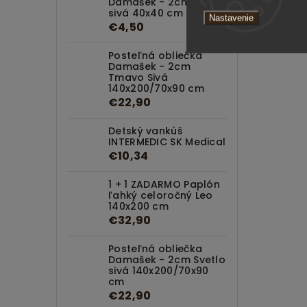
Damašek - 2cm Svetlo
sivá 40x40 cm
Nastavenie
€4,50
Posteľná obliečka
Damašek - 2cm
Tmavo Sivá
140x200/70x90 cm
€22,90
Detský vankúš
INTERMEDIC SK Medical
€10,34
1 + 1 ZADARMO Paplón
ľahký celoročný Leo
140x200 cm
€32,90
Posteľná obliečka
Damašek - 2cm Svetlo
sivá 140x200/70x90
cm
€22,90