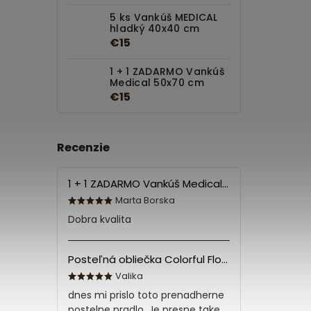
5 ks Vankúš MEDICAL
hladký 40x40 cm
€15
1 + 1 ZADARMO Vankúš
Medical 50x70 cm
€15
Recenzie
1 + 1 ZADARMO Vankúš Medical 70x90 cm
Marta Borska
Dobra kvalita
Posteľná obliečka Colorful Flowers Modrá 140x200/70x90 cm
Valika
dnes mi prislo toto prenadherne
postelne pradlo. Je presne take