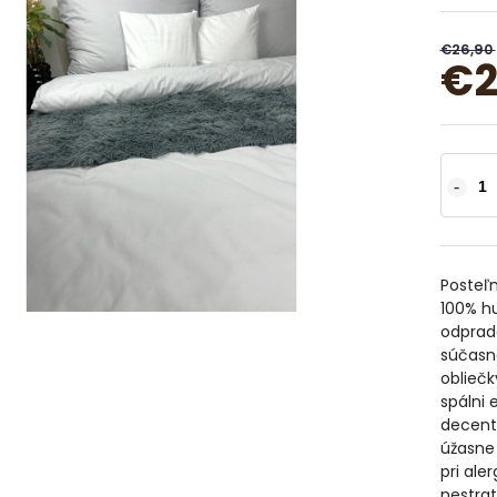
€26,90
€2
Posteľn
100% hu
odpradá
súčasno
obliečk
spálni 
decentn
úžasne 
pri ale
nestrat