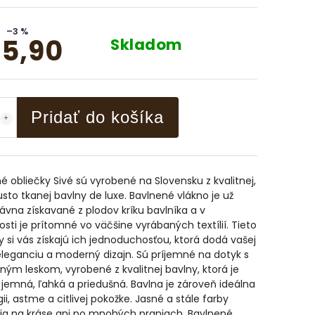
–3 %
5,90
Skladom
Pridať do košíka
é obliečky Sivé sú vyrobené na Slovensku z kvalitnej,
sto tkanej bavlny de luxe. Bavlnené vlákno je už
vna získavané z plodov kríku bavlníka a v
sti je prítomné vo väčšine vyrábaných textílií. Tieto
y si vás získajú ich jednoduchosťou, ktorá dodá vašej
eleganciu a moderný dizajn. Sú príjemné na dotyk s
ým leskom, vyrobené z kvalitnej bavlny, ktorá je
jemná, ľahká a priedušná. Bavlna je zároveň ideálna
rgii, astme a citlivej pokožke. Jasné a stále farby
ia na kráse ani po mnohých praniach. Bavlnené