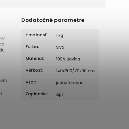
Dodatočné parametre
Hmotnosť
:
1 kg
dov
eto
Farba
:
Sivá
ciu
Materiál
:
100% Bavlna
Veľkosť
:
140x200/70x90 cm
bnom
Vzor
:
jednofarebné
 a
Zapínanie
:
zips