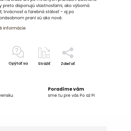
y preto disponujú vlastnosťami, ako výborná
, trvácnosť a farebná stálosť – aj po
konásobnom praní sú ako nové.
é informácie
Opýtať sa
Strážiť
Zdieľať
Poradíme vám
vensku
sme tu pre vás Po až Pi