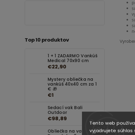
p
s
v
s
s
n
Top 10 produktov
Vyrobe
1 + 1 ZADARMO Vankúš
Medical 70x90 cm
€22,90
Mystery obliečka na
vankúš 40x40 cm za 1
€ 🎁
€1
Sedací vak Bali
Outdoor
€98,89
Tento web používa
vyjadrujete súhlas 
Obliečka na vankúš