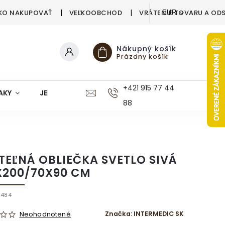
KO NAKUPOVAŤ
VEĽKOOBCHOD
VRÁTENIE TOVARU A OD
EUR
Nákupný košík
Prázdny košík
+421 915 77 44
AKY
JEDÁLEŇ
KUCHYŇA
KÚPEĽŇA
M
88
TEĽNÁ OBLIEČKA SVETLO SIVÁ
X200/70X90 CM
8484
Značka:
INTERMEDIC SK
Neohodnotené