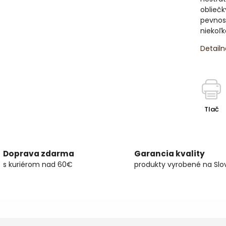
obliečk
pevnosť
niekoľ
Detailn
Tlač
Doprava zdarma
Garancia kvality
s kuriérom nad 60€
produkty vyrobené na Slo