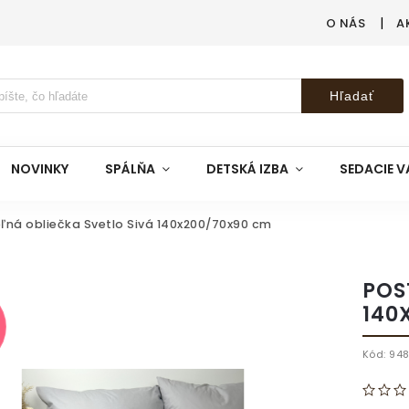
O NÁS
A
Hľadať
NOVINKY
SPÁLŇA
DETSKÁ IZBA
SEDACIE V
ľná obliečka Svetlo Sivá 140x200/70x90 cm
POS
140
Kód:
94