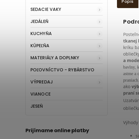
Popis
SEDACIE VAKY
Podr
JEDÁLEŇ
KUCHYŇA
Posteľn
tkanej 
KÚPEĽŇA
kríku b
obliečk
MATERIÁLY A DOPLNKY
a moder
bavlny, k
POĽOVNÍCTVO - RYBÁRSTVO
astme a c
praniach
VÝPREDAJ
ako
výb
praní 
VIANOCE
Uzatvár
JESEŇ
obliečk
Výhody 
Prijímame online platby
s