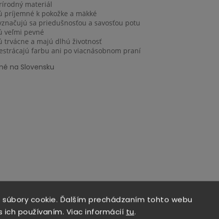
rírodný materiál
ú príjemné k pokožke a mäkké
yznačujú sa priedušnosťou a savosťou potu
ú veľmi pevné
ú trvácne a majú dlhú životnosť
estrácajú farbu ani po viacnásobnom praní
né na Slovensku
 súbory cookie. Ďalším prechádzaním tohto webu
s ich používaním. Viac informácií
tu
.