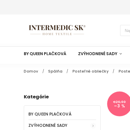
BY QUEEN PLAČKOVÁ
ZVÝHODNENÉ SADY
Domov
/
Spálňa
/
Posteľné obliečky
/
Poste
Kategórie
€26,90
–3 %
BY QUEEN PLAČKOVÁ
ZVÝHODNENÉ SADY