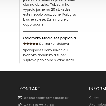
ako na obrazku. Tak som ho
vyprala jasne na 20 st. kedze
este nebolo pouzivane. Farby su
krasne svieze. Za mna vrelo
odporucam
Celoročný Medic set paplón a vankúš z bavlny
Denisa Koristeková
Spokojnosť s komunikáciou,
rýchlym dodaním a super
suprava paplónika s vankúšom
KONTAKT
INFORM
O nás
obchod
@
intermedicsk.sk
Ako naku
+421 915 77 44 88