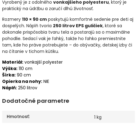
Vyrobený je z odolného
vonkajšieho polyesteru
, ktorý je
praktický na údržbu a zaručí dlhú životnosť.
Rozmery
110 × 90 cm
poskytujú komfortné sedenie pre deti aj
dospelých. Náplň tvoria
250 litrov EPS guličiek
, ktoré sa
dokonale prispôsobia tvaru tela a postarajú sa o maximálne
pohodlie. Sedací vak je ľahký, takže ho ľahko premiestnite
tam, kde ho práve potrebujete – do obývačky, detskej izby či
na čítanie v tichom kútiku.
Materiál:
vonkajší polyester
Výška:
110 cm
Šírka:
90 cm
Opierka na nohy:
NIE
Náplň:
250 litrov
Dodatočné parametre
Hmotnosť
:
1 kg