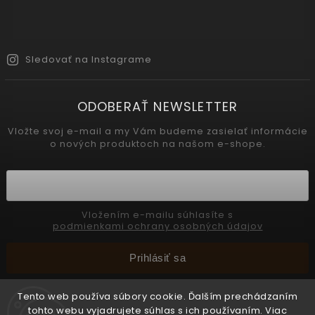
Sledovať na Instagrame
ODOBERAŤ NEWSLETTER
Vložte svoj e-mail a my Vám budeme zasielať informácie
o nových produktoch na našom e-shope.
Vložením e-mailu súhlasíte s
podmienkami ochrany osobných údajov
Prihlásiť sa
Tento web používa súbory cookie. Ďalším prechádzaním
tohto webu vyjadrujete súhlas s ich používaním. Viac
Copyright 2026
INTERMEDIC SK
. Všetky práva vyhradené.