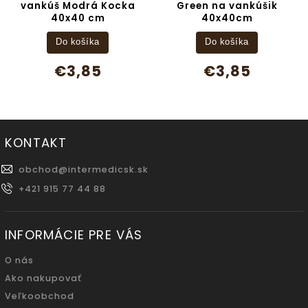
vankúš Modrá Kocka
Green na vankúšik
40x40 cm
40x40cm
Do košíka
Do košíka
€3,85
€3,85
KONTAKT
obchod
@
intermedicsk.sk
+421 915 77 44 88
INFORMÁCIE PRE VÁS
O nás
Ako nakupovať
Veľkoobchod