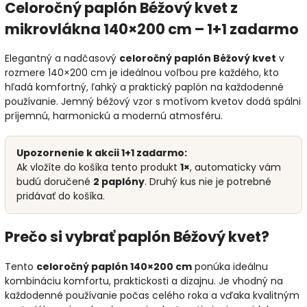
Celoročný paplón Béžový kvet z
mikrovlákna 140×200 cm – 1+1 zadarmo
Elegantný a nadčasový
celoročný paplón Béžový kvet
v
rozmere 140×200 cm je ideálnou voľbou pre každého, kto
hľadá komfortný, ľahký a praktický paplón na každodenné
používanie. Jemný béžový vzor s motívom kvetov dodá spálni
príjemnú, harmonickú a modernú atmosféru.
Upozornenie k akcii 1+1 zadarmo:
Ak vložíte do košíka tento produkt
1×
, automaticky vám
budú doručené
2 paplóny
. Druhý kus nie je potrebné
pridávať do košíka.
Prečo si vybrať paplón Béžový kvet?
Tento
celoročný paplón 140×200 cm
ponúka ideálnu
kombináciu komfortu, praktickosti a dizajnu. Je vhodný na
každodenné používanie počas celého roka a vďaka kvalitným