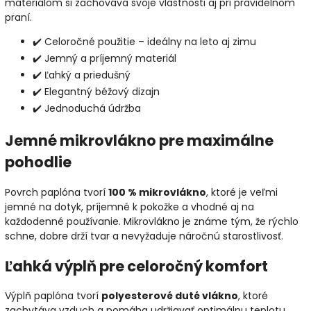
materiálom si zachováva svoje vlastnosti aj pri pravidelnom
praní.
✔️ Celoročné použitie – ideálny na leto aj zimu
✔️ Jemný a príjemný materiál
✔️ Ľahký a priedušný
✔️ Elegantný béžový dizajn
✔️ Jednoduchá údržba
Jemné mikrovlákno pre maximálne
pohodlie
Povrch paplóna tvorí
100 % mikrovlákno
, ktoré je veľmi
jemné na dotyk, príjemné k pokožke a vhodné aj na
každodenné používanie. Mikrovlákno je známe tým, že rýchlo
schne, dobre drží tvar a nevyžaduje náročnú starostlivosť.
Ľahká výplň pre celoročný komfort
Výplň paplóna tvorí
polyesterové duté vlákno
, ktoré
zachytáva vzduch a pomáha udržiavať optimálnu teplotu