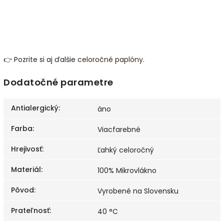
👉 Pozrite si aj ďalšie
celoročné paplóny
.
Dodatočné parametre
Antialergický
:
áno
Farba
:
Viacfarebné
Hrejivosť
:
Ľahký celoročný
Materiál
:
100% Mikrovlákno
Pôvod
:
Vyrobené na Slovensku
Prateľnosť
:
40 °C