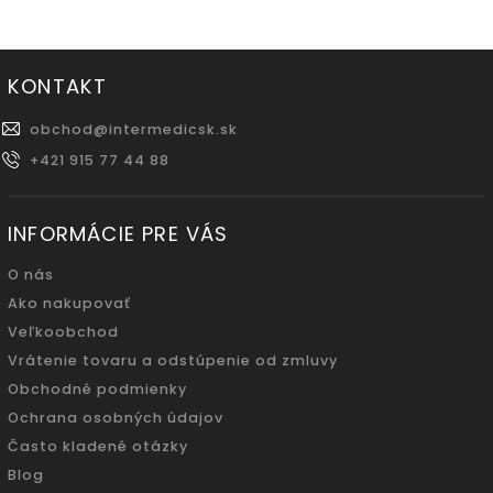
KONTAKT
obchod
@
intermedicsk.sk
+421 915 77 44 88
INFORMÁCIE PRE VÁS
O nás
Ako nakupovať
Veľkoobchod
Vrátenie tovaru a odstúpenie od zmluvy
Obchodné podmienky
Ochrana osobných údajov
Často kladené otázky
Blog