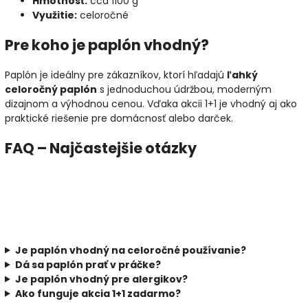
Hmotnosť:
cca 1100 g
Využitie:
celoročné
Pre koho je paplón vhodný?
Paplón je ideálny pre zákazníkov, ktorí hľadajú
ľahký
celoročný paplón
s jednoduchou údržbou, moderným
dizajnom a výhodnou cenou. Vďaka akcii 1+1 je vhodný aj ako
praktické riešenie pre domácnosť alebo darček.
FAQ – Najčastejšie otázky
Je paplón vhodný na celoročné používanie?
Dá sa paplón prať v práčke?
Je paplón vhodný pre alergikov?
Ako funguje akcia 1+1 zadarmo?