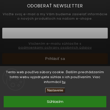
ODOBERAŤ NEWSLETTER
Vložte svoj e-mail a my Vám budeme zasielať informácie
o nových produktoch na našom e-shope.
Vložením e-mailu súhlasíte s
podmienkami ochrany osobných údajov
Prihlásiť sa
Tento web používa súbory cookie. Ďalším prechádzaním
tohto webu vyjadrujete súhlas s ich používaním. Viac
Copyright 2026
INTERMEDIC SK
. Všetky práva vyhradené.
informácií
tu
.
Upraviť nastavenie cookies
Nastavenie
Vytvořil
Shoptet
Súhlasím