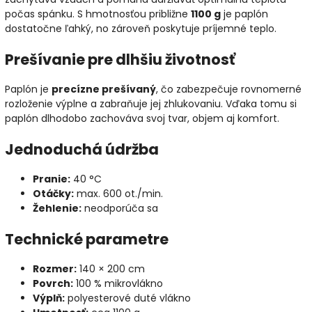
počas spánku. S hmotnosťou približne
1100 g
je paplón
dostatočne ľahký, no zároveň poskytuje príjemné teplo.
Prešívanie pre dlhšiu životnosť
Paplón je
precízne prešívaný
, čo zabezpečuje rovnomerné
rozloženie výplne a zabraňuje jej zhlukovaniu. Vďaka tomu si
paplón dlhodobo zachováva svoj tvar, objem aj komfort.
Jednoduchá údržba
Pranie:
40 °C
Otáčky:
max. 600 ot./min.
Žehlenie:
neodporúča sa
Technické parametre
Rozmer:
140 × 200 cm
Povrch:
100 % mikrovlákno
Výplň:
polyesterové duté vlákno