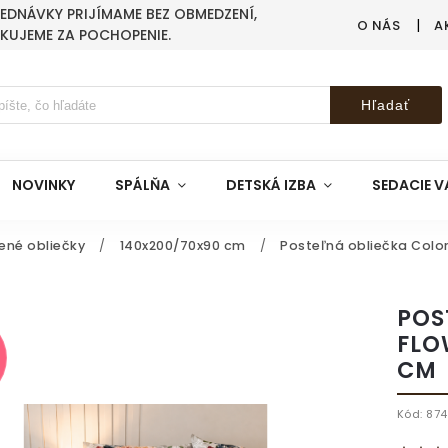
BJEDNÁVKY PRIJÍMAME BEZ OBMEDZENÍ,
O NÁS
A
AKUJEME ZA POCHOPENIE.
Hľadať
NOVINKY
SPÁLŇA
DETSKÁ IZBA
SEDACIE V
ené obliečky
/
140x200/70x90 cm
/
Posteľná obliečka Colo
POS
FLO
CM
Kód:
87