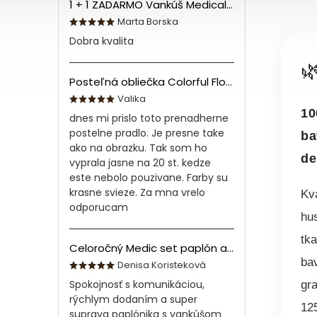
1 + 1 ZADARMO Vankúš Medical 70x90 cm
Marta Borska
Dobra kvalita

Posteľná obliečka Colorful Flowers Modrá 140x200/70x90 cm
Valika
10
dnes mi prislo toto prenadherne
postelne pradlo. Je presne take
ba
ako na obrazku. Tak som ho
de
vyprala jasne na 20 st. kedze
este nebolo pouzivane. Farby su
krasne svieze. Za mna vrelo
Kva
odporucam
hu
tk
Celoročný Medic set paplón a vankúš z bavlny
ba
Denisa Koristeková
Spokojnosť s komunikáciou,
gr
rýchlym dodaním a super
12
suprava paplónika s vankúšom