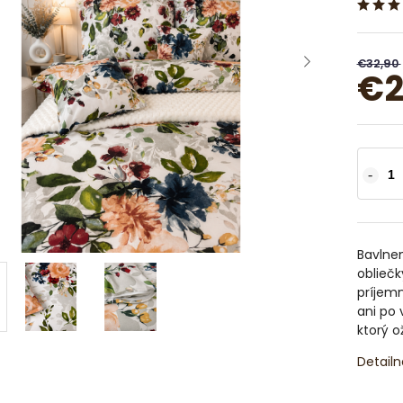
€32,90
€2
Bavlnen
obliečk
príjemn
ani po
ktorý o
Detailn