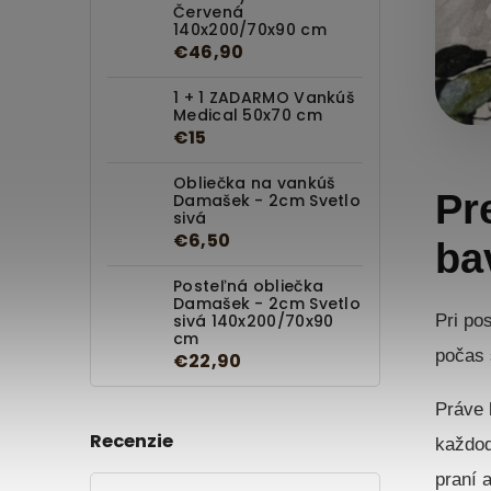
Červená
140x200/70x90 cm
€46,90
1 + 1 ZADARMO Vankúš
Medical 50x70 cm
€15
Obliečka na vankúš
Pr
Damašek - 2cm Svetlo
sivá
€6,50
ba
Posteľná obliečka
Damašek - 2cm Svetlo
Pri po
sivá 140x200/70x90
cm
počas 
€22,90
Práve 
Recenzie
každod
praní 