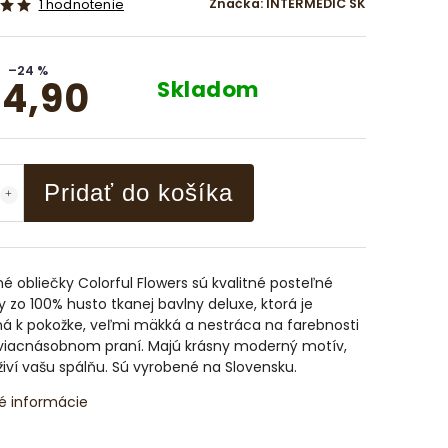
Značka:
INTERMEDIC SK
1 hodnotenie
–24 %
4,90
Skladom
Pridať do košíka
é obliečky Colorful Flowers sú kvalitné posteľné
y zo 100% husto tkanej bavlny deluxe, ktorá je
á k pokožke, veľmi mäkká a nestráca na farebnosti
 viacnásobnom praní. Majú krásny moderný motív,
živí vašu spálňu. Sú vyrobené na Slovensku.
é informácie