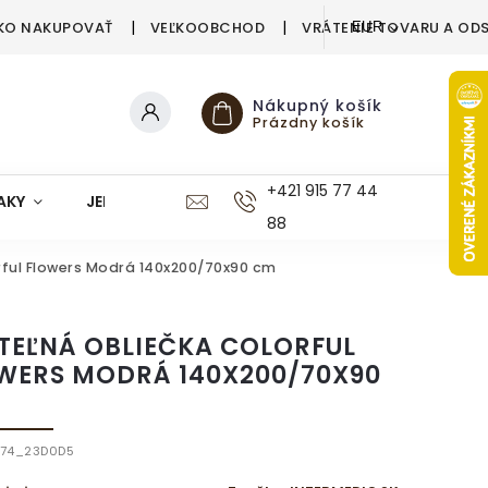
KO NAKUPOVAŤ
VEĽKOOBCHOD
VRÁTENIE TOVARU A OD
EUR
Nákupný košík
Prázdny košík
+421 915 77 44
AKY
JEDÁLEŇ
KUCHYŇA
KÚPEĽŇA
M
88
rful Flowers Modrá 140x200/70x90 cm
TEĽNÁ OBLIEČKA COLORFUL
WERS MODRÁ 140X200/70X90
474_23D0D5