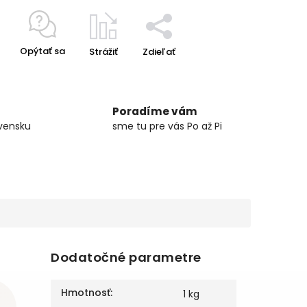
Opýtať sa
Strážiť
Zdieľať
Poradíme vám
vensku
sme tu pre vás Po až Pi
Dodatočné parametre
Hmotnosť
:
1 kg