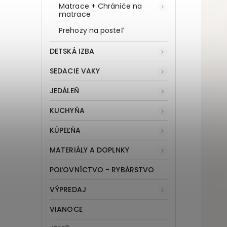
Matrace + Chrániče na
matrace
Prehozy na posteľ
DETSKÁ IZBA
SEDACIE VAKY
JEDÁLEŇ
KUCHYŇA
KÚPEĽŇA
MATERIÁLY A DOPLNKY
POĽOVNÍCTVO - RYBÁRSTVO
VÝPREDAJ
VIANOCE