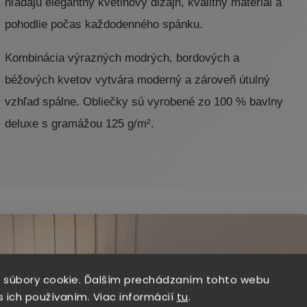
hľadajú elegantný kvetinový dizajn, kvalitný materiál a
pohodlie počas každodenného spánku.
Kombinácia výrazných modrých, bordových a
béžových kvetov vytvára moderný a zároveň útulný
vzhľad spálne. Obliečky sú vyrobené zo 100 % bavlny
deluxe s gramážou 125 g/m².
 súbory cookie. Ďalším prechádzaním tohto webu
s ich používaním. Viac informácií
tu
.