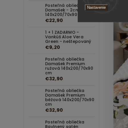
Posteľná obliečka
Nastavenie
Damašek - 2cm Biela
140x200/70x90 cm
€22,90
1 + 1 ZADARMO -
Vankúš Aloe Vera
Green - neštepovaný
€9,20
Posteľná obliečka
Damašek Premium
ružová 140x200/70x90
cm
€32,90
Posteľná obliečka
Damašek Premium
béžová 140x200/70x90
cm
€32,90
Posteľná obliečka
Bavlnený satén