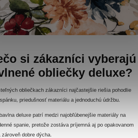
ečo si zákazníci vyberajú
vlnené obliečky deluxe?
steľných obliečkach zákazníci najčastejšie riešia pohodlie
spánku, priedušnosť materiálu a jednoduchú údržbu.
bavlna deluxe patrí medzi najobľúbenejšie materiály na
enné spanie, pretože zostáva príjemná aj po opakovanom
a zároveň dobre dýcha.