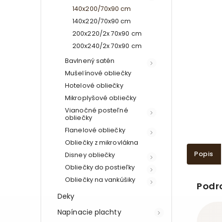
140x200/70x90 cm
140x220/70x90 cm
200x220/2x 70x90 cm
200x240/2x 70x90 cm
Bavlnený satén
Mušelínové obliečky
Hotelové obliečky
Mikroplyšové obliečky
Vianočné posteľné
obliečky
Flanelové obliečky
Obliečky z mikrovlákna
Popis
Disney obliečky
Obliečky do postieľky
Obliečky na vankúšiky
Podr
Deky
Napínacie plachty