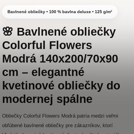
Bavlnené obliečky • 100 % bavlna deluxe • 125 g/m²
🌸 Bavlnené obliečky
Colorful Flowers
Modrá 140x200/70x90
cm – elegantné
kvetinové obliečky do
modernej spálne
Obliečky Colorful Flowers Modrá patria medzi veľmi
obľúbené bavlnené obliečky pre zákazníkov, ktorí