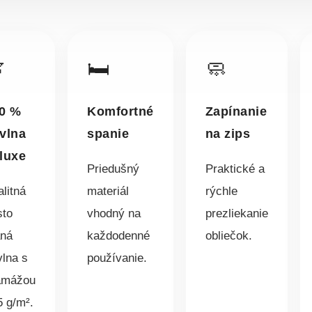

🛏️
🧼
0 %
Komfortné
Zapínanie
vlna
spanie
na zips
luxe
Priedušný
Praktické a
litná
materiál
rýchle
sto
vhodný na
prezliekanie
aná
každodenné
obliečok.
vlna s
používanie.
amážou
5 g/m².