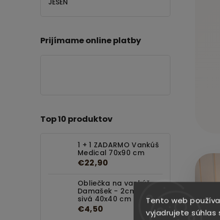
JESEŇ
Prijímame online platby
Top 10 produktov
1 + 1 ZADARMO Vankúš
Medical 70x90 cm
€22,90
Obliečka na vankúš
Damašek - 2cm Svetlo
sivá 40x40 cm
Tento web používa
€4,50
vyjadrujete súhlas 