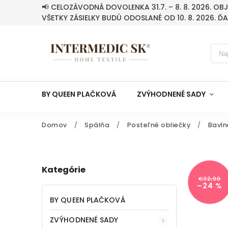
📢 CELOZÁVODNÁ DOVOLENKA 31.7. – 8. 8. 2026. O
VŠETKY ZÁSIELKY BUDÚ ODOSLANÉ OD 10. 8. 2026. Ď
BY QUEEN PLAČKOVÁ
ZVÝHODNENÉ SADY
Domov
/
Spálňa
/
Posteľné obliečky
/
Bavln
Kategórie
€32,90
–24 %
BY QUEEN PLAČKOVÁ
ZVÝHODNENÉ SADY