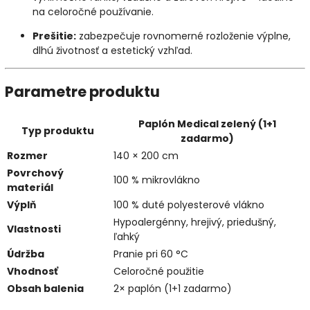
na celoročné používanie.
Prešitie:
zabezpečuje rovnomerné rozloženie výplne,
dlhú životnosť a estetický vzhľad.
Parametre produktu
Paplón Medical zelený (1+1
Typ produktu
zadarmo)
Rozmer
140 × 200 cm
Povrchový
100 % mikrovlákno
materiál
Výplň
100 % duté polyesterové vlákno
Hypoalergénny, hrejivý, priedušný,
Vlastnosti
ľahký
Údržba
Pranie pri 60 °C
Vhodnosť
Celoročné použitie
Obsah balenia
2× paplón (1+1 zadarmo)