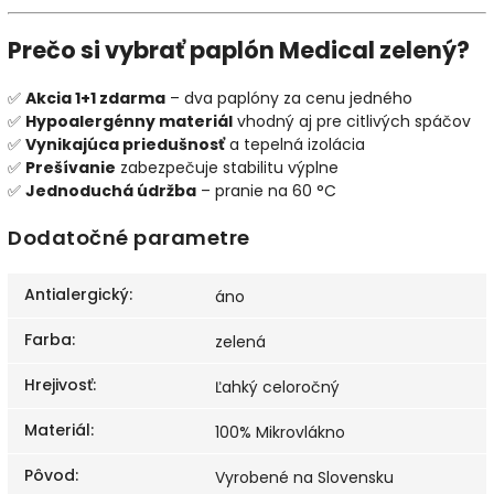
Prečo si vybrať paplón Medical zelený?
✅
Akcia 1+1 zdarma
– dva paplóny za cenu jedného
✅
Hypoalergénny materiál
vhodný aj pre citlivých spáčov
✅
Vynikajúca priedušnosť
a tepelná izolácia
✅
Prešívanie
zabezpečuje stabilitu výplne
✅
Jednoduchá údržba
– pranie na 60 °C
Dodatočné parametre
Antialergický
:
áno
Farba
:
zelená
Hrejivosť
:
Ľahký celoročný
Materiál
:
100% Mikrovlákno
Pôvod
:
Vyrobené na Slovensku