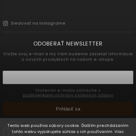
Sledovať na Instagrame
ODOBERAŤ NEWSLETTER
Vložte svoj e-mail a my Vám budeme zasielať informácie
o nových produktoch na našom e-shope.
Vložením e-mailu súhlasíte s
podmienkami ochrany osobných údajov
Prihlásiť sa
Tento web používa súbory cookie. Ďalším prechádzaním
tohto webu vyjadrujete súhlas s ich používaním. Viac
Copyright 2026
INTERMEDIC SK
. Všetky práva vyhradené.