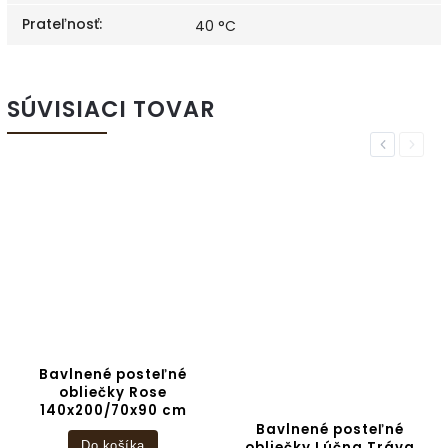
Prateľnosť
:
40 °C
SÚVISIACI TOVAR
Previous
Next
Bavlnené posteľné
obliečky Rose
140x200/70x90 cm
Bavlnené posteľné
obliečky Lúčna Tráva
Do košíka