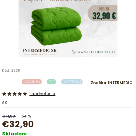
Kód:
25351
NOVINKA
TIP
VÝPREDAJ
Značka:
INTERMEDIC
1 hodnotenie
SK
€71,80
–54 %
€32,90
Skladom