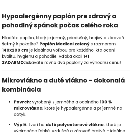
Hypoalergénny paplón pre zdravý a
pohodlný spánok počas celého roka
Hľadáte paplón, ktorý je jemný, priedušný, hrejivý a zároveň
šetrný k pokožke?
Paplón Medical zelený
s rozmerom
140x200 cm
je ideálnou voľbou pre každého, kto ocení
kvalitu, hygienu a pohodlie. Vďaka akcii
1+1
ZADARMO
získavate rovno dva paplóny za výhodnú cenu!
Mikrovlákno a duté vlákno – dokonalá
kombinácia
Povrch:
vyrobený z jemného a odolného
100 %
mikrovlákna
, ktoré je hypoalergénne a príjemné na
dotyk.
Výplň:
tvorí ho
duté polyesterové vlákno
, ktoré je
výnimočne ľahké, vzdušné a zároveň hrejivé – ideálne