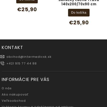
140x200/70x90 cm
€25,90
Do košíka
€25,90
KONTAKT
obchod
@
intermedicsk.sk
+421 915 77 44 88
INFORMÁCIE PRE VÁS
O nás
Ako nakupovať
Veľkoobchod
Vrátenie tovaru a odstúpenie od zmluvy