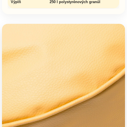
Výplň
250 l polystyrénových granúl