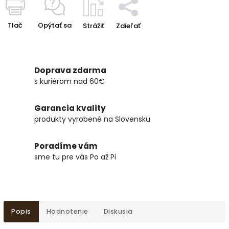
Tlač
Opýtať sa
Strážiť
Zdieľať
Doprava zdarma
s kuriérom nad 60€
Garancia kvality
produkty vyrobené na Slovensku
Poradíme vám
sme tu pre vás Po až Pi
Popis
Hodnotenie
Diskusia