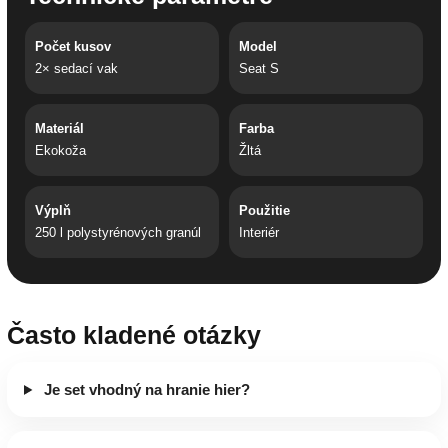
Počet kusov
Model
2× sedací vak
Seat S
Materiál
Farba
Ekokoža
Žltá
Výplň
Použitie
250 l polystyrénových granúl
Interiér
Často kladené otázky
Je set vhodný na hranie hier?