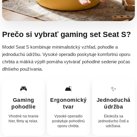
Prečo si vybrať gaming set Seat S?
Model Seat S kombinuje minimalistický vzhľad, pohodlie a
jednoduchú údržbu. Vysoké operadlo poskytuje komfortnú oporu
chrbta a mäkká výplň pomáha vytvárať pohodlné sedenie počas
dlhšieho používania.
🎮
🛋️
✨
Gaming
Ergonomický
Jednoduchá
pohodlie
tvar
údržba
Vhodné na hranie
Vysoké operadlo
Ekokoža sa
hier, filmy aj relax.
poskytuje pohodlnú
jednoducho čistí a
oporu chrbta.
udržiava.