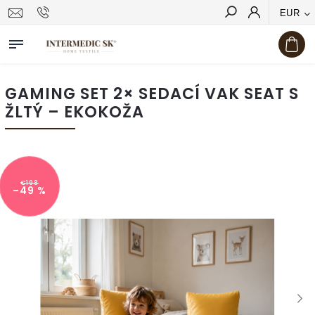
EUR
Hľadať
GAMING SET 2× SEDACÍ VAK SEAT S
ŽLTÝ – EKOKOŽA
€198
–49 %