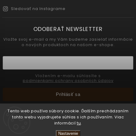
Sledovať na Instagrame
ODOBERAŤ NEWSLETTER
Vložte svoj e-mail a my Vám budeme zasielať informácie
o nových produktoch na našom e-shope.
Vložením e-mailu súhlasíte s
podmienkami ochrany osobných údajov
Prihlásiť sa
Tento web používa súbory cookie. Ďalším prechádzaním
tohto webu vyjadrujete súhlas s ich používaním. Viac
Copyright 2026
INTERMEDIC SK
. Všetky práva vyhradené.
informácií
tu
.
Upraviť nastavenie cookies
Nastavenie
Vytvořil
Shoptet