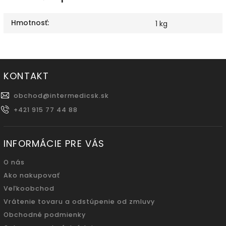
Hmotnosť
:
1 kg
KONTAKT
obchod
@
intermedicsk.sk
+421 915 77 44 88
INFORMÁCIE PRE VÁS
O nás
Ako nakupovať
Veľkoobchod
Vrátenie tovaru a odstúpenie od zmluvy
Obchodné podmienky