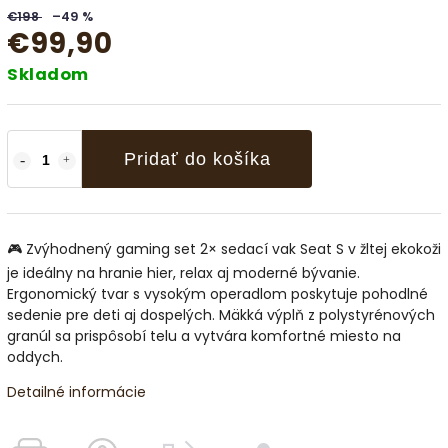
€198
–49 %
€99,90
Skladom
Pridať do košíka
🎮 Zvýhodnený gaming set 2× sedací vak Seat S v žltej ekokoži
je ideálny na hranie hier, relax aj moderné bývanie.
Ergonomický tvar s vysokým operadlom poskytuje pohodlné
sedenie pre deti aj dospelých. Mäkká výplň z polystyrénových
granúl sa prispôsobí telu a vytvára komfortné miesto na
oddych.
Detailné informácie