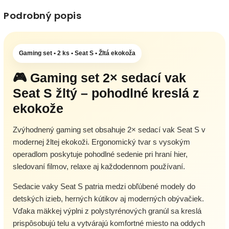
Podrobný popis
Gaming set • 2 ks • Seat S • Žltá ekokoža
🎮 Gaming set 2× sedací vak
Seat S žltý – pohodlné kreslá z
ekokože
Zvýhodnený gaming set obsahuje 2× sedací vak Seat S v
modernej žltej ekokoži. Ergonomický tvar s vysokým
operadlom poskytuje pohodlné sedenie pri hraní hier,
sledovaní filmov, relaxe aj každodennom používaní.
Sedacie vaky Seat S patria medzi obľúbené modely do
detských izieb, herných kútikov aj moderných obývačiek.
Vďaka mäkkej výplni z polystyrénových granúl sa kreslá
prispôsobujú telu a vytvárajú komfortné miesto na oddych