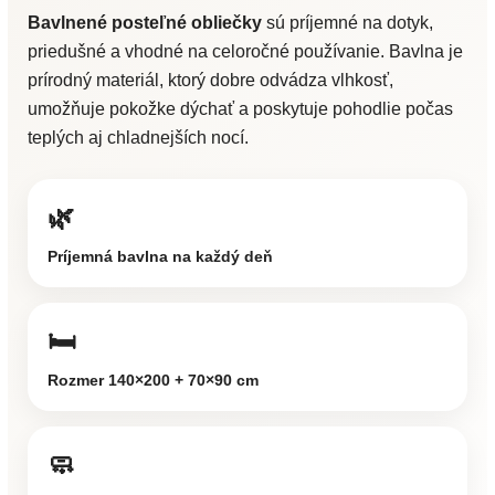
Bavlnené posteľné obliečky
sú príjemné na dotyk,
priedušné a vhodné na celoročné používanie. Bavlna je
prírodný materiál, ktorý dobre odvádza vlhkosť,
umožňuje pokožke dýchať a poskytuje pohodlie počas
teplých aj chladnejších nocí.
🌿
Príjemná bavlna na každý deň
🛏️
Rozmer 140×200 + 70×90 cm
🧼