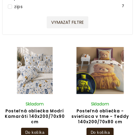
0
Prúžok
7
zips
VYMAZAŤ FILTRE
Skladom
Skladom
Posteľná obliečka Modrí
Posteľná obliečka -
Kamaráti 140x200/70x90
svietiaca v tme - Teddy
cm
140x200/70x80 cm
Do košíka
Do košíka