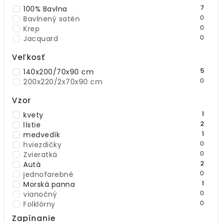
krémová
7
100% Bavlna
4
žltá
0
Bavlnený satén
7
Viacfarebné
0
Krep
0
Jacquard
Veľkosť
5
140x200/70x90 cm
0
200x220/2x70x90 cm
Vzor
1
kvety
2
lístie
1
medvedík
0
hviezdičky
0
Zvieratká
2
Autá
0
jednofarebné
1
Morská panna
0
vianočný
0
Folklórny
1
Geometrický
Zapínanie