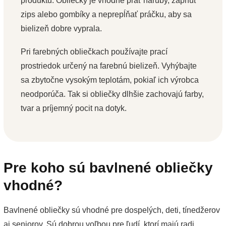
produktu. Obliečky je vhodné prať naruby, zapnúť
zips alebo gombíky a neprepĺňať práčku, aby sa
bielizeň dobre vyprala.
Pri farebných obliečkach používajte prací
prostriedok určený na farebnú bielizeň. Vyhýbajte
sa zbytočne vysokým teplotám, pokiaľ ich výrobca
neodporúča. Tak si obliečky dlhšie zachovajú farby,
tvar a príjemný pocit na dotyk.
Pre koho sú bavlnené obliečky
vhodné?
Bavlnené obliečky sú vhodné pre dospelých, deti, tínedžerov
aj seniorov. Sú dobrou voľbou pre ľudí, ktorí majú radi