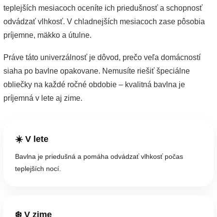
teplejších mesiacoch oceníte ich priedušnosť a schopnosť
odvádzať vlhkosť. V chladnejších mesiacoch zase pôsobia
príjemne, mäkko a útulne.
Práve táto univerzálnosť je dôvod, prečo veľa domácností
siaha po bavlne opakovane. Nemusíte riešiť špeciálne
obliečky na každé ročné obdobie – kvalitná bavlna je
príjemná v lete aj zime.
☀️ V lete
Bavlna je priedušná a pomáha odvádzať vlhkosť počas
teplejších nocí.
❄️ V zime