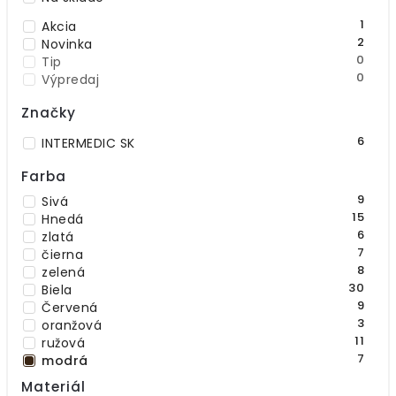
1
Akcia
2
Novinka
0
Tip
0
Výpredaj
Značky
6
INTERMEDIC SK
Farba
9
Sivá
15
Hnedá
6
zlatá
7
čierna
8
zelená
30
Biela
9
Červená
3
oranžová
11
ružová
7
modrá
15
béžová
Materiál
1