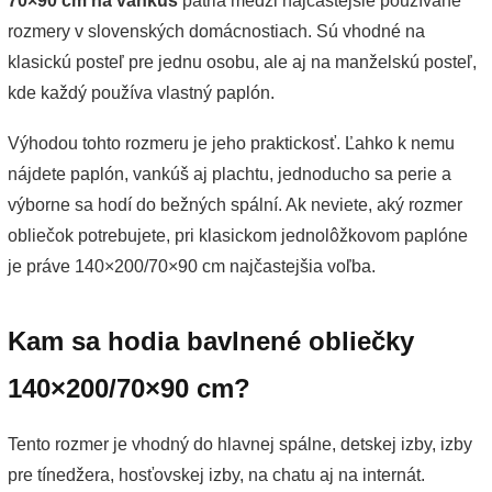
70×90 cm na vankúš
patria medzi najčastejšie používané
rozmery v slovenských domácnostiach. Sú vhodné na
klasickú posteľ pre jednu osobu, ale aj na manželskú posteľ,
kde každý používa vlastný paplón.
Výhodou tohto rozmeru je jeho praktickosť. Ľahko k nemu
nájdete paplón, vankúš aj plachtu, jednoducho sa perie a
výborne sa hodí do bežných spální. Ak neviete, aký rozmer
obliečok potrebujete, pri klasickom jednolôžkovom paplóne
je práve 140×200/70×90 cm najčastejšia voľba.
Kam sa hodia bavlnené obliečky
140×200/70×90 cm?
Tento rozmer je vhodný do hlavnej spálne, detskej izby, izby
pre tínedžera, hosťovskej izby, na chatu aj na internát.