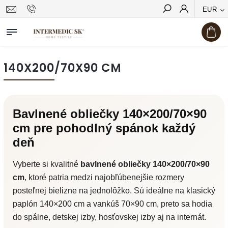
EUR
Hľadať
140X200/70X90 CM
Bavlnené obliečky 140×200/70×90
cm pre pohodlný spánok každý
deň
Vyberte si kvalitné
bavlnené obliečky 140×200/70×90
cm
, ktoré patria medzi najobľúbenejšie rozmery
posteľnej bielizne na jednolôžko. Sú ideálne na klasický
paplón 140×200 cm a vankúš 70×90 cm, preto sa hodia
do spálne, detskej izby, hosťovskej izby aj na internát.