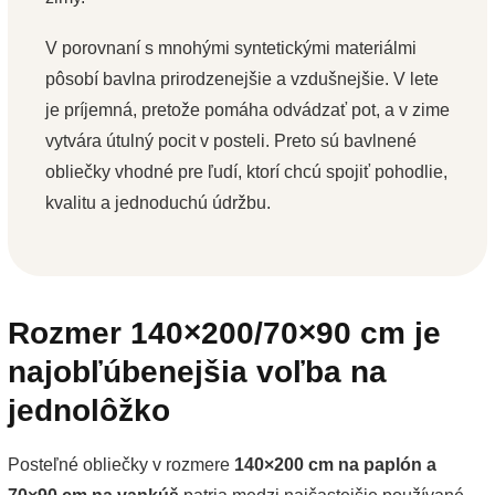
V porovnaní s mnohými syntetickými materiálmi
pôsobí bavlna prirodzenejšie a vzdušnejšie. V lete
je príjemná, pretože pomáha odvádzať pot, a v zime
vytvára útulný pocit v posteli. Preto sú bavlnené
obliečky vhodné pre ľudí, ktorí chcú spojiť pohodlie,
kvalitu a jednoduchú údržbu.
Rozmer 140×200/70×90 cm je
najobľúbenejšia voľba na
jednolôžko
Posteľné obliečky v rozmere
140×200 cm na paplón a