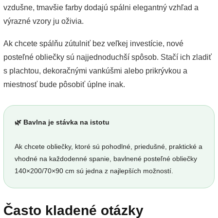
vzdušne, tmavšie farby dodajú spálni elegantný vzhľad a
výrazné vzory ju oživia.
Ak chcete spálňu zútulniť bez veľkej investície, nové
posteľné obliečky sú najjednoduchší spôsob. Stačí ich zladiť
s plachtou, dekoračnými vankúšmi alebo prikrývkou a
miestnosť bude pôsobiť úplne inak.
🌿 Bavlna je stávka na istotu
Ak chcete obliečky, ktoré sú pohodlné, priedušné, praktické a
vhodné na každodenné spanie, bavlnené posteľné obliečky
140×200/70×90 cm sú jedna z najlepších možností.
Často kladené otázky