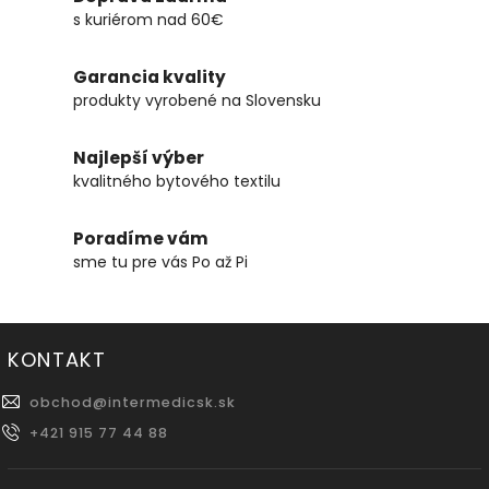
s kuriérom nad 60€
Garancia kvality
produkty vyrobené na Slovensku
Najlepší výber
kvalitného bytového textilu
Poradíme vám
sme tu pre vás Po až Pi
KONTAKT
obchod
@
intermedicsk.sk
+421 915 77 44 88