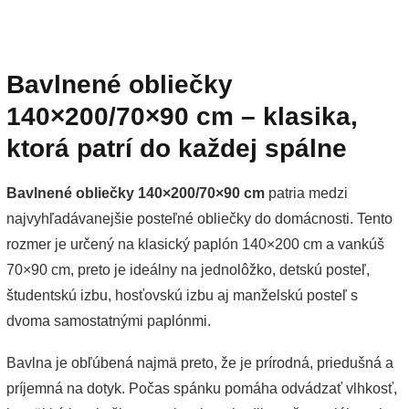
Bavlnené obliečky
140×200/70×90 cm – klasika,
ktorá patrí do každej spálne
Bavlnené obliečky 140×200/70×90 cm
patria medzi
najvyhľadávanejšie posteľné obliečky do domácnosti. Tento
rozmer je určený na klasický paplón 140×200 cm a vankúš
70×90 cm, preto je ideálny na jednolôžko, detskú posteľ,
študentskú izbu, hosťovskú izbu aj manželskú posteľ s
dvoma samostatnými paplónmi.
Bavlna je obľúbená najmä preto, že je prírodná, priedušná a
príjemná na dotyk. Počas spánku pomáha odvádzať vlhkosť,