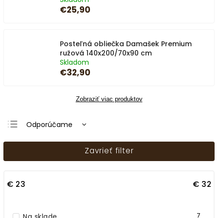
€25,90
Posteľná obliečka Damašek Premium
ružová 140x200/70x90 cm
Skladom
€32,90
Zobraziť viac produktov
Odporúčame
Najlacnejšie
Zavrieť filter
Najdrahšie
Najpredávanejšie
€
23
€
32
Abecedne
7
Na sklade