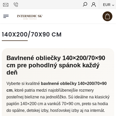
EUR
Hľadať
140X200/70X90 CM
Bavlnené obliečky 140×200/70×90
cm pre pohodlný spánok každý
deň
Vyberte si kvalitné
bavlnené obliečky 140×200/70×90
cm
, ktoré patria medzi najobľúbenejšie rozmery
posteľnej bielizne na jednolôžko. Sú ideálne na klasický
paplón 140×200 cm a vankúš 70×90 cm, preto sa hodia
do spálne, detskej izby, hosťovskej izby aj na internát.