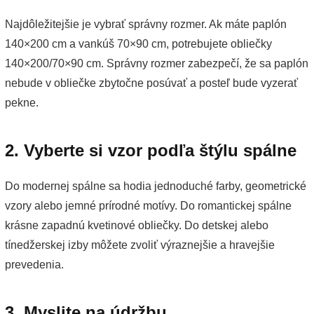
Najdôležitejšie je vybrať správny rozmer. Ak máte paplón
140×200 cm a vankúš 70×90 cm, potrebujete obliečky
140×200/70×90 cm. Správny rozmer zabezpečí, že sa paplón
nebude v obliečke zbytočne posúvať a posteľ bude vyzerať
pekne.
2. Vyberte si vzor podľa štýlu spálne
Do modernej spálne sa hodia jednoduché farby, geometrické
vzory alebo jemné prírodné motívy. Do romantickej spálne
krásne zapadnú kvetinové obliečky. Do detskej alebo
tínedžerskej izby môžete zvoliť výraznejšie a hravejšie
prevedenia.
3. Myslite na údržbu