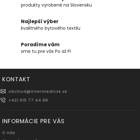
produkty vyrobené na Slovensku
Najlepší výber
kvalitného bytového textilu
Poradíme vám
sme tu pre vás Po až Pi
KONTAKT
obchod
@
intermedicsk.sk
+421 915 77 44 88
INFORMÁCIE PRE VÁS
O nás