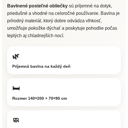
Bavlnené posteľné obliečky
sú príjemné na dotyk,
priedušné a vhodné na celoročné používanie. Bavlna je
prírodný materiál, ktorý dobre odvádza vlhkosť,
umožňuje pokožke dýchať a poskytuje pohodlie počas
teplých aj chladnejších nocí.
🌿
Príjemná bavlna na každý deň
🛏️
Rozmer 140×200 + 70×90 cm
🧼