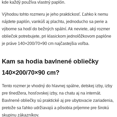
kde každý používa vlastný paplón.
Výhodou tohto rozmeru je jeho praktickosť. Ľahko k nemu
nájdete paplón, vankúš aj plachtu, jednoducho sa perie a
výborne sa hodí do bežných spální. Ak neviete, aký rozmer
obliečok potrebujete, pri klasickom jednolôžkovom paplóne
je práve 140×200/70×90 cm najčastejšia voľba.
Kam sa hodia bavlnené obliečky
140×200/70×90 cm?
Tento rozmer je vhodný do hlavnej spálne, detskej izby, izby
pre tínedžera, hosťovskej izby, na chatu aj na internát.
Bavlnené obliečky sú praktické aj pre ubytovacie zariadenia,
pretože sa ľahko udržiavajú a pôsobia príjemne pre širokú
skupinu zákazníkov.