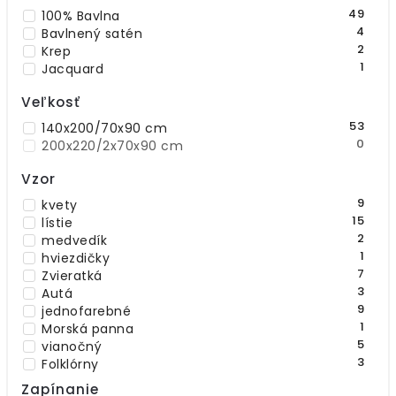
krémová
49
100% Bavlna
4
žltá
4
Bavlnený satén
7
Viacfarebné
2
Krep
1
Jacquard
Veľkosť
53
140x200/70x90 cm
0
200x220/2x70x90 cm
Vzor
9
kvety
15
lístie
2
medvedík
1
hviezdičky
7
Zvieratká
3
Autá
9
jednofarebné
1
Morská panna
5
vianočný
3
Folklórny
2
Geometrický
Zapínanie