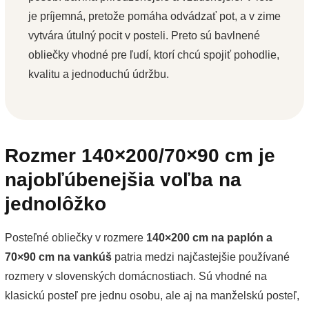
je príjemná, pretože pomáha odvádzať pot, a v zime
vytvára útulný pocit v posteli. Preto sú bavlnené
obliečky vhodné pre ľudí, ktorí chcú spojiť pohodlie,
kvalitu a jednoduchú údržbu.
Rozmer 140×200/70×90 cm je
najobľúbenejšia voľba na
jednolôžko
Posteľné obliečky v rozmere
140×200 cm na paplón a
70×90 cm na vankúš
patria medzi najčastejšie používané
rozmery v slovenských domácnostiach. Sú vhodné na
klasickú posteľ pre jednu osobu, ale aj na manželskú posteľ,