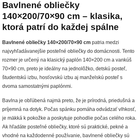
Bavlnené obliečky
140×200/70×90 cm – klasika,
ktorá patrí do každej spálne
Bavlnené obliečky 140×200/70×90 cm
patria medzi
najvyhľadávanejšie posteľné obliečky do domácnosti. Tento
rozmer je určený na klasický paplón 140×200 cm a vankúš
70×90 cm, preto je ideálny na jednolôžko, detskú posteľ,
študentskú izbu, hosťovskú izbu aj manželskú posteľ s
dvoma samostatnými paplónmi.
Bavlna je obľúbená najmä preto, že je prírodná, priedušná a
príjemná na dotyk. Počas spánku pomáha odvádzať vlhkosť,
je mäkká k pokožke a poskytuje pohodlie počas celého roka.
Ak hľadáte posteľné obliečky, ktoré sú praktické, pekné a
vhodné na každodenné používanie, bavlnené obliečky sú