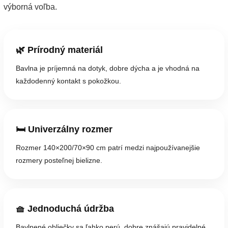
výborná voľba.
🌿 Prírodný materiál
Bavlna je príjemná na dotyk, dobre dýcha a je vhodná na
každodenný kontakt s pokožkou.
🛏️ Univerzálny rozmer
Rozmer 140×200/70×90 cm patrí medzi najpoužívanejšie
rozmery posteľnej bielizne.
🧺 Jednoduchá údržba
Bavlnené obliečky sa ľahko perú, dobre znášajú pravidelné