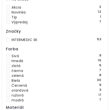
2
Akcia
12
Novinka
1
Tip
7
Výpredaj
Značky
53
INTERMEDIC SK
Farba
9
Sivá
15
Hnedá
6
zlatá
7
čierna
8
zelená
30
Biela
9
Červená
3
oranžová
11
ružová
7
modrá
15
béžová
Materiál
1