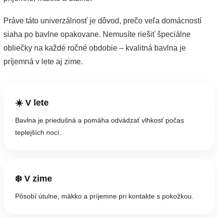
Práve táto univerzálnosť je dôvod, prečo veľa domácností
siaha po bavlne opakovane. Nemusíte riešiť špeciálne
obliečky na každé ročné obdobie – kvalitná bavlna je
príjemná v lete aj zime.
☀️ V lete
Bavlna je priedušná a pomáha odvádzať vlhkosť počas
teplejších nocí.
❄️ V zime
Pôsobí útulne, mäkko a príjemne pri kontakte s pokožkou.