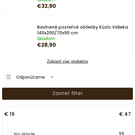
€32,90
Bavlnené posteľné obliečky Kúzlo Vidieka
140x200/70x90 cm
Skladom
€28,90
Zobraziť viac produktov
Odporúčame
Najlacnejšie
Zavrieť filter
Najdrahšie
Najpredávanejšie
€
19
€
47
Abecedne
55
Na sklade