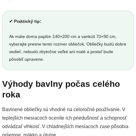
✔ Praktický tip:
Ak máte doma paplón 140×200 cm a vankúš 70×90 cm,
vyberajte presne tento rozmer obliečok. Obliečky budú dobre
sedieť, nebudú zbytočne veľké ani malé a posteľ bude
pôsobiť upravene.
Výhody bavlny počas celého
roka
Bavlnené obliečky sú vhodné na celoročné používanie. V
teplejších mesiacoch oceníte ich priedušnosť a schopnosť
odvádzať vlhkosť. V chladnejších mesiacoch zase pôsobia
príjemne, mäkko a útulne.