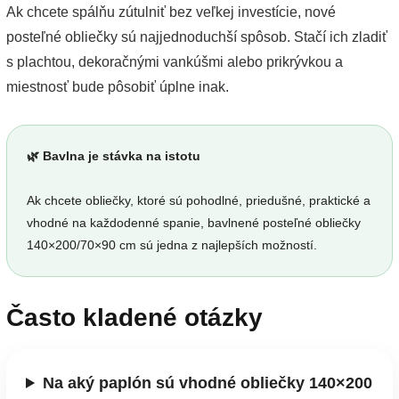
Ak chcete spálňu zútulniť bez veľkej investície, nové
posteľné obliečky sú najjednoduchší spôsob. Stačí ich zladiť
s plachtou, dekoračnými vankúšmi alebo prikrývkou a
miestnosť bude pôsobiť úplne inak.
🌿 Bavlna je stávka na istotu
Ak chcete obliečky, ktoré sú pohodlné, priedušné, praktické a
vhodné na každodenné spanie, bavlnené posteľné obliečky
140×200/70×90 cm sú jedna z najlepších možností.
Často kladené otázky
Na aký paplón sú vhodné obliečky 140×200