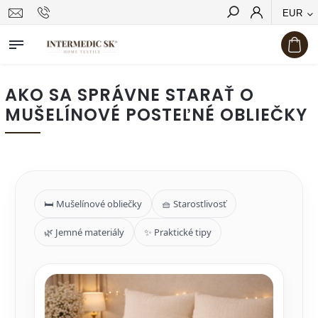
EUR
Hľadať
AKO SA SPRÁVNE STARAŤ O
MUŠELÍNOVÉ POSTEĽNÉ OBLIEČKY
🛏️ Mušelínové obliečky
🧺 Starostlivosť
🌿 Jemné materiály
✨ Praktické tipy