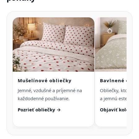
Mušelínové obliečky
Bavlnené obli
Jemné, vzdušné a príjemné na
Obliečky, ktoré sp
každodenné používanie.
a jemnú estetiku s
Pozrieť obliečky →
Objaviť kolekci