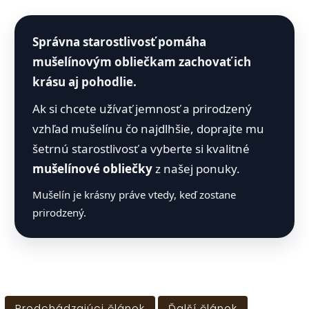
Správna starostlivosť pomáha
mušelínovým obliečkam zachovať ich
krásu aj pohodlie.
Ak si chcete užívať jemnosť a prirodzený
vzhľad mušelínu čo najdlhšie, doprajte mu
šetrnú starostlivosť a vyberte si kvalitné
mušelínové obliečky
z našej ponuky.
Mušelín je krásny práve vtedy, keď zostane
prirodzený.
Predchádzajúci článok
Ďalší článok