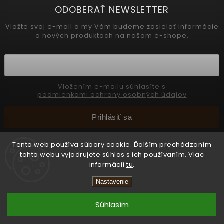
ODOBERAŤ NEWSLETTER
Vložte svoj e-mail a my Vám budeme zasielať informácie
o nových produktoch na našom e-shope.
Vložením e-mailu súhlasíte s
podmienkami ochrany osobných údajov
Prihlásiť sa
Tento web používa súbory cookie. Ďalším prechádzaním
tohto webu vyjadrujete súhlas s ich používaním. Viac
Copyright 2026
INTERMEDIC SK
. Všetky práva vyhradené.
informácií
tu
.
📢 Celozávodná dovolenka 31.7. – 8. 8. 2026.
Upraviť nastavenie cookies
Objednávky prijímame bez obmedzení, všetky
Nastavenie
Vytvořil
Shoptet
zásielky budú odoslané od 10. 8. 2026. Ďakujeme
za pochopenie.
Súhlasím