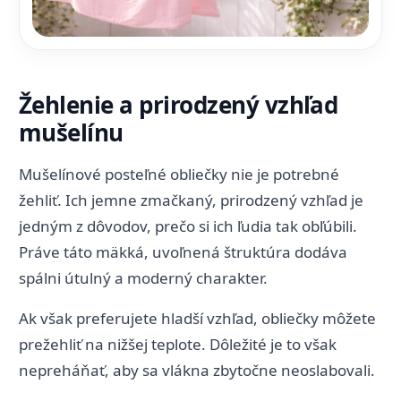
Žehlenie a prirodzený vzhľad
mušelínu
Mušelínové posteľné obliečky nie je potrebné
žehliť. Ich jemne zmačkaný, prirodzený vzhľad je
jedným z dôvodov, prečo si ich ľudia tak obľúbili.
Práve táto mäkká, uvoľnená štruktúra dodáva
spálni útulný a moderný charakter.
Ak však preferujete hladší vzhľad, obliečky môžete
prežehliť na nižšej teplote. Dôležité je to však
nepreháňať, aby sa vlákna zbytočne neoslabovali.