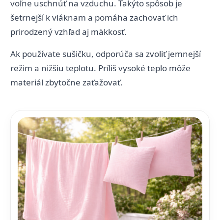
voľne uschnúť na vzduchu. Takýto spôsob je
šetrnejší k vláknam a pomáha zachovať ich
prirodzený vzhľad aj mäkkosť.
Ak používate sušičku, odporúča sa zvoliť jemnejší
režim a nižšiu teplotu. Príliš vysoké teplo môže
materiál zbytočne zaťažovať.