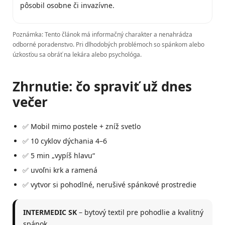
pôsobil osobne či invazívne.
Poznámka: Tento článok má informačný charakter a nenahrádza
odborné poradenstvo. Pri dlhodobých problémoch so spánkom alebo
úzkosťou sa obráť na lekára alebo psychológa.
Zhrnutie: čo spraviť už dnes
večer
✅ Mobil mimo postele + zníž svetlo
✅ 10 cyklov dýchania 4–6
✅ 5 min „vypíš hlavu“
✅ uvoľni krk a ramená
✅ vytvor si pohodlné, nerušivé spánkové prostredie
INTERMEDIC SK
– bytový textil pre pohodlie a kvalitný
spánok.