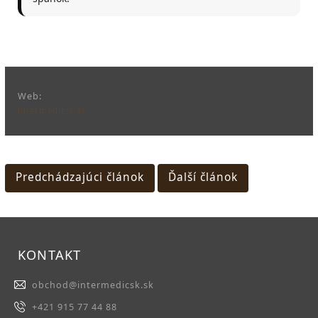
Web:
intermedicsk.sk
Predchádzajúci článok
Ďalší článok
KONTAKT
obchod
@
intermedicsk.sk
+421 915 77 44 88