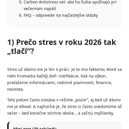
Carbon Antistress set: ako ho ľudia využívajú pri
večernom napätí
FAQ – odpovede na najčastejšie otázky
1) Prečo stres v roku 2026 tak
„tlačí“?
Stres už dávno nie je len o práci. Je to mix faktorov, ktoré sa
nám hromadia každý deň: notifikácie, tlak na výkon,
preťaženie informáciami, rodinné povinnosti, financie,
neistota.
Telo potom často zostáva v režime „pozor“, aj keď už dávno
nie je dôvod. A najhoršie je, že stres si často uvedomíme až
večer – keď konečne stíchne okolie… a začnú myšlienky.
Mini-test (30 sekúnd):