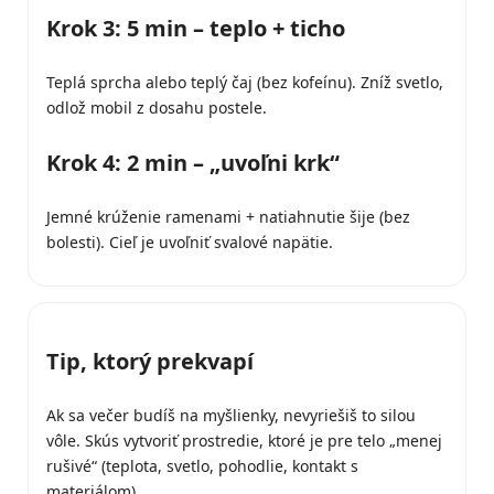
Krok 3: 5 min – teplo + ticho
Teplá sprcha alebo teplý čaj (bez kofeínu). Zníž svetlo,
odlož mobil z dosahu postele.
Krok 4: 2 min – „uvoľni krk“
Jemné krúženie ramenami + natiahnutie šije (bez
bolesti). Cieľ je uvoľniť svalové napätie.
Tip, ktorý prekvapí
Ak sa večer budíš na myšlienky, nevyriešiš to silou
vôle. Skús vytvoriť prostredie, ktoré je pre telo „menej
rušivé“ (teplota, svetlo, pohodlie, kontakt s
materiálom).