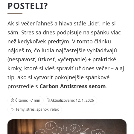
POSTELI?
Ak si večer ľahneš a hlava stále „ide“, nie si
sám. Stres sa dnes podpisuje na spánku viac
než kedykoľvek predtým. V tomto článku
nájdeš to, čo ľudia najčastejšie vyhľadávajú
(nespavosť, úzkosť, vyčerpanie) + praktické
kroky, ktoré si vieš spraviť už dnes večer – a aj
tip, ako si vytvoriť pokojnejšie spánkové
prostredie s
Carbon Antistress setom
.
⏱️ Čítanie: ~7 min
🗓️ Aktualizované: 12. 1. 2026
🏷️ Témy: stres, spánok, relax