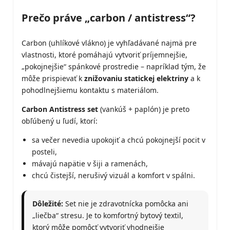
Prečo práve „carbon / antistress“?
Carbon (uhlíkové vlákno) je vyhľadávané najmä pre
vlastnosti, ktoré pomáhajú vytvoriť príjemnejšie,
„pokojnejšie“ spánkové prostredie – napríklad tým, že
môže prispievať k
znižovaniu statickej elektriny
a k
pohodlnejšiemu kontaktu s materiálom.
Carbon Antistress set
(vankúš + paplón) je preto
obľúbený u ľudí, ktorí:
sa večer nevedia upokojiť a chcú pokojnejší pocit v
posteli,
mávajú napätie v šiji a ramenách,
chcú čistejší, nerušivý vizuál a komfort v spálni.
Dôležité:
Set nie je zdravotnícka pomôcka ani
„liečba“ stresu. Je to komfortný bytový textil,
ktorý môže pomôcť vytvoriť vhodnejšie