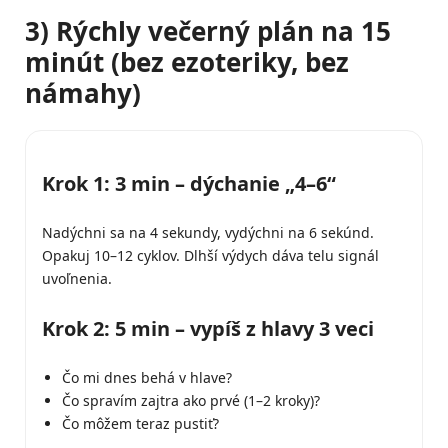
3) Rýchly večerný plán na 15
minút (bez ezoteriky, bez
námahy)
Krok 1: 3 min – dýchanie „4–6“
Nadýchni sa na 4 sekundy, vydýchni na 6 sekúnd.
Opakuj 10–12 cyklov. Dlhší výdych dáva telu signál
uvoľnenia.
Krok 2: 5 min – vypíš z hlavy 3 veci
Čo mi dnes behá v hlave?
Čo spravím zajtra ako prvé (1–2 kroky)?
Čo môžem teraz pustiť?