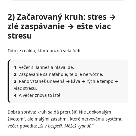
2) Začarovaný kruh: stres →
zlé zaspávanie → ešte viac
stresu
Toto je realita, ktorú pozná veľa ľudí:
1.
Večer si ľahneš a hlava ide.
2.
Zaspávanie sa naťahuje, telo je nervózne.
3.
Ráno vstaneš unavená → káva → rýchle tempo →
viac stresu.
4.
A večer znova to isté.
Dobrá správa: kruh sa dá prerušiť. Nie „dokonalým
životom“, ale malými zásahmi, ktoré nervovému systému
večer povedia:
„Si v bezpečí. Môžeš vypnúť.“