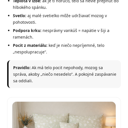
Teplota v izbe:
ak je ti horúco, telo sa nevie prepnúť do
hlbokého spánku.
Svetlo:
aj malé svetielko môže udržiavať mozog v
pohotovosti.
Podpora krku:
nesprávny vankúš = napätie v šiji a
ramenách.
Pocit z materiálu:
keď je niečo nepríjemné, telo
„nespolupracuje“.
Pravidlo:
Ak má telo pocit nepohody, mozog sa
správa, akoby „niečo nesedelo“. A pokojné zaspávanie
sa oddiali.