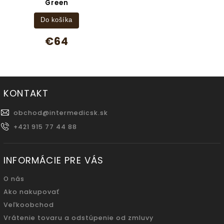
Green
Do košíka
€64
KONTAKT
obchod
@
intermedicsk.sk
+421 915 77 44 88
INFORMÁCIE PRE VÁS
O nás
Ako nakupovať
Veľkoobchod
Vrátenie tovaru a odstúpenie od zmluvy