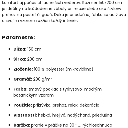
komfort aj počas chladnejších večerov. Rozmer 150x200 cm
je ideálny na každodenné zábaly pri relaxe alebo ako štýlový
prehoz na posteľ či gauč. Deka je priedušná, ľahko sa udržiava
a svojím vzorom rozžiari každý interiér.
Parametre:
Dĺžka:
150 cm
Šírka:
200 cm
Zloženie:
100 % polyester (mikrovlákno)
Gramáž:
200 g/m²
Farba:
tmavý podklad s tyrkysovo-modrým
botanickým vzorom
Použitie:
prikrývka, prehoz, relax, dekorácia
Vlastnosti:
hebká, hrejivá, nadýchaná, priedušná
Údržba:
pranie v práčke na 30 °C, rýchloschnúca