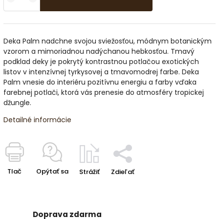
Deka Palm nadchne svojou sviežosťou, módnym botanickým
vzorom a mimoriadnou nadýchanou hebkosťou. Tmavý
podklad deky je pokrytý kontrastnou potlačou exotických
listov v intenzívnej tyrkysovej a tmavomodrej farbe. Deka
Palm vnesie do interiéru pozitívnu energiu a farby vďaka
farebnej potlači, ktorá vás prenesie do atmosféry tropickej
džungle.
Detailné informácie
Tlač
Opýtať sa
Strážiť
Zdieľať
Doprava zdarma