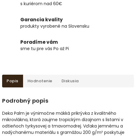
s kuriérom nad 60€
Garancia kvality
produkty vyrobené na Slovensku
Poradíme vám
sme tu pre vás Po až Pi
Popis
Hodnotenie
Diskusia
Podrobný popis
Deka Palm je výnimočne mäkká prikrývka z kvalitného
mikrovlákna, ktorá zaujme tropickým dizajnom s listami v
odtieňoch tyrkysovej a tmavomodrej. Vďaka jemnému a
nadýchanému materiálu s gramážou 200 g/m² poskytuje