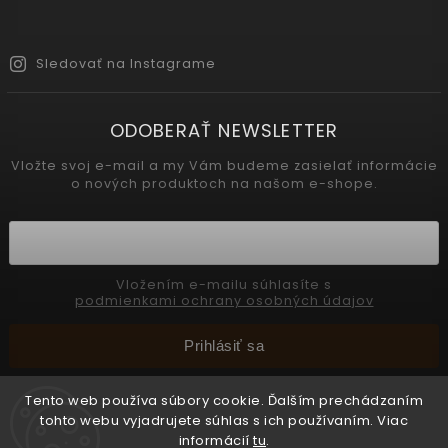
Sledovať na Instagrame
ODOBERAŤ NEWSLETTER
Vložte svoj e-mail a my Vám budeme zasielať informácie
o nových produktoch na našom e-shope.
Vložením e-mailu súhlasíte s
podmienkami ochrany osobných údajov
Prihlásiť sa
Tento web používa súbory cookie. Ďalším prechádzaním
tohto webu vyjadrujete súhlas s ich používaním. Viac
Copyright 2026
INTERMEDIC SK
. Všetky práva vyhradené.
informácií
tu
.