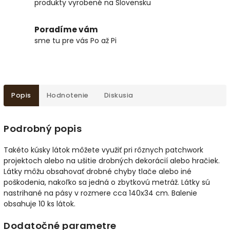
produkty vyrobené na Slovensku
Poradíme vám
sme tu pre vás Po až Pi
Popis
Hodnotenie
Diskusia
Podrobný popis
Takéto kúsky látok môžete využiť pri rôznych patchwork
projektoch alebo na ušitie drobných dekorácií alebo hračiek.
Látky môžu obsahovať drobné chyby tlače alebo iné
poškodenia, nakoľko sa jedná o zbytkovú metráž. Látky sú
nastrihané na pásy v rozmere cca 140x34 cm. Balenie
obsahuje 10 ks látok.
Dodatočné parametre