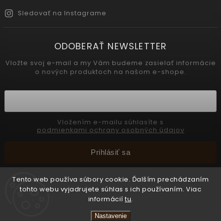
Sledovať na Instagrame
ODOBERAŤ NEWSLETTER
Vložte svoj e-mail a my Vám budeme zasielať informácie
o nových produktoch na našom e-shope.
Vložením e-mailu súhlasíte s
podmienkami ochrany osobných údajov
Prihlásiť sa
Tento web používa súbory cookie. Ďalším prechádzaním
tohto webu vyjadrujete súhlas s ich používaním. Viac
Copyright 2026
INTERMEDIC SK
. Všetky práva vyhradené.
informácií
tu
.
Upraviť nastavenie cookies
Nastavenie
Vytvořil
Shoptet