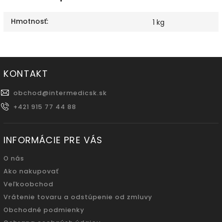
Hmotnosť
:
1 kg
KONTAKT
obchod
@
intermedicsk.sk
+421 915 77 44 88
INFORMÁCIE PRE VÁS
O nás
Ako nakupovať
Veľkoobchod
Vrátenie tovaru a odstúpenie od zmluvy
Obchodné podmienky