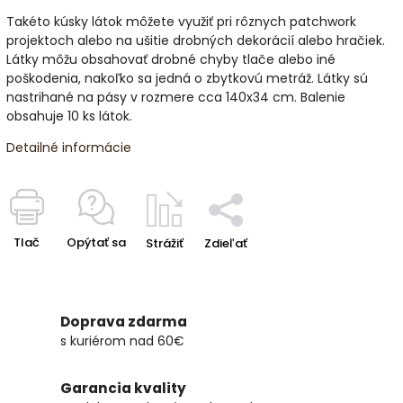
Takéto kúsky látok môžete využiť pri rôznych patchwork
projektoch alebo na ušitie drobných dekorácií alebo hračiek.
Látky môžu obsahovať drobné chyby tlače alebo iné
poškodenia, nakoľko sa jedná o zbytkovú metráž. Látky sú
nastrihané na pásy v rozmere cca 140x34 cm. Balenie
obsahuje 10 ks látok.
Detailné informácie
Tlač
Opýtať sa
Strážiť
Zdieľať
Doprava zdarma
s kuriérom nad 60€
Garancia kvality