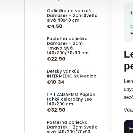
Obliečka na vankúš
☀
Damašek - 2cm Svetlo
sivá 40x40 cm
€4,50

h
Posteľná obliečka
Damašek - 2cm
Tmavo Sivá
L
140x200/70x90 cm
€22,90
p
Detský vankúš
INTERMEDIC SK Medical
€10,34
Letn
ubyt
1 + 1 ZADARMO Paplón
sezó
ľahký celoročný Leo
140x200 cm
€32,90
Vďak
Posteľná obliečka
Damašek - 2cm Svetlo
🛏
sivá 140x200/70x90