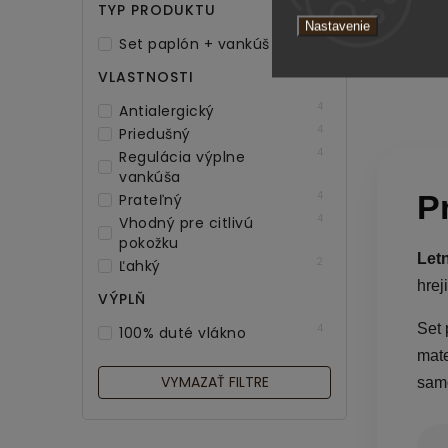
TYP PRODUKTU
Nastavenie
4
Set paplón + vankúš
VLASTNOSTI
4
Antialergický
4
Priedušný
4
Regulácia výplne
vankúša
P
4
Prateľný
4
Vhodný pre citlivú
pokožku
Let
2
Ľahký
hrej
VÝPLŇ
Set 
4
100% duté vlákno
mate
VYMAZAŤ FILTRE
samo