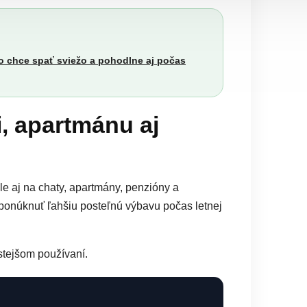
o chce spať sviežo a pohodlne aj počas
, apartmánu aj
e aj na chaty, apartmány, penzióny a
ponúknuť ľahšiu posteľnú výbavu počas letnej
stejšom používaní.