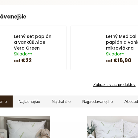
ávanejšie
Letný set paplón
Letný Medical 
a vankúš Aloe
paplón a vank
Vera Green
mikrovlákna
Skladom
Skladom
€22
€16,90
od
od
Zobraziť viac produktov
ame
Najlacnejšie
Najdrahšie
Najpredávanejšie
Abeced