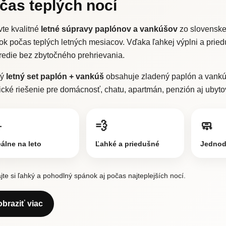
čas teplých nocí
te kvalitné
letné súpravy paplónov a vankúšov
zo slovenskej
ok počas teplých letných mesiacov. Vďaka ľahkej výplni a pri
redie bez zbytočného prehrievania.
dý
letný set paplón + vankúš
obsahuje zladený paplón a vankúš
ické riešenie pre domácnosť, chatu, apartmán, penzión aj ubyto
️
💨
🧼
eálne na leto
Ľahké a priedušné
Jednod
jte si ľahký a pohodlný spánok aj počas najteplejších nocí.
obraziť viac