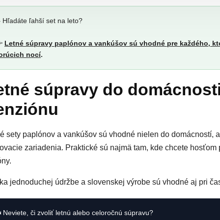
️ Hľadáte ľahší set na leto?

Letné súpravy paplónov a vankúšov sú vhodné pre každého, kt
orúcich nocí
.
etné súpravy do domácnosti
enziónu
é sety paplónov a vankúšov sú vhodné nielen do domácností, al
ovacie zariadenia. Praktické sú najmä tam, kde chcete hosťom 
ny.
a jednoduchej údržbe a slovenskej výrobe sú vhodné aj pri ča
️ Neviete, či zvoliť letnú alebo celoročnú súpravu?