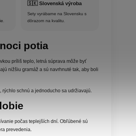
🇸🇰 Slovenská výroba
Sety vyrábame na Slovensku s
ie.
dôrazom na kvalitu.
 noci potia
kou príliš teplo, letná súprava môže byť
jú nižšiu gramáž a sú navrhnuté tak, aby boli
, rýchlo schnú a jednoducho sa udržiavajú.
dobie
vanie počas teplejších dní. Obľúbené sú
ra prevedenia.