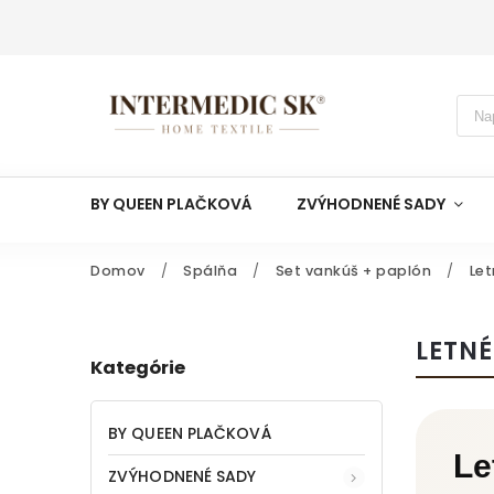
BY QUEEN PLAČKOVÁ
ZVÝHODNENÉ SADY
Domov
/
Spálňa
/
Set vankúš + paplón
/
Let
LETN
Kategórie
BY QUEEN PLAČKOVÁ
Le
ZVÝHODNENÉ SADY