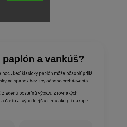
u paplón a vankúš?
 noci, keď klasický paplón môže pôsobiť príliš
enky na spánok bez zbytočného prehrievania.
ať zladenú posteľnú výbavu z rovnakých
 a často aj výhodnejšiu cenu ako pri nákupe