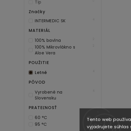
0
Tip
Značky
4
INTERMEDIC SK
MATERIÁL
2
100% bavlna
2
100% Mikrovlákno s
Aloe Vera
POUŽITIE
4
Letné
PÔVOD
4
Vyrobené na
Slovensku
PRATEĽNOSŤ
Let
4
60 °C
Tento web používa
1
95 °C
vyjadrujete súhlas 