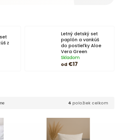
Letný detský set
set
paplón a vankúš
úš z
do postieľky Aloe
Vera Green
Skladom
€17
od
4
položiek celkom
ne