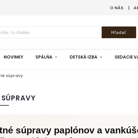
O NÁS
A
Hľadať
NOVINKY
SPÁLŇA
DETSKÁ IZBA
SEDACIE V
né súpravy
É SÚPRAVY
tné súpravy paplónov a vankúš