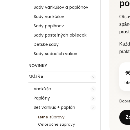
po
Sady vankúšov a paplónov
Sady vankúšov
Objav
spán
Sady paplónov
prost
Sady posteľných obliečok
Detské sady
Kaž
prakt
Sady sedacích vakov
NOVINKY
☀
SPÁLŇA
Id
Vankúše
Paplóny
Dopra
Set vankúš + paplón
Letné súpravy
Z
Celoročné súpravy