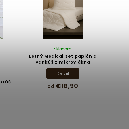
Skladom
Letný Medical set paplón a
vankúš z mikrovlákna
Detail
ankúš
€16,90
od