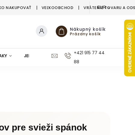
KO NAKUPOVAŤ
VEĽKOOBCHOD
VRÁTENIE TOVARU A OD
EUR
Nákupný košík
Prázdny košík
+421 915 77 44
AKY
JEDÁLEŇ
KUCHYŇA
KÚPEĽŇA
M
88
ov pre svieži spánok