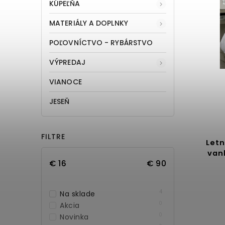
KÚPEĽŇA
MATERIÁLY A DOPLNKY
POĽOVNÍCTVO - RYBÁRSTVO
VÝPREDAJ
VIANOCE
JESEŇ
FILTRE
Letn
van
€
16
€
90
4
Na sklade
0
Akcia
0
Novinka