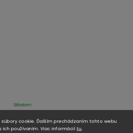
Skladom
ný Medic set paplón a
vankúš z bavlny
 súbory cookie. Ďalším prechádzaním tohto webu
s ich používaním. Viac informácií
tu
.
Detail