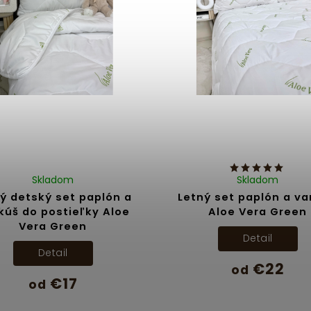
Skladom
Skladom
ý detský set paplón a
Letný set paplón a v
kúš do postieľky Aloe
Aloe Vera Green
Vera Green
Detail
Detail
€22
od
€17
od