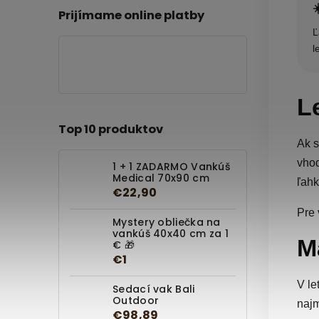
☀
Prijímame online platby
Ľ
l
Le
Top 10 produktov
Ak s
vhod
1 + 1 ZADARMO Vankúš
Medical 70x90 cm
ľahk
€22,90
Pre 
Mystery obliečka na
vankúš 40x40 cm za 1
M
€ 🎁
€1
V le
Sedací vak Bali
Outdoor
najm
€98,89