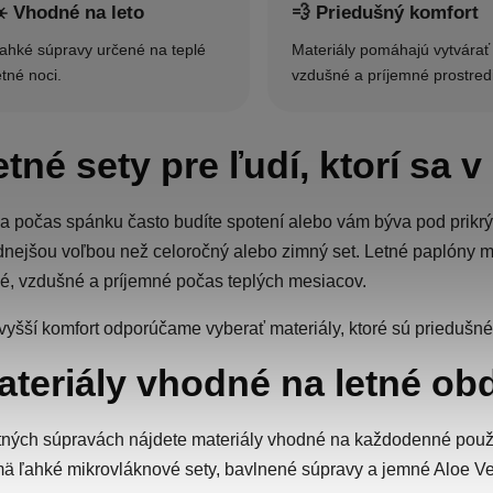
️ Vhodné na leto
💨 Priedušný komfort
ahké súpravy určené na teplé
Materiály pomáhajú vytvárať
etné noci.
vzdušné a príjemné prostred
tné sety pre ľudí, ktorí sa v
a počas spánku často budíte spotení alebo vám býva pod prikrýv
nejšou voľbou než celoročný alebo zimný set. Letné paplóny ma
é, vzdušné a príjemné počas teplých mesiacov.
vyšší komfort odporúčame vyberať materiály, ktoré sú priedušné
ateriály vhodné na letné ob
tných súpravách nájdete materiály vhodné na každodenné použí
ä ľahké mikrovláknové sety, bavlnené súpravy a jemné Aloe Ve