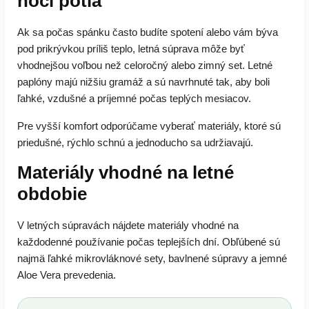
noci potia
Ak sa počas spánku často budíte spotení alebo vám býva
pod prikrývkou príliš teplo, letná súprava môže byť
vhodnejšou voľbou než celoročný alebo zimný set. Letné
paplóny majú nižšiu gramáž a sú navrhnuté tak, aby boli
ľahké, vzdušné a príjemné počas teplých mesiacov.
Pre vyšší komfort odporúčame vyberať materiály, ktoré sú
priedušné, rýchlo schnú a jednoducho sa udržiavajú.
Materiály vhodné na letné
obdobie
V letných súpravách nájdete materiály vhodné na
každodenné používanie počas teplejších dní. Obľúbené sú
najmä ľahké mikrovláknové sety, bavlnené súpravy a jemné
Aloe Vera prevedenia.