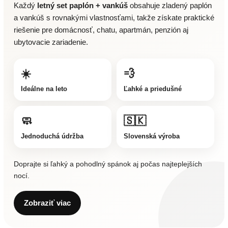
Každý
letný set paplón + vankúš
obsahuje zladený paplón
a vankúš s rovnakými vlastnosťami, takže získate praktické
riešenie pre domácnosť, chatu, apartmán, penzión aj
ubytovacie zariadenie.
☀️
💨
Ideálne na leto
Ľahké a priedušné
🧼
🇸🇰
Jednoduchá údržba
Slovenská výroba
Doprajte si ľahký a pohodlný spánok aj počas najteplejších
nocí.
Zobraziť viac