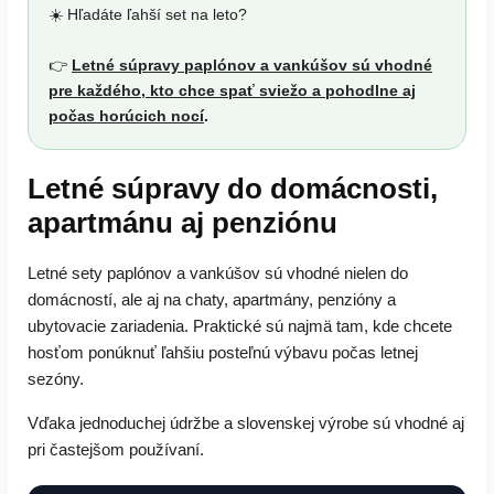
☀️ Hľadáte ľahší set na leto?
👉
Letné súpravy paplónov a vankúšov sú vhodné
pre každého, kto chce spať sviežo a pohodlne aj
počas horúcich nocí
.
Letné súpravy do domácnosti,
apartmánu aj penziónu
Letné sety paplónov a vankúšov sú vhodné nielen do
domácností, ale aj na chaty, apartmány, penzióny a
ubytovacie zariadenia. Praktické sú najmä tam, kde chcete
hosťom ponúknuť ľahšiu posteľnú výbavu počas letnej
sezóny.
Vďaka jednoduchej údržbe a slovenskej výrobe sú vhodné aj
pri častejšom používaní.