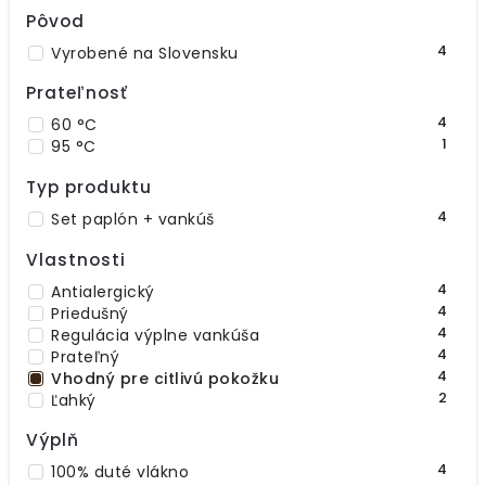
Pôvod
4
Vyrobené na Slovensku
Prateľnosť
4
60 °C
1
95 °C
Typ produktu
4
Set paplón + vankúš
Vlastnosti
4
Antialergický
4
Priedušný
4
Regulácia výplne vankúša
4
Prateľný
4
Vhodný pre citlivú pokožku
2
Ľahký
Výplň
4
100% duté vlákno