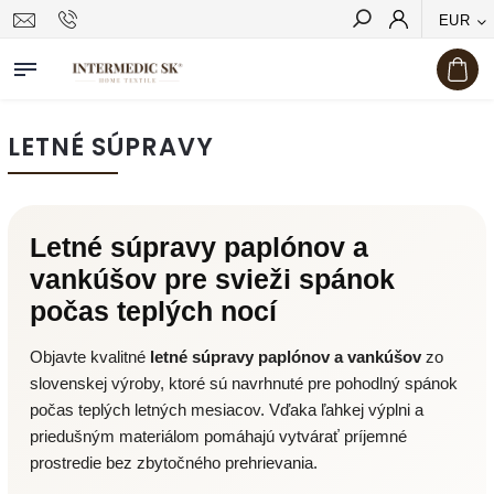
EUR
Hľadať
LETNÉ SÚPRAVY
Letné súpravy paplónov a
vankúšov pre svieži spánok
počas teplých nocí
Objavte kvalitné
letné súpravy paplónov a vankúšov
zo
slovenskej výroby, ktoré sú navrhnuté pre pohodlný spánok
počas teplých letných mesiacov. Vďaka ľahkej výplni a
priedušným materiálom pomáhajú vytvárať príjemné
prostredie bez zbytočného prehrievania.