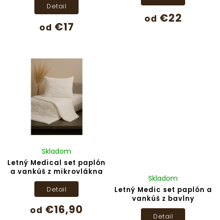
Detail
€22
od
€17
od
Skladom
Letný Medical set paplón
a vankúš z mikrovlákna
Skladom
Detail
Letný Medic set paplón a
vankúš z bavlny
€16,90
od
Detail