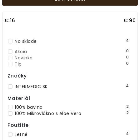
Najdrahšie
Najpredávanejšie
€
16
€
90
Abecedne
4
Na sklade
0
Akcia
0
Novinka
0
Tip
Značky
4
INTERMEDIC SK
Materiál
2
100% bavlna
2
100% Mikrovlákno s Aloe Vera
Použitie
4
Letné