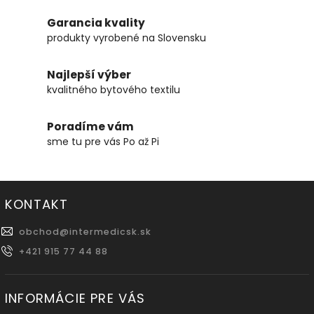
Garancia kvality
produkty vyrobené na Slovensku
Najlepší výber
kvalitného bytového textilu
Poradíme vám
sme tu pre vás Po až Pi
KONTAKT
obchod
@
intermedicsk.sk
+421 915 77 44 88
INFORMÁCIE PRE VÁS