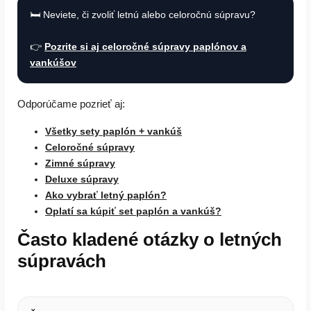
🛏️ Neviete, či zvoliť letnú alebo celoročnú súpravu?
👉
Pozrite si aj celoročné súpravy paplónov a
vankúšov
Odporúčame pozrieť aj:
Všetky sety paplón + vankúš
Celoročné súpravy
Zimné súpravy
Deluxe súpravy
Ako vybrať letný paplón?
Oplatí sa kúpiť set paplón a vankúš?
Často kladené otázky o letných
súpravách