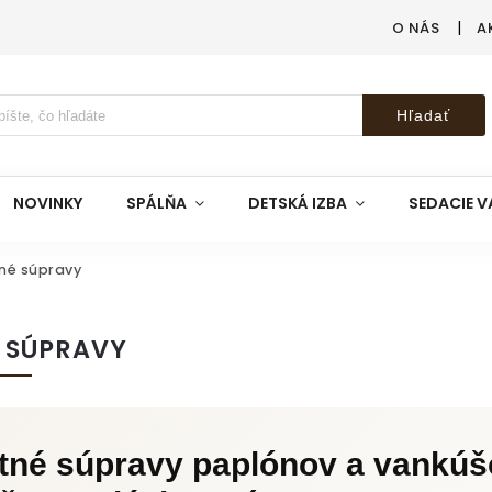
O NÁS
A
Hľadať
NOVINKY
SPÁLŇA
DETSKÁ IZBA
SEDACIE V
né súpravy
É SÚPRAVY
tné súpravy paplónov a vankúš