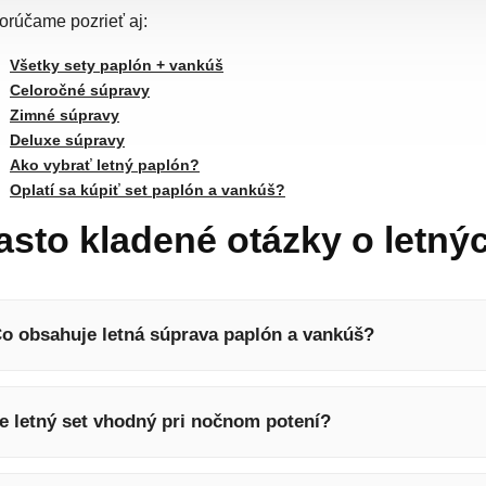
rúčame pozrieť aj:
Všetky sety paplón + vankúš
Celoročné súpravy
Zimné súpravy
Deluxe súpravy
Ako vybrať letný paplón?
Oplatí sa kúpiť set paplón a vankúš?
asto kladené otázky o letný
o obsahuje letná súprava paplón a vankúš?
e letný set vhodný pri nočnom potení?