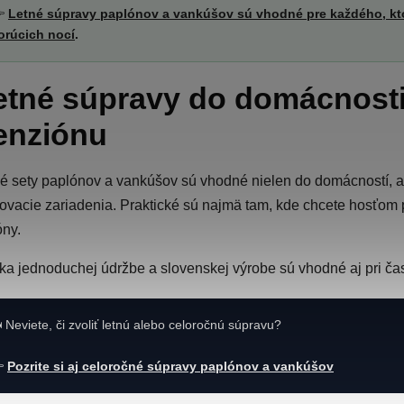

Letné súpravy paplónov a vankúšov sú vhodné pre každého, kt
orúcich nocí
.
etné súpravy do domácnosti
enziónu
é sety paplónov a vankúšov sú vhodné nielen do domácností, al
ovacie zariadenia. Praktické sú najmä tam, kde chcete hosťom 
ny.
a jednoduchej údržbe a slovenskej výrobe sú vhodné aj pri ča
️ Neviete, či zvoliť letnú alebo celoročnú súpravu?

Pozrite si aj celoročné súpravy paplónov a vankúšov