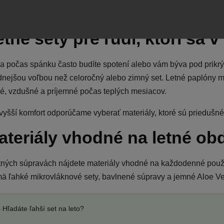
tné sety pre ľudí, ktorí sa v
a počas spánku často budíte spotení alebo vám býva pod prikrýv
nejšou voľbou než celoročný alebo zimný set. Letné paplóny ma
é, vzdušné a príjemné počas teplých mesiacov.
vyšší komfort odporúčame vyberať materiály, ktoré sú priedušné
ateriály vhodné na letné ob
tných súpravách nájdete materiály vhodné na každodenné použí
ä ľahké mikrovláknové sety, bavlnené súpravy a jemné Aloe Ve
️ Hľadáte ľahší set na leto?