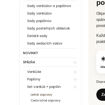
po
Sady vankúšov a paplónov
Sady vankúšov
Objav
spán
Sady paplónov
prost
Sady posteľných obliečok
Detské sady
Kaž
prakt
Sady sedacích vakov
NOVINKY
☀
SPÁLŇA
Id
Vankúše
Paplóny
Dopra
Set vankúš + paplón
Letné súpravy
Z
Celoročné súpravy