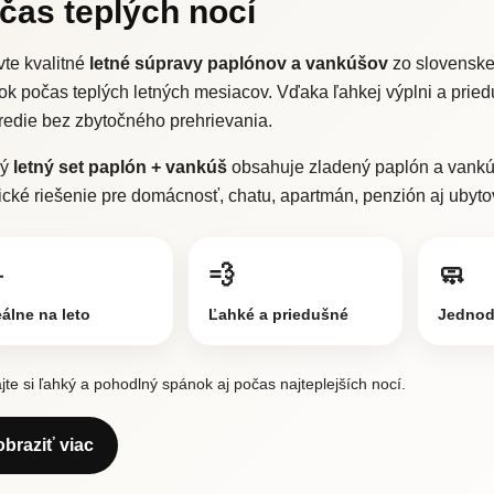
čas teplých nocí
te kvalitné
letné súpravy paplónov a vankúšov
zo slovenskej
ok počas teplých letných mesiacov. Vďaka ľahkej výplni a pri
redie bez zbytočného prehrievania.
dý
letný set paplón + vankúš
obsahuje zladený paplón a vankúš
ické riešenie pre domácnosť, chatu, apartmán, penzión aj ubyto
️
💨
🧼
eálne na leto
Ľahké a priedušné
Jednod
jte si ľahký a pohodlný spánok aj počas najteplejších nocí.
obraziť viac