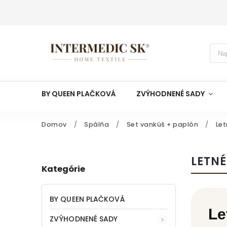
BY QUEEN PLAČKOVÁ
ZVÝHODNENÉ SADY
Domov
/
Spálňa
/
Set vankúš + paplón
/
Let
LETN
Kategórie
BY QUEEN PLAČKOVÁ
Le
ZVÝHODNENÉ SADY