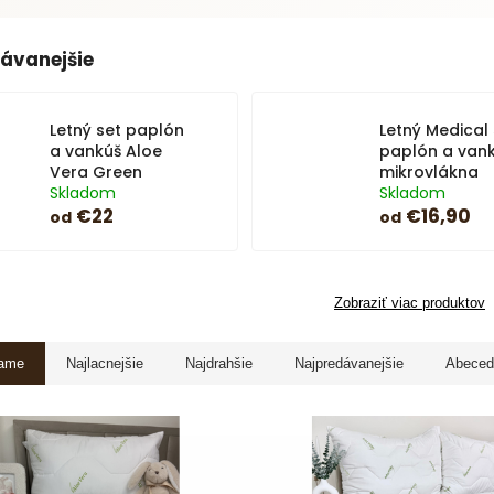
ávanejšie
Letný set paplón
Letný Medical 
a vankúš Aloe
paplón a vank
Vera Green
mikrovlákna
Skladom
Skladom
€22
€16,90
od
od
Zobraziť viac produktov
ame
Najlacnejšie
Najdrahšie
Najpredávanejšie
Abeced