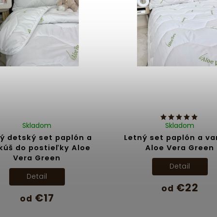
Skladom
Skladom
ý detský set paplón a
Letný set paplón a v
kúš do postieľky Aloe
Aloe Vera Green
Vera Green
Detail
Detail
€22
od
€17
od