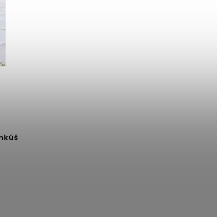
ankúš