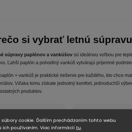
rečo si vybrať letnú súprav
né súpravy paplónov a vankúšov
sú ideálnou voľbou pre teplé
ivo. Ľahší paplón a pohodlný vankúš vytvárajú príjemné podmi
paplón + vankúš je praktické riešenie pre každého, kto chce m
riálov. Vďaka tomu získate jednotný komfort, jednoduchší výber
statných produktov.
️ Vhodné na leto
💨 Priedušný komfort
 súbory cookie. Ďalším prechádzaním tohto webu
ahké súpravy určené na teplé
Materiály pomáhajú vytvárať
s ich používaním. Viac informácií
tu
.
etné noci.
vzdušné a príjemné prostred