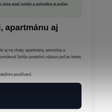
o chce spať sviežo a pohodlne aj počas
, apartmánu aj
e aj na chaty, apartmány, penzióny a
ponúknuť ľahšiu posteľnú výbavu počas letnej
stejšom používaní.