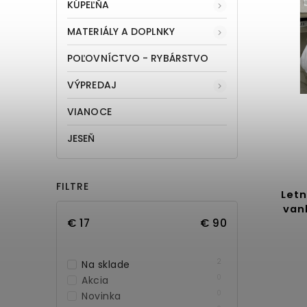
KÚPEĽŇA
MATERIÁLY A DOPLNKY
POĽOVNÍCTVO - RYBÁRSTVO
VÝPREDAJ
VIANOCE
JESEŇ
FILTRE
Letn
van
€
17
€
90
2
Na sklade
0
Akcia
0
Novinka