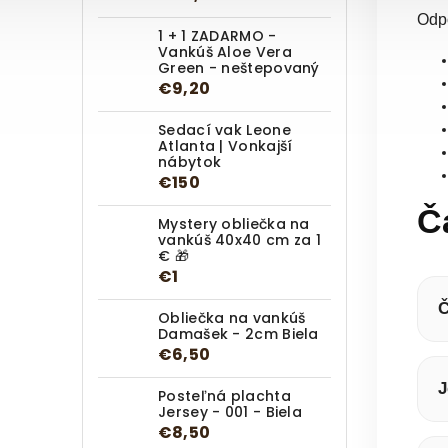
Odpo
1 + 1 ZADARMO -
Vankúš Aloe Vera
Green - neštepovaný
€9,20
Sedací vak Leone
Atlanta | Vonkajší
nábytok
€150
Č
Mystery obliečka na
vankúš 40x40 cm za 1
€ 🎁
€1
Č
Obliečka na vankúš
Damašek - 2cm Biela
€6,50
J
Posteľná plachta
Jersey - 001 - Biela
€8,50