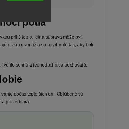
 noci potia
kou príliš teplo, letná súprava môže byť
jú nižšiu gramáž a sú navrhnuté tak, aby boli
, rýchlo schnú a jednoducho sa udržiavajú.
dobie
vanie počas teplejších dní. Obľúbené sú
ra prevedenia.