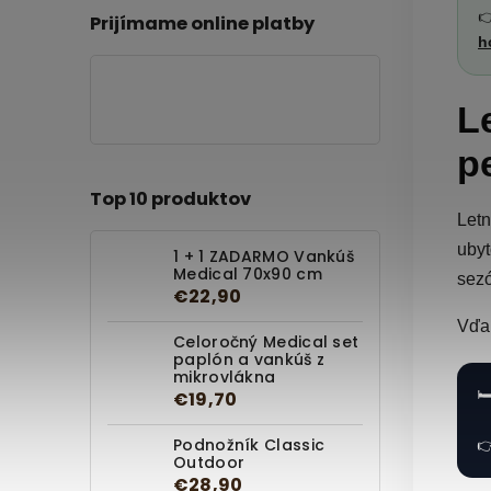

Prijímame online platby
h
L
p
Top 10 produktov
Letn
ubyt
1 + 1 ZADARMO Vankúš
Medical 70x90 cm
sezó
€22,90
Vďak
Celoročný Medical set
paplón a vankúš z
mikrovlákna
🛏
€19,70
Podnožník Classic

Outdoor
€28,90