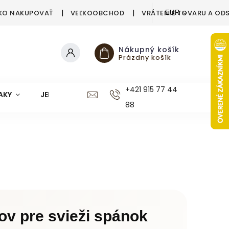
KO NAKUPOVAŤ
VEĽKOOBCHOD
VRÁTENIE TOVARU A OD
EUR
Nákupný košík
Prázdny košík
+421 915 77 44
AKY
JEDÁLEŇ
KUCHYŇA
KÚPEĽŇA
M
88
ov pre svieži spánok