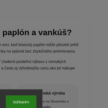
u paplón a vankúš?
 noci, keď klasický paplón môže pôsobiť príliš
enky na spánok bez zbytočného prehrievania.
ať zladenú posteľnú výbavu z rovnakých
 a často aj výhodnejšiu cenu ako pri nákupe
🇸🇰 Slovenská výroba
Sety vyrábame na Slovensku s
Súhlasím
ie.
dôrazom na kvalitu.