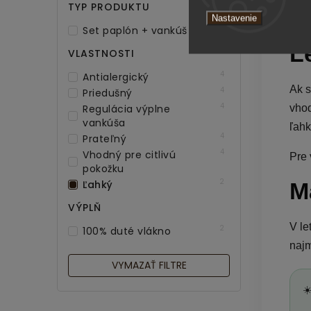
TYP PRODUKTU
Nastavenie
2
Set paplón + vankúš
Le
VLASTNOSTI
4
Antialergický
Ak s
4
Priedušný
4
vhod
Regulácia výplne
vankúša
ľahk
4
Prateľný
4
Vhodný pre citlivú
Pre 
pokožku
2
M
Ľahký
VÝPLŇ
V le
2
100% duté vlákno
najm
VYMAZAŤ FILTRE
☀