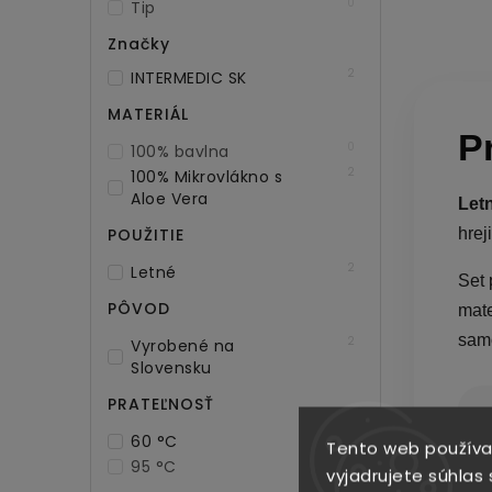
0
Tip
Značky
2
INTERMEDIC SK
MATERIÁL
P
0
100% bavlna
2
100% Mikrovlákno s
Aloe Vera
Let
hrej
POUŽITIE
2
Letné
Set 
PÔVOD
mate
samo
2
Vyrobené na
Slovensku
PRATEĽNOSŤ
☀
2
60 °C
Tento web používa
Ľ
0
95 °C
vyjadrujete súhlas 
l