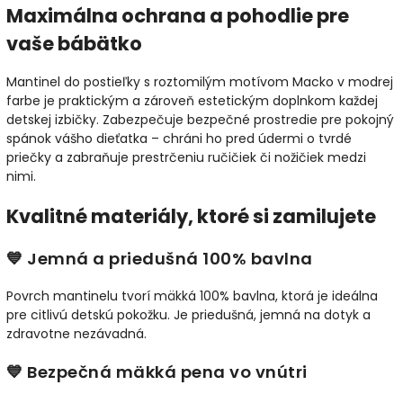
Maximálna ochrana a pohodlie pre
vaše bábätko
Mantinel do postieľky s roztomilým motívom Macko v modrej
farbe je praktickým a zároveň estetickým doplnkom každej
detskej izbičky. Zabezpečuje bezpečné prostredie pre pokojný
spánok vášho dieťatka – chráni ho pred údermi o tvrdé
priečky a zabraňuje prestrčeniu ručičiek či nožičiek medzi
nimi.
Kvalitné materiály, ktoré si zamilujete
💙 Jemná a priedušná 100% bavlna
Povrch mantinelu tvorí mäkká 100% bavlna, ktorá je ideálna
pre citlivú detskú pokožku. Je priedušná, jemná na dotyk a
zdravotne nezávadná.
💙 Bezpečná mäkká pena vo vnútri