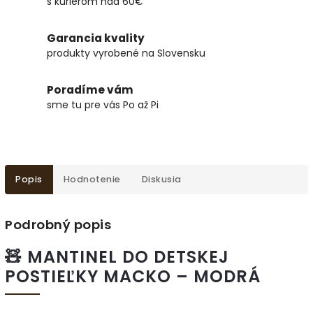
s kuriérom nad 60€
Garancia kvality
produkty vyrobené na Slovensku
Poradíme vám
sme tu pre vás Po až Pi
Popis
Hodnotenie
Diskusia
Podrobný popis
🧸 MANTINEL DO DETSKEJ
POSTIEĽKY MACKO – MODRÁ