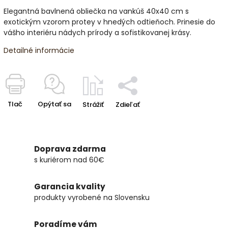
Elegantná bavlnená obliečka na vankúš 40x40 cm s
exotickým vzorom protey v hnedých odtieňoch. Prinesie do
vášho interiéru nádych prírody a sofistikovanej krásy.
Detailné informácie
Tlač
Opýtať sa
Strážiť
Zdieľať
Doprava zdarma
s kuriérom nad 60€
Garancia kvality
produkty vyrobené na Slovensku
Poradíme vám