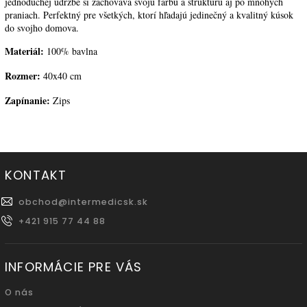
jednoduchej údržbe si zachováva svoju farbu a štruktúru aj po mnohých
praniach. Perfektný pre všetkých, ktorí hľadajú jedinečný a kvalitný kúsok
do svojho domova.
Materiál:
100% bavlna
Rozmer:
40x40 cm
Zapínanie:
Zips
KONTAKT
obchod
@
intermedicsk.sk
+421 915 77 44 88
INFORMÁCIE PRE VÁS
O nás