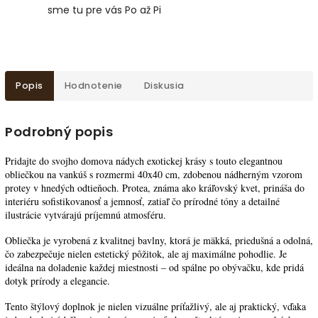
sme tu pre vás Po až Pi
Popis
Hodnotenie
Diskusia
Podrobný popis
Pridajte do svojho domova nádych exotickej krásy s touto elegantnou
obliečkou na vankúš s rozmermi 40x40 cm, zdobenou nádherným vzorom
protey v hnedých odtieňoch. Protea, známa ako kráľovský kvet, prináša do
interiéru sofistikovanosť a jemnosť, zatiaľ čo prírodné tóny a detailné
ilustrácie vytvárajú príjemnú atmosféru.
Obliečka je vyrobená z kvalitnej bavlny, ktorá je mäkká, priedušná a odolná,
čo zabezpečuje nielen estetický pôžitok, ale aj maximálne pohodlie. Je
ideálna na doladenie každej miestnosti – od spálne po obývačku, kde pridá
dotyk prírody a elegancie.
Tento štýlový doplnok je nielen vizuálne príťažlivý, ale aj praktický, vďaka