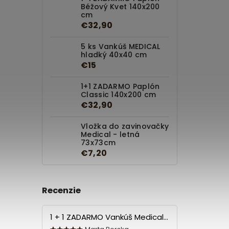
Béžový Kvet 140x200
cm
€32,90
5 ks Vankúš MEDICAL
hladký 40x40 cm
€15
1+1 ZADARMO Paplón
Classic 140x200 cm
€32,90
Vložka do zavinovačky
Medical - letná
73x73cm
€7,20
Recenzie
1 + 1 ZADARMO Vankúš Medical 70x90 cm