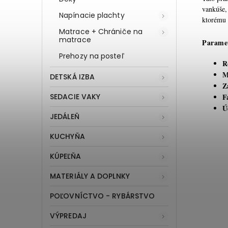
vankúše,
Napínacie plachty
ktorému s
Matrace + Chrániče na
matrace
Parame
Prehozy na posteľ
R
M
DETSKÁ IZBA
Z
SEDACIE VAKY
F
Ú
JEDÁLEŇ
KUCHYŇA
KÚPEĽŇA
MATERIÁLY A DOPLNKY
POĽOVNÍCTVO - RYBÁRSTVO
VÝPREDAJ