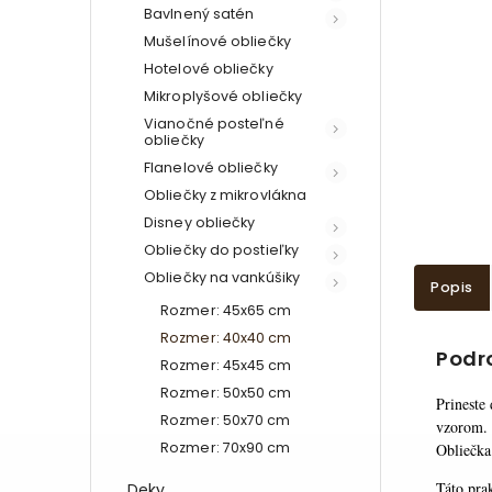
Bavlnený satén
Mušelínové obliečky
Hotelové obliečky
Mikroplyšové obliečky
Vianočné posteľné
obliečky
Flanelové obliečky
Obliečky z mikrovlákna
Disney obliečky
Obliečky do postieľky
Obliečky na vankúšiky
Popis
Rozmer: 45x65 cm
Rozmer: 40x40 cm
Podr
Rozmer: 45x45 cm
Rozmer: 50x50 cm
Prineste
Rozmer: 50x70 cm
vzorom. 
Rozmer: 70x90 cm
Obliečka
Táto pra
Deky