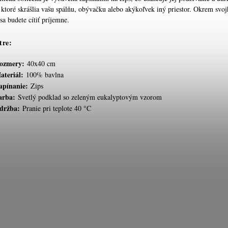
 ktoré skrášlia vašu spálňu, obývačku alebo akýkoľvek iný priestor. Okrem svo
a budete cítiť príjemne.
tre:
ozmery:
40x40 cm
ateriál:
100% bavlna
apínanie:
Zips
arba:
Svetlý podklad so zeleným eukalyptovým vzorom
držba:
Pranie pri teplote 40 °C