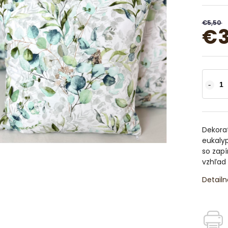
€5,50
€3
Dekorat
eukalyp
so zapí
vzhľad
Detailn