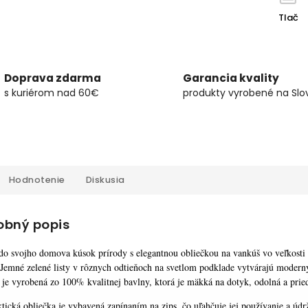
Tlač
Doprava zdarma
Garancia kvality
s kuriérom nad 60€
produkty vyrobené na Slo
Hodnotenie
Diskusia
obný popis
 do svojho domova kúsok prírody s elegantnou obliečkou na vankúš vo veľko
Jemné zelené listy v rôznych odtieňoch na svetlom podklade vytvárajú moderný a
 je vyrobená zo 100% kvalitnej bavlny, ktorá je mäkká na dotyk, odolná a prie
ktická obliečka je vybavená zapínaním na zips, čo uľahčuje jej používanie a ú