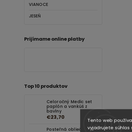
VIANOCE
JESEŇ
Prijímame online platby
Top 10 produktov
Celoročný Medic set
paplón a vankúš z
bavlny
€23,70
Tento web používa
vyjadrujete súhlas 
Posteľná obliečka