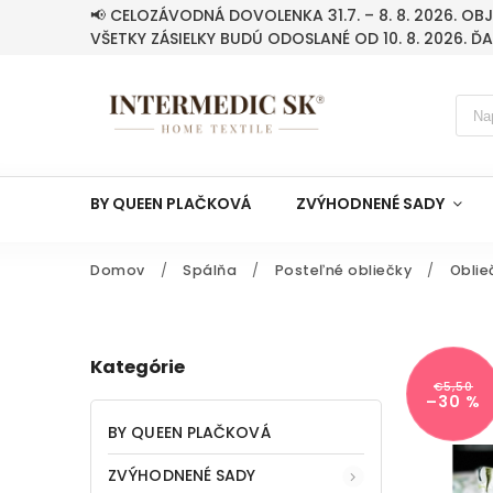
📢 CELOZÁVODNÁ DOVOLENKA 31.7. – 8. 8. 2026. O
VŠETKY ZÁSIELKY BUDÚ ODOSLANÉ OD 10. 8. 2026. Ď
BY QUEEN PLAČKOVÁ
ZVÝHODNENÉ SADY
Domov
/
Spálňa
/
Posteľné obliečky
/
Oblie
Kategórie
€5,50
–30 %
BY QUEEN PLAČKOVÁ
ZVÝHODNENÉ SADY