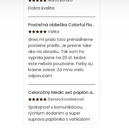
Marta Borska
Dobra kvalita
Posteľná obliečka Colorful Flowers Modrá 140x200/70x90 cm
Valika
dnes mi prislo toto prenadherne
postelne pradlo. Je presne take
ako na obrazku. Tak som ho
vyprala jasne na 20 st. kedze
este nebolo pouzivane. Farby su
krasne svieze. Za mna vrelo
odporucam
Celoročný Medic set paplón a vankúš z bavlny
Denisa Koristeková
Spokojnosť s komunikáciou,
rýchlym dodaním a super
suprava paplónika s vankúšom