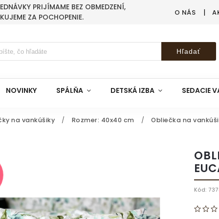
BJEDNÁVKY PRIJÍMAME BEZ OBMEDZENÍ,
O NÁS
A
AKUJEME ZA POCHOPENIE.
Hľadať
NOVINKY
SPÁLŇA
DETSKÁ IZBA
SEDACIE V
čky na vankúšiky
/
Rozmer: 40x40 cm
/
Obliečka na vankúš
OBL
EUC
Kód:
737