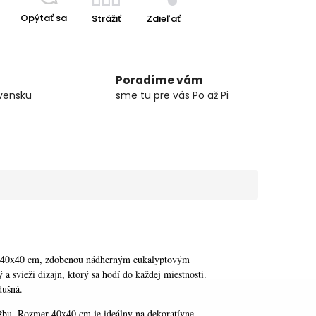
Opýtať sa
Strážiť
Zdieľať
Poradíme vám
vensku
sme tu pre vás Po až Pi
sti 40x40 cm, zdobenou nádherným eukalyptovým
 svieži dizajn, ktorý sa hodí do každej miestnosti.
dušná.
držbu. Rozmer 40x40 cm je ideálny na dekoratívne