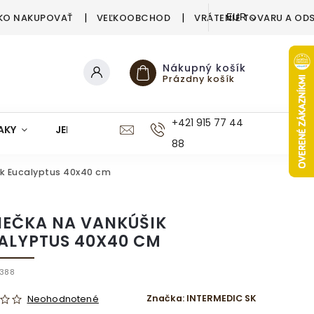
KO NAKUPOVAŤ
VEĽKOOBCHOD
VRÁTENIE TOVARU A OD
EUR
Nákupný košík
Prázdny košík
+421 915 77 44
AKY
JEDÁLEŇ
KUCHYŇA
KÚPEĽŇA
M
88
ik Eucalyptus 40x40 cm
IEČKA NA VANKÚŠIK
ALYPTUS 40X40 CM
388
Značka:
INTERMEDIC SK
Neohodnotené