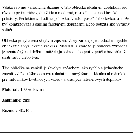
Vďaka svojmu výraznému dizajnu je táto obliečka ideálnym doplnkom pre
rôzne typy interiérov, či už ide o moderné, rustikálne, alebo klasické
priestory. Perfektne sa hodí na pohovku, kreslo, posteľ alebo lavicu, a môže
byť kombinovaná s ďalšími farebnými doplnkami alebo použitá ako výrazný
solitér.
Obliečka je vybavená skrytým zipsom, ktorý zaručuje jednoduché a rýchle
obliekanie a vyzliekanie vankúša. Materiál, z ktorého je obliečka vyrobená,
je nenáročný na údržbu – môžete ju jednoducho prať v práčke bez obáv, že
stratí farbu alebo tvar.
Táto obliečka na vankúš je skvelým spôsobom, ako rýchlo a jednoducho
zmeniť vzhľad vášho domova a dodať mu nový šmrnc. Ideálna ako darček
pre milovníkov kvetinových vzorov a krásnych interiérových doplnkov.
Materiál:
100 % bavlna
Zapínanie:
zips
Rozmer:
40x40 cm