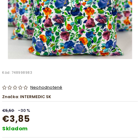
Kód:
748998983
Neohodnotené
Značka:
INTERMEDIC SK
€5,50
–30 %
€3,85
Skladom