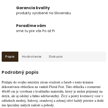
Garancia kvality
produkty vyrobené na Slovensku
Poradíme vám
sme tu pre vás Po až Pi
Popis
Hodnotenie
Diskusia
Podrobný popis
Pridajte do svojho interiéru závan sviežosti a farieb s touto krásnou
dekoratívnou obliečkou na vankúš Floral Fest. Táto obliečka s rozmermi
40x40 cm je vyrobená z kvalitného materiálu, ktorý je nielen príjemný na
dotyk, ale aj odolný a ľahko udržiavateľný. Živý a pestrý kvetinový vzor v
odtieňoch modrej, fialovej, oranžovej a zelenej oživí každý priestor a dodá
mu špeciálny nádych radosti a pohody.