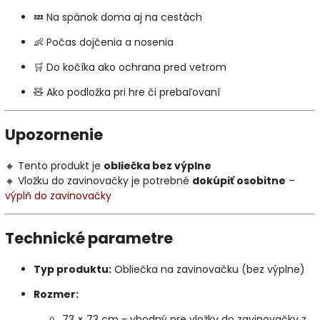
💤 Na spánok doma aj na cestách
👶 Počas dojčenia a nosenia
🛒 Do kočíka ako ochrana pred vetrom
🧸 Ako podložka pri hre či prebaľovaní
Upozornenie
🔸 Tento produkt je
obliečka bez výplne
🔸 Vložku do zavinovačky je potrebné
dokúpiť osobitne
–
výplň do zavinovačky
Technické parametre
Typ produktu:
Obliečka na zavinovačku (bez výplne)
Rozmer:
73 × 73 cm - vhodný pre vložky do zavinovačky z