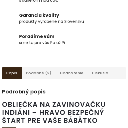
s kuriérom nad 60€
Garancia kvality
produkty vyrobené na Slovensku
Poradíme vám
sme tu pre vás Po až Pi
Popis
Podobné (5)
Hodnotenie
Diskusia
Podrobný popis
OBLIEČKA NA ZAVINOVAČKU
INDIÁNI – HRAVO BEZPEČNÝ
ŠTART PRE VAŠE BÁBÄTKO