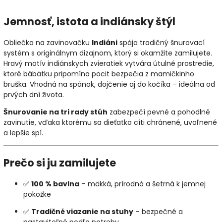
Jemnosť, istota a indiánsky štýl
Obliečka na zavinovačku
Indiáni
spája tradičný šnurovací
systém s originálnym dizajnom, ktorý si okamžite zamilujete.
Hravý motív indiánskych zvieratiek vytvára útulné prostredie,
ktoré bábätku pripomína pocit bezpečia z mamičkinho
bruška. Vhodná na spánok, dojčenie aj do kočíka – ideálna od
prvých dní života.
Šnurovanie na tri rady stúh
zabezpečí pevné a pohodlné
zavinutie, vďaka ktorému sa dieťatko cíti chránené, uvoľnené
a lepšie spí.
Prečo si ju zamilujete
✅
100 % bavlna
– mäkká, prírodná a šetrná k jemnej
pokožke
✅
Tradičné viazanie na stuhy
– bezpečné a