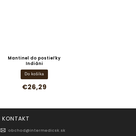
Mantinel do postieľky
Indiáni
Do košíka
€26,29
KONTAKT
obchod
@
intermedicsk.sk