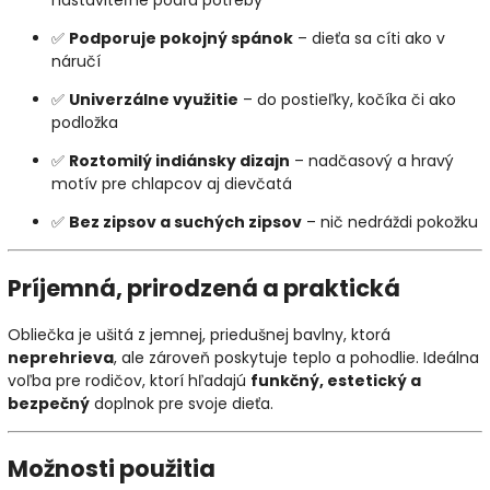
nastaviteľné podľa potreby
✅
Podporuje pokojný spánok
– dieťa sa cíti ako v
náručí
✅
Univerzálne využitie
– do postieľky, kočíka či ako
podložka
✅
Roztomilý indiánsky dizajn
– nadčasový a hravý
motív pre chlapcov aj dievčatá
✅
Bez zipsov a suchých zipsov
– nič nedráždi pokožku
Príjemná, prirodzená a praktická
Obliečka je ušitá z jemnej, priedušnej bavlny, ktorá
neprehrieva
, ale zároveň poskytuje teplo a pohodlie. Ideálna
voľba pre rodičov, ktorí hľadajú
funkčný, estetický a
bezpečný
doplnok pre svoje dieťa.
Možnosti použitia