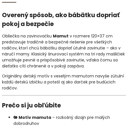
Overený spôsob, ako bábätku dopriať
pokoj a bezpečie
Obliečka na zavinovačku
Mamut
v rozmere 120×37 cm
predstavuje tradičné a bezpečné riešenie pre všetkých
rodičov, ktorí chcú bábätku dopriať útulné zavinutie – ako v
náručí mamy. Klasický šnurovací systém na tri rady mašličiek
umožňuje pevné a prispôsobivé zavinutie, vďaka čomu sa
dieťatko cíti chránené a v pokoji zaspáva.
Originálny detský motív s veselým mamutom navyše zútulní
každú detskú izbičku a poteší aj ako darček pre budúcich
rodičov.
Prečo si ju obľúbite
🐘
Motív mamuta
– rozkošný dizajn pre malých
dobrodruhov