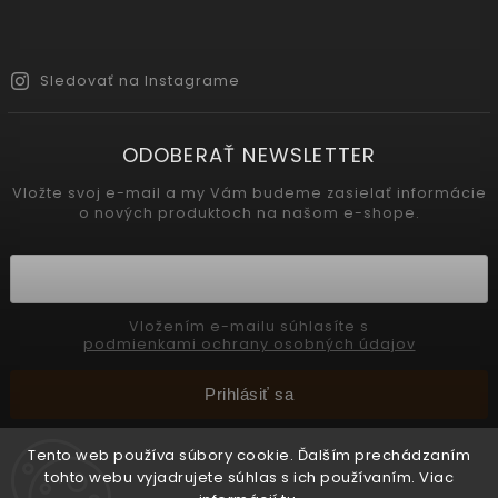
Sledovať na Instagrame
ODOBERAŤ NEWSLETTER
Vložte svoj e-mail a my Vám budeme zasielať informácie
o nových produktoch na našom e-shope.
Vložením e-mailu súhlasíte s
podmienkami ochrany osobných údajov
Prihlásiť sa
Tento web používa súbory cookie. Ďalším prechádzaním
tohto webu vyjadrujete súhlas s ich používaním. Viac
Copyright 2026
INTERMEDIC SK
. Všetky práva vyhradené.