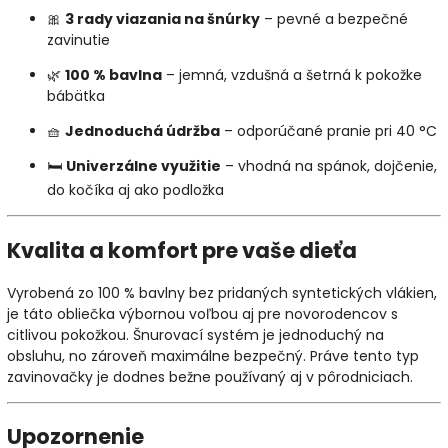
🎀
3 rady viazania na šnúrky
– pevné a bezpečné
zavinutie
🌿
100 % bavlna
– jemná, vzdušná a šetrná k pokožke
bábätka
🧺
Jednoduchá údržba
– odporúčané pranie pri 40 °C
🛏️
Univerzálne využitie
– vhodná na spánok, dojčenie,
do kočíka aj ako podložka
Kvalita a komfort pre vaše dieťa
Vyrobená zo 100 % bavlny bez pridaných syntetických vlákien,
je táto obliečka výbornou voľbou aj pre novorodencov s
citlivou pokožkou. Šnurovací systém je jednoduchý na
obsluhu, no zároveň maximálne bezpečný. Práve tento typ
zavinovačky je dodnes bežne používaný aj v pôrodniciach.
Upozornenie