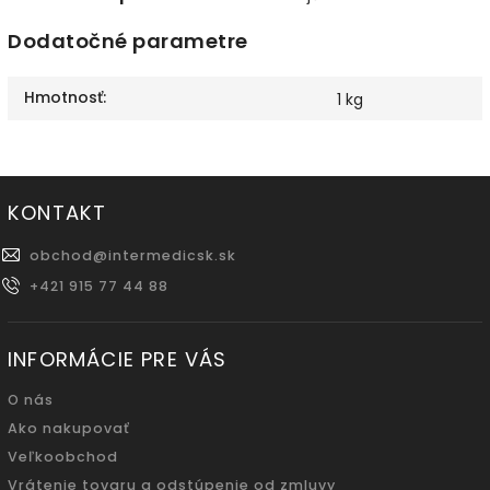
Dodatočné parametre
Hmotnosť
:
1 kg
KONTAKT
obchod
@
intermedicsk.sk
+421 915 77 44 88
INFORMÁCIE PRE VÁS
O nás
Ako nakupovať
Veľkoobchod
Vrátenie tovaru a odstúpenie od zmluvy