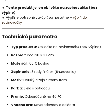
🔸
Tento produkt je len obliečka na zavinovačku (bez
výplne)
🔸 Výplň je potrebné zakúpiť samostatne –
výplň do
zavinovačky
Technické parametre
Typ produktu:
Obliečka na zavinovačku (bez výplne)
Rozmer:
cca 120 × 37 cm
Materiál:
100 % bavlna
Zapínanie:
3 rady šnúrok (šnurovanie)
Motív:
Detský dizajn s mamutom
Farba:
Biela s potlačou
Pranie:
Odporúčané na 40 °C
Vhodné pre:
Novorodencov a dojčatá