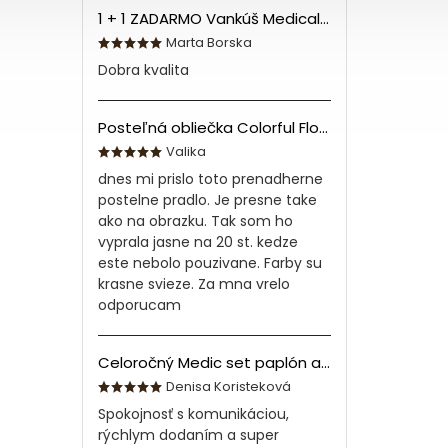
1 + 1 ZADARMO Vankúš Medical 70x90 cm
Marta Borska
Dobra kvalita
Posteľná obliečka Colorful Flowers Modrá 140x200/70x90 cm
Valika
dnes mi prislo toto prenadherne
postelne pradlo. Je presne take
ako na obrazku. Tak som ho
vyprala jasne na 20 st. kedze
este nebolo pouzivane. Farby su
krasne svieze. Za mna vrelo
odporucam
Celoročný Medic set paplón a vankúš z bavlny
Denisa Koristeková
Spokojnosť s komunikáciou,
rýchlym dodaním a super