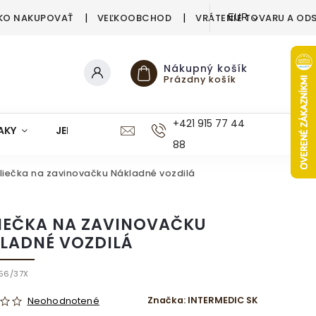
KO NAKUPOVAŤ
VEĽKOOBCHOD
VRÁTENIE TOVARU A OD
EUR
Nákupný košík
Prázdny košík
+421 915 77 44
AKY
JEDÁLEŇ
KUCHYŇA
KÚPEĽŇA
M
88
liečka na zavinovačku Nákladné vozdilá
IEČKA NA ZAVINOVAČKU
LADNÉ VOZDILÁ
56/37X
Značka:
INTERMEDIC SK
Neohodnotené