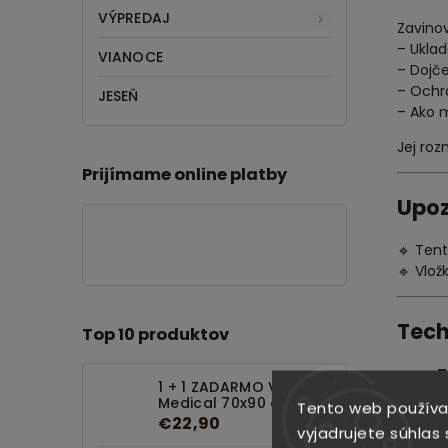
VÝPREDAJ
Zavinov
– Ukla
VIANOCE
– Dojč
– Ochr
JESEŇ
– Ako 
Jej ro
Prijímame online platby
Upoz
🔹 Tent
🔹 Vlo
Tech
Top 10 produktov
T
1 + 1 ZADARMO Vankúš
Medical 70x90 cm
Tento web používa
R
€22,90
vyjadrujete súhlas 