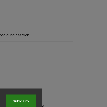
ma aj na cestách.
Súhlasím
lákna v rozmere 73 × 73 cm