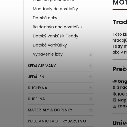
MOT
Mantinely do postieľky
Detské deky
Trad
Baldachýn nad postieľku
Táto kl
Detský vankúšik Teddy
hľadaj
Detské vankúšiky
rady m
ako v 
Vybavenie izby
SEDACIE VAKY
Preč
JEDÁLEŇ
🚛
Orig
🎗️
3 ra
KUCHYŇA
🧶
100 
KÚPEĽŇA
🧸
Nap
🧺
Ľah
MATERIÁLY A DOPLNKY
POĽOVNÍCTVO - RYBÁRSTVO
Univ