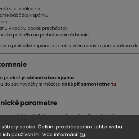
ačka je ideálna na:
danie bábätka k spánku
enie
anu v kočíku počas prechádzok
mäkká podložka na prebaľovanie či hranie
zmer a praktické zapínanie ju robia všestranným pomocníkom do
ornenie
o produkt je
obliečka bez výplne
žku do zavinovačky si môžete
dokúpiť samostatne
tu
nické parametre
yp produktu:
Obliečka na zavinovačku (bez výplne)
 súbory cookie. Ďalším prechádzaním tohto webu
ozmer:
s ich používaním. Viac informácií
tu
.
73 × 73 cm - vhodný pre vložky do zavinovačky z dutého v