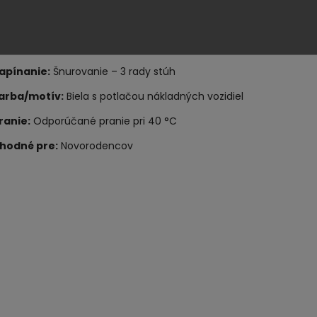
120 × 37 cm - vhodný pre vložky do zavinovačky z dutého v
ateriál:
100 % bavlna
apínanie:
Šnurovanie – 3 rady stúh
arba/motív:
Biela s potlačou nákladných vozidiel
ranie:
Odporúčané pranie pri 40 °C
hodné pre:
Novorodencov