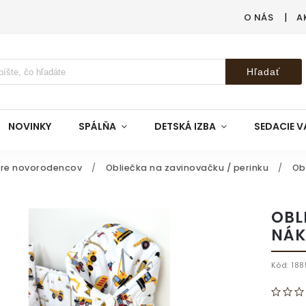
O NÁS
A
Hľadať
NOVINKY
SPÁLŇA
DETSKÁ IZBA
SEDACIE V
pre novorodencov
/
Obliečka na zavinovačku / perinku
/
Ob
OBL
NÁK
Kód:
188