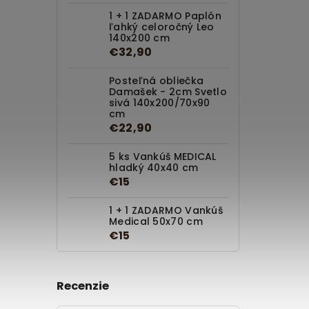
1 + 1 ZADARMO Paplón
ľahký celoročný Leo
140x200 cm
€32,90
Posteľná obliečka
Damašek - 2cm Svetlo
sivá 140x200/70x90
cm
€22,90
5 ks Vankúš MEDICAL
hladký 40x40 cm
€15
1 + 1 ZADARMO Vankúš
Medical 50x70 cm
€15
Recenzie