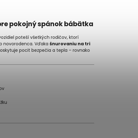
pre pokojný spánok bábätka
idiel poteší všetkých rodičov, ktorí
ho novorodenca. Vďaka
šnurovaniu na tri
oskytuje pocit bezpečia a tepla – rovnako
ov
ožku