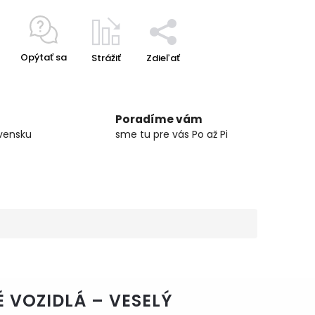
Opýtať sa
Strážiť
Zdieľať
Poradíme vám
vensku
sme tu pre vás Po až Pi
 VOZIDLÁ – VESELÝ