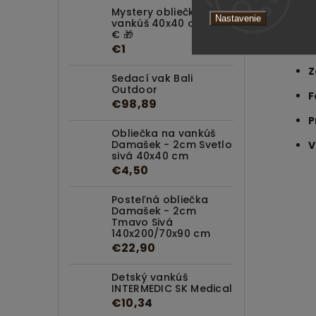
Mystery obliečka na
Nastavenie
vankúš 40x40 cm za 1
€ 🎁
M
€1
Z
Sedací vak Bali
Outdoor
F
€98,89
P
Obliečka na vankúš
Damašek - 2cm Svetlo
V
sivá 40x40 cm
€4,50
Posteľná obliečka
Damašek - 2cm
Tmavo Sivá
140x200/70x90 cm
€22,90
Detský vankúš
INTERMEDIC SK Medical
€10,34