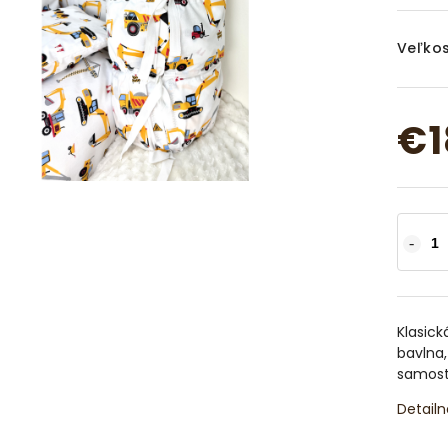
Veľkos
€1
Klasic
bavlna,
samost
Detailn