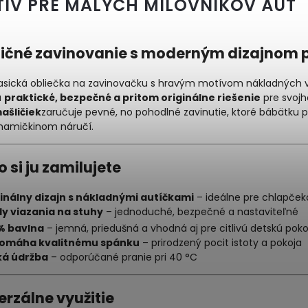
ÍV PRE MALÝCH MILOVNÍKOV ÁUT
ičné zavinovanie s moderným dizajnom 
asická obliečka na zavinovačku s hravým motívom nákladných voz
ú
praktické, bezpečné a pritom originálne riešenie
pre svoj
ašličiek
zaručuje pevné, no pohodlné zavinutie, ktoré bábätku p
mamičkinom náručí.
o si ju zamilujete
inálny dizajn s nákladnými autíčkami
– ideálne pre chlapček
dy viazania na stuhy
– jednoduché, bezpečné a nastaviteľné
% bavlna
– jemná, priedušná a vhodná aj pre citlivú detskú pok
omáha kvalitnému spánku
– prirodzený pocit istoty a pokoja
ká údržba
– odporúčané pranie pri 40 °C
erzálne využitie