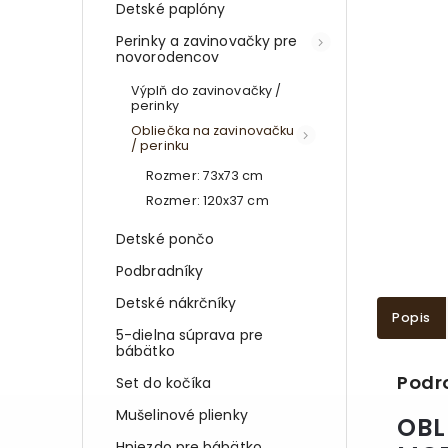
Detské paplóny
Perinky a zavinovačky pre
novorodencov
Výplň do zavinovačky /
perinky
Obliečka na zavinovačku
/ perinku
Rozmer: 73x73 cm
Rozmer: 120x37 cm
Detské pončo
Podbradníky
Detské nákrčníky
Popis
5-dielna súprava pre
bábätko
Podr
Set do kočíka
Mušelinové plienky
OBL
Hniezdo pre bábätko