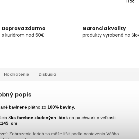
Tlač
Doprava zdarma
Garancia kvality
s kuriérom nad 60€
produkty vyrobené na Slo
Hodnotenie
Diskusia
obný popis
kané bavlnené plátno zo
100% bavlny.
ácia
3
ks farebne zladených látok
na patchwork o veľkosti
x145
cm
osť:
Zobrazenie farieb sa môže líšiť podľa nastavenia Vášho