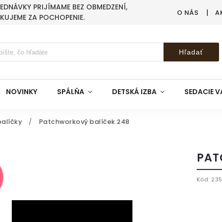
BJEDNÁVKY PRIJÍMAME BEZ OBMEDZENÍ,
O NÁS
A
AKUJEME ZA POCHOPENIE.
Hľadať
NOVINKY
SPÁLŇA
DETSKÁ IZBA
SEDACIE V
alíčky
/
Patchworkový balíček 248
PAT
Kód:
23