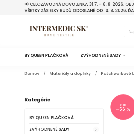
📢 CELOZÁVODNÁ DOVOLENKA 31.7. – 8. 8. 2026. O
VŠETKY ZÁSIELKY BUDÚ ODOSLANÉ OD 10. 8. 2026. Ď
BY QUEEN PLAČKOVÁ
ZVÝHODNENÉ SADY
Domov
/
Materiály a doplnky
/
Patchworkové b
Kategórie
€10
–56 %
BY QUEEN PLAČKOVÁ
ZVÝHODNENÉ SADY