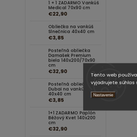
1 + 1 ZADARMO Vankúš
Medical 70x90 cm
€22,90
Obliečka na vankúš
Slnečnica 40x40 cm
€3,85
Posteľná obliečka
Damašek Premium
biela 140x200/70x90
cm
€32,90
Tento web používa
vyjadrujete súhlas 
Posteľná obliečka
Dubai na vankúšik
40x40 cm
Nastavenie
€3,85
1+1 ZADARMO Paplón
Béžový Kvet 140x200
cm
€32,90