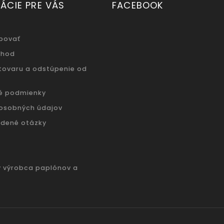
ÁCIE PRE VÁS
FACEBOOK
povať
chod
 tovaru a odstúpenie od
é podmienky
osobných údajov
adené otázky
ý výrobca paplónov a