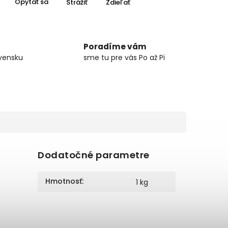
Opýtať sa
Strážiť
Zdieľať
Poradíme vám
vensku
sme tu pre vás Po až Pi
Dodatočné parametre
Hmotnosť
:
1 kg