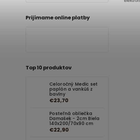
elektro
Prijímame online platby
Top 10 produktov
Celoročný Medic set
paplón a vankúš z
bavlny
€23,70
Posteľná obliečka
Damašek - 2cm Biela
140x200/70x90 cm
€22,90