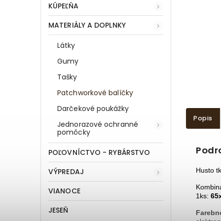
KÚPEĽŇA
MATERIÁLY A DOPLNKY
Látky
Gumy
Tašky
Patchworkové balíčky
Darčekové poukážky
Popis
Jednorazové ochranné
pomôcky
Podr
POĽOVNÍCTVO - RYBÁRSTVO
Husto t
VÝPREDAJ
Kombin
VIANOCE
1ks:
65
JESEŇ
Farebn