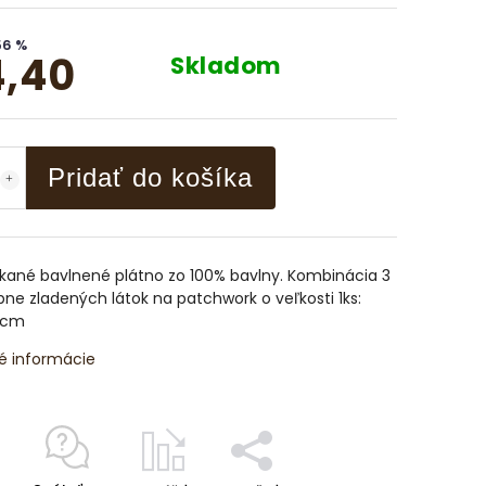
56 %
,40
Skladom
Pridať do košíka
kané bavlnené plátno zo 100% bavlny. Kombinácia 3
bne zladených látok na patchwork o veľkosti 1ks:
 cm
é informácie