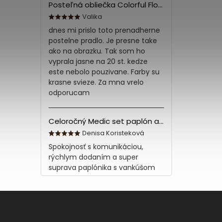
Posteľná obliečka Colorful Flowers Modrá 140x200/70x90 cm
Valika
dnes mi prislo toto prenadherne
postelne pradlo. Je presne take
ako na obrazku. Tak som ho
vyprala jasne na 20 st. kedze
este nebolo pouzivane. Farby su
krasne svieze. Za mna vrelo
odporucam
Celoročný Medic set paplón a vankúš z bavlny
Denisa Koristeková
Spokojnosť s komunikáciou,
rýchlym dodaním a super
suprava paplónika s vankúšom