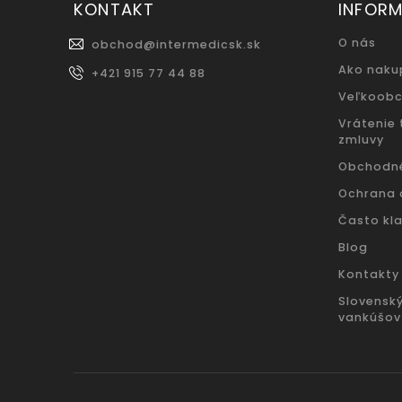
KONTAKT
INFORM
O nás
obchod
@
intermedicsk.sk
Ako naku
+421 915 77 44 88
Veľkoob
Vrátenie
zmluvy
Obchodn
Ochrana 
Často kl
Blog
Kontakty
Slovensk
vankúšov