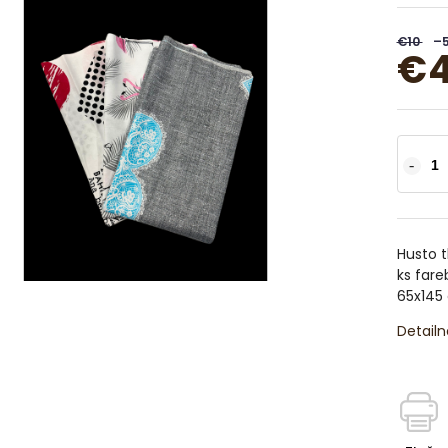
€10
–
€4
Husto t
ks fare
65x145
Detailn