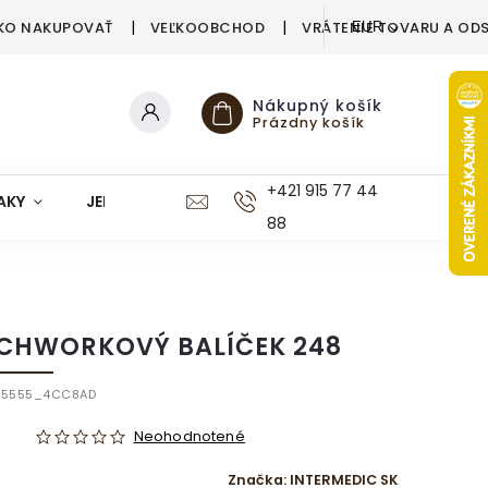
KO NAKUPOVAŤ
VEĽKOOBCHOD
VRÁTENIE TOVARU A OD
EUR
Nákupný košík
Prázdny košík
+421 915 77 44
AKY
JEDÁLEŇ
KUCHYŇA
KÚPEĽŇA
M
88
CHWORKOVÝ BALÍČEK 248
55555_4CC8AD
Neohodnotené
Značka:
INTERMEDIC SK