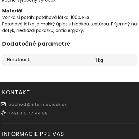
Materiál
Vonkajší poťah: poťahová látka, 100% PES
Poťahová látka je mäkký úplet s hladkou textúrou. Príjemný na
dotyk, nedráždi pokožku, antialergický.
Dodatočné parametre
Hmotnosť
:
1 kg
KONTAKT
obchod
@
intermedicsk.sk
+421 915 77 44 88
INFORMÁCIE PRE VÁS