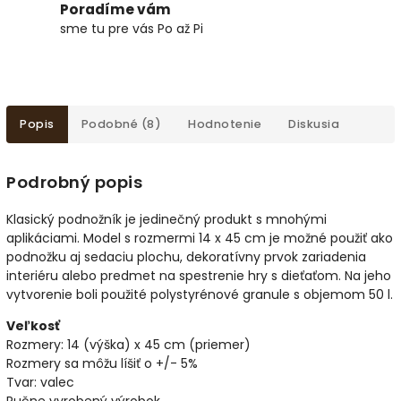
Poradíme vám
sme tu pre vás Po až Pi
Popis
Podobné (8)
Hodnotenie
Diskusia
Podrobný popis
Klasický podnožník je jedinečný produkt s mnohými
aplikáciami. Model s rozmermi 14 x 45 cm je možné použiť ako
podnožku aj sedaciu plochu, dekoratívny prvok zariadenia
interiéru alebo predmet na spestrenie hry s dieťaťom. Na jeho
vytvorenie boli použité polystyrénové granule s objemom 50 l.
Veľkosť
Rozmery: 14 (výška) x 45 cm (priemer)
Rozmery sa môžu líšiť o +/- 5%
Tvar: valec
Ručne vyrobený výrobok