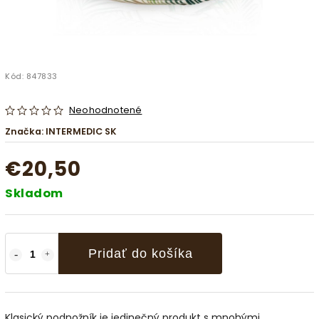
Kód:
847833
Neohodnotené
Značka:
INTERMEDIC SK
€20,50
Skladom
Pridať do košíka
Klasický podnožník je jedinečný produkt s mnohými