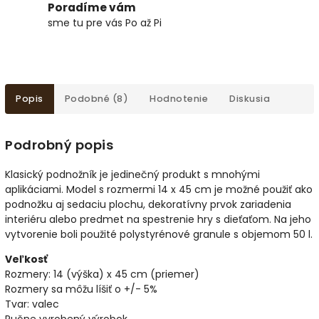
Poradíme vám
sme tu pre vás Po až Pi
Popis
Podobné (8)
Hodnotenie
Diskusia
Podrobný popis
Klasický podnožník je jedinečný produkt s mnohými
aplikáciami. Model s rozmermi 14 x 45 cm je možné použiť ako
podnožku aj sedaciu plochu, dekoratívny prvok zariadenia
interiéru alebo predmet na spestrenie hry s dieťaťom. Na jeho
vytvorenie boli použité polystyrénové granule s objemom 50 l.
Veľkosť
Rozmery: 14 (výška) x 45 cm (priemer)
Rozmery sa môžu líšiť o +/- 5%
Tvar: valec
Ručne vyrobený výrobok