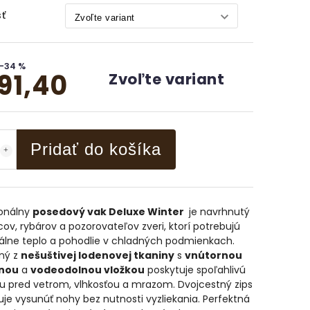
ť
–34 %
91,40
Zvoľte variant
Pridať do košíka
ionálny
posedový vak Deluxe Winter
je navrhnutý
cov, rybárov a pozorovateľov zveri, ktorí potrebujú
lne teplo a pohodlie v chladných podmienkach.
ný z
nešuštivej lodenovej tkaniny
s
vnútornou
inou
a
vodeodolnou vložkou
poskytuje spoľahlivú
u pred vetrom, vlhkosťou a mrazom. Dvojcestný zips
e vysunúť nohy bez nutnosti vyzliekania. Perfektná