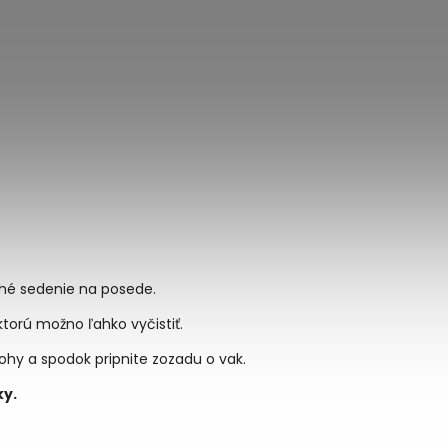
ché sedenie na posede.
 ktorú možno ľahko vyčistiť.
ohy a spodok pripnite zozadu o vak.
y.