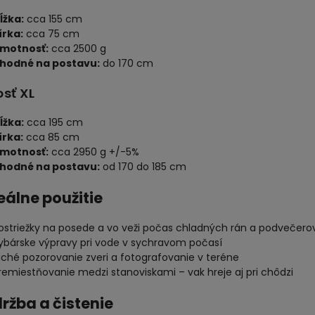
ĺžka:
cca 155 cm
írka:
cca 75 cm
motnosť:
cca 2500 g
hodné na postavu:
do 170 cm
sť XL
ĺžka:
cca 195 cm
írka:
cca 85 cm
motnosť:
cca 2950 g +/-5%
hodné na postavu:
od 170 do 185 cm
deálne použitie
ostriežky na posede a vo veži počas chladných rán a podvečero
ybárske výpravy pri vode v sychravom počasí
iché pozorovanie zveri a fotografovanie v teréne
remiestňovanie medzi stanoviskami – vak hreje aj pri chôdzi
držba a čistenie