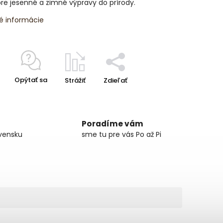
re jesenné a zimné výpravy do prírody.
é informácie
Opýtať sa
Strážiť
Zdieľať
Poradíme vám
vensku
sme tu pre vás Po až Pi