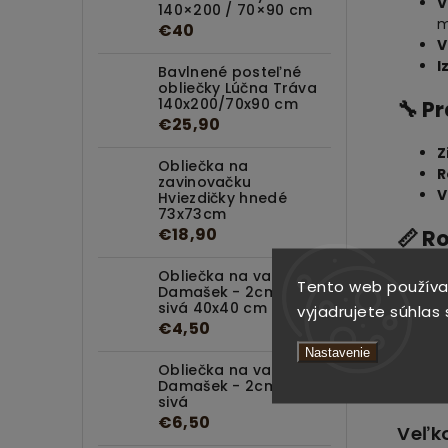
V
140×200 / 70×90 cm
m
€40
V
I
Bavlnené posteľné
obliečky Lúčna Tráva
140x200/70x90 cm
🔧 P
€25,90
Z
Obliečka na
R
zavinovačku
V
Hviezdičky hnedé
73x73cm
€18,90
📏 R
Obliečka na vankúš
Veľko
Tento web používa
Damašek - 2cm Svetlo
sivá 40x40 cm
vyjadrujete súhlas 
€4,50
D
Š
Nastavenie
H
Obliečka na vankúš
Damašek - 2cm Svetlo
V
sivá
€6,50
Veľk