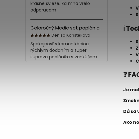
krasne svieze. Za mna vrelo
V
odporucam
S
ℹ️ T
Celoročný Medic set paplón a vankúš z bavlny
Denisa Koristeková
S
Spokojnosť s komunikáciou,
Z
rýchlym dodaním a super
V
suprava paplónika s vankúšom
C
❓ FA
Je mat
Zmokn
Dá sa 
Ako ho 