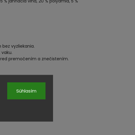
 % jahňacia vlna, 20 % polyamid, 5 %
bez vyzliekania.
 vaku.
pred premočením a znečistením.
Súhlasím