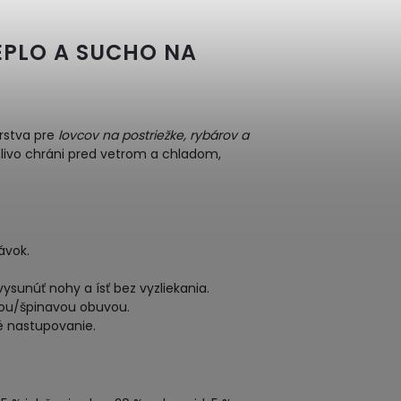
EPLO A SUCHO NA
rstva pre
lovcov na postriežke, rybárov a
ivo chráni pred vetrom a chladom,
ávok.
ysunúť nohy a ísť bez vyzliekania.
ou/špinavou obuvou.
né nastupovanie.