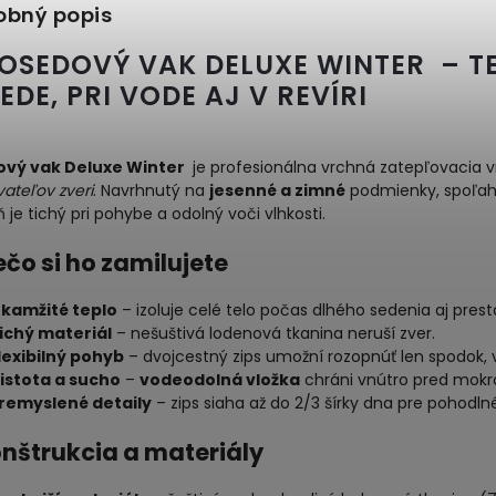
obný popis
POSEDOVÝ VAK DELUXE WINTER – T
EDE, PRI VODE AJ V REVÍRI
vý vak Deluxe Winter
je profesionálna vrchná zatepľovacia v
ateľov zveri
. Navrhnutý na
jesenné a zimné
podmienky, spoľahl
 je tichý pri pohybe a odolný voči vlhkosti.
ečo si ho zamilujete
kamžité teplo
– izoluje celé telo počas dlhého sedenia aj prest
ichý materiál
– nešuštivá lodenová tkanina neruší zver.
lexibilný pohyb
– dvojcestný zips umožní rozopnúť len spodok, v
istota a sucho
–
vodeodolná vložka
chráni vnútro pred mokr
remyslené detaily
– zips siaha až do 2/3 šírky dna pre pohodl
onštrukcia a materiály