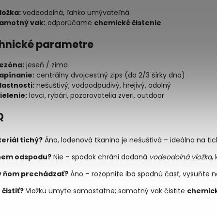
ložka:
vodeodolná, ľahko umývateľná
amotný vak:
odporúčame
chemické čistenie
echnické parametre
ezóna:
jeseň / zima
apínanie:
centrálny dvojcestný zips (do 2/3 šírky dna)
lastnosti:
nešuštivý, vodoodpudivý, hrejivý, odolný
ielenie:
lovci, rybári, pozorovatelia zveri, outdoor
Q
eriál tichý?
Áno, lodenová tkanina je nešuštivá – ideálna na ti
em odspodu?
Nie – spodok chráni dodaná
vodeodolná vložka
,
v ňom prechádzať?
Áno – rozopnite iba spodnú časť, vysuňte n
čistiť?
Vložku umyte samostatne; samotný vak čistite
chemick