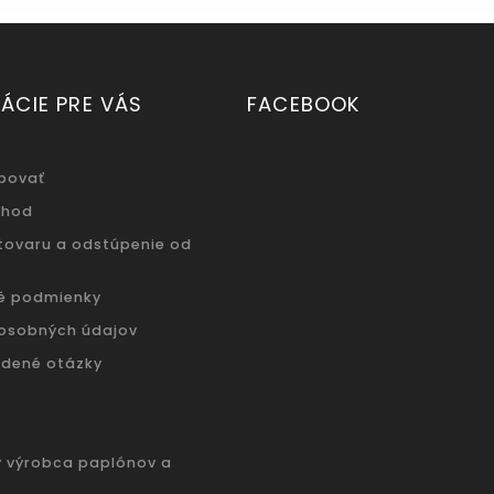
ÁCIE PRE VÁS
FACEBOOK
povať
chod
 tovaru a odstúpenie od
é podmienky
osobných údajov
adené otázky
ý výrobca paplónov a