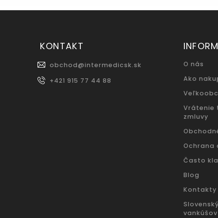
KONTAKT
INFORM
O nás
obchod
@
intermedicsk.sk
Ako naku
+421 915 77 44 88
Veľkoob
Vrátenie
zmluvy
Obchodn
Ochrana 
Často kl
Blog
Kontakty
Slovensk
vankúšov