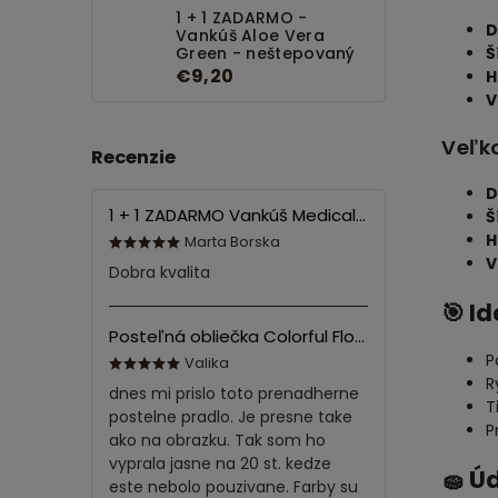
1 + 1 ZADARMO -
D
Vankúš Aloe Vera
Š
Green - neštepovaný
€9,20
H
V
Veľko
Recenzie
D
1 + 1 ZADARMO Vankúš Medical 70x90 cm
Š
H
Marta Borska
V
Dobra kvalita
🎯 I
Posteľná obliečka Colorful Flowers Modrá 140x200/70x90 cm
P
Valika
R
dnes mi prislo toto prenadherne
T
postelne pradlo. Je presne take
P
ako na obrazku. Tak som ho
vyprala jasne na 20 st. kedze
🧽 Ú
este nebolo pouzivane. Farby su