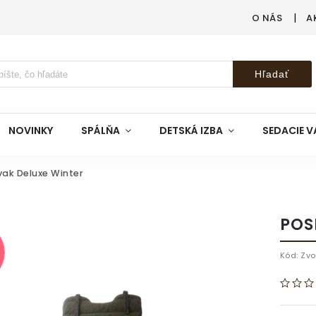
O NÁS
A
Hľadať
NOVINKY
SPÁLŇA
DETSKÁ IZBA
SEDACIE V
ak Deluxe Winter
POS
Kód:
Zvo