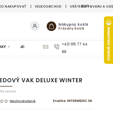
KO NAKUPOVAŤ
VEĽKOOBCHOD
VRÁTENIE TOVARU A OD
EUR
Nákupný košík
Prázdny košík
+421 915 77 44
AKY
JEDÁLEŇ
KUCHYŇA
KÚPEĽŇA
M
88
EDOVÝ VAK DELUXE WINTER
ľte variant
Značka:
INTERMEDIC SK
Neohodnotené