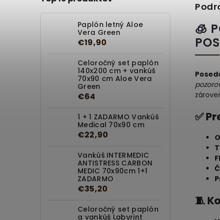
Podr
Paplón letný Aloe
🧊 
Vera Green
POS
€19,90
Celoročný set paplón
140x200 cm + vankúš
Posedo
70x90 cm Aloe Vera
pozorov
Green
zároveň
€64
✅ Pr
1 + 1 ZADARMO Vankúš
Medical 70x90 cm
€22,90
O
T
Vankúš INTERMEDIC
F
ANTISTRESS CARBON
Č
MEDIC 70x90cm 1+1
P
ZADARMO
€35,20
🧵 K
Celoročný set paplón
a vankúš Labyrint