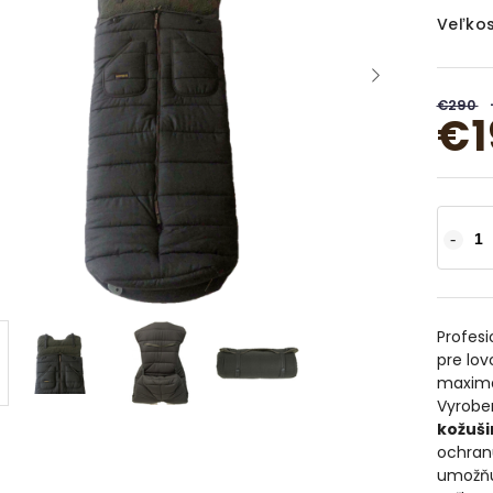
Veľkos
€290
€1
Profes
pre lov
maximá
Vyrobe
kožuš
ochran
umožňuj