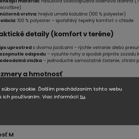
onkajší materiál:
nešuštivá vodoodpudivá lodenová tkanina (75
icrofibre)
nútorná vrstva:
hrejivá umelá kožušina (100 % polyester)
zolácia:
100 % polyester – spoľahlivý tepelný komfort v chlade
raktické detaily (komfort v teréne)
ips uprostred
s dvoma jazdcami – rýchle vetranie alebo presun 
ozopnutie odspodu
– vysuňte nohy a spodok pripnite zozadu k
odeodolná vložka
– jednoduché samostatné čistenie, chráni 
ozmery a hmotnosť
sť L
 súbory cookie. Ďalším prechádzaním tohto webu
s ich používaním. Viac informácií
tu
.
ĺžka:
cca 175 cm
írka:
cca 75 cm
motnosť:
cca 2750 g
hodné na postavu:
od 170 do 185 cm
osť M