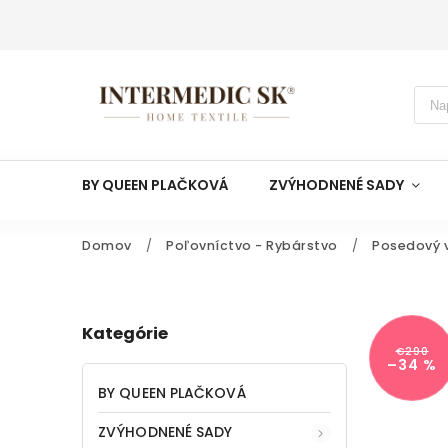
BY QUEEN PLAČKOVÁ
ZVÝHODNENÉ SADY
Domov
/
Poľovníctvo - Rybárstvo
/
Posedový v
Kategórie
€290
–34 %
BY QUEEN PLAČKOVÁ
ZVÝHODNENÉ SADY