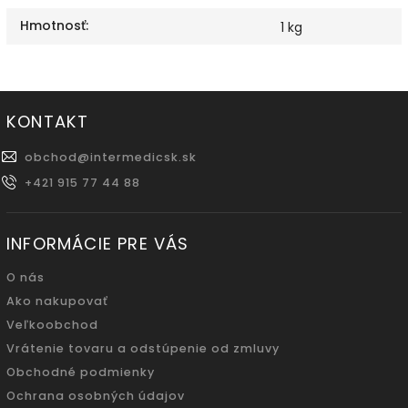
Hmotnosť
:
1 kg
KONTAKT
obchod
@
intermedicsk.sk
+421 915 77 44 88
INFORMÁCIE PRE VÁS
O nás
Ako nakupovať
Veľkoobchod
Vrátenie tovaru a odstúpenie od zmluvy
Obchodné podmienky
Ochrana osobných údajov