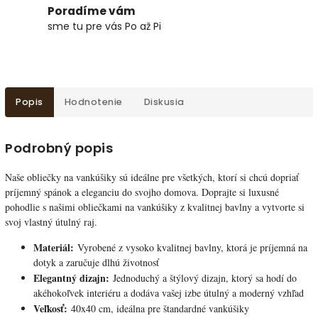
Poradíme vám
sme tu pre vás Po až Pi
Popis
Hodnotenie
Diskusia
Podrobný popis
Naše obliečky na vankúšiky sú ideálne pre všetkých, ktorí si chcú dopriať
príjemný spánok a eleganciu do svojho domova. Doprajte si luxusné
pohodlie s našimi obliečkami na vankúšiky z kvalitnej bavlny a vytvorte si
svoj vlastný útulný raj.
Materiál:
Vyrobené z vysoko kvalitnej bavlny, ktorá je príjemná na
dotyk a zaručuje dlhú životnosť
Elegantný dizajn:
Jednoduchý a štýlový dizajn, ktorý sa hodí do
akéhokoľvek interiéru a dodáva vašej izbe útulný a moderný vzhľad
Veľkosť:
40x40 cm, ideálna pre štandardné vankúšiky