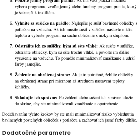
Použite jemný program prania:
Ak má vaša práčka možnosť
výberu programu, zvoľte jemný alebo farebný program prania, ktorý
je šetrnejší k textíliám.
Vyhnite sa sušičke na prádlo:
Najlepšie je sušiť bavlnené obliečky s
potlačou na vzduchu. Ak ich musíte sušiť v sušičke, nastavte nižšiu
teplotu a vyberte program na suché oblečenie s nízkym stupňom.
Odstráňte ich zo sušičky, kým sú ešte vlhké:
Ak sušíte v sušičke,
odstráňte obliečky, kým sú ešte trochu vlhké, a povoľte im ďalšie
vysušenie na vzduchu. To pomôže minimalizovať zmačkanie a udrží
farby jasnejšie.
Žehlenie na obrátenej strane:
Ak je to potrebné, žehlite obliečky
na obrátenej strane pri miernom až strednom nastavení teploty
žehličky.
Skladujte ich správne:
Po žehlení alebo sušení ich správne uložte
do skrine, aby ste minimalizovali zmačkanie a opotrebenie.
Dodržiavaním týchto krokov by ste mali minimalizovať riziko vyblednutia
bavlnených posteľných obliečok s potlačou a zachovať ich jasné farby dlhšie.
Dodatočné parametre