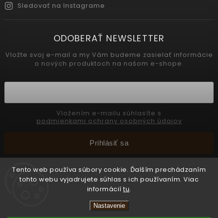
Sledovať na Instagrame
ODOBERAŤ NEWSLETTER
Vložte svoj e-mail a my Vám budeme zasielať informácie
o nových produktoch na našom e-shope.
Vložením e-mailu súhlasíte s
podmienkami ochrany osobných údajov
Prihlásiť sa
Tento web používa súbory cookie. Ďalším prechádzaním
tohto webu vyjadrujete súhlas s ich používaním. Viac
Copyright 2026
INTERMEDIC SK
. Všetky práva vyhradené.
informácií
tu
.
Upraviť nastavenie cookies
Nastavenie
Vytvořil
Shoptet