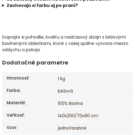
Zachovajú si farbu aj po praní?
Doprajte si pohodlie, kvalitu a nadčasový dizajn s béžovými
bavlnenými obliečkami, ktoré z vašej spálne vytvoria miesto
oddychu a pokoja.
Dodatočné parametre
Hmotnosť
:
1 kg
Farba
:
béžová
Materiál
:
100% Bavlna
Veľkosť
:
140x200/70x90 cm
Vzor
:
jednofarebné