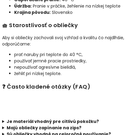
Údržba:
Pranie v práčke, žehlenie na nízkej teplote
Krajina pôvodu:
Slovensko
🧺 Starostlivosť o obliečky
Aby si obliečky zachovali svoj vzhľad a kvalitu čo najdlhšie,
odporúčame:
prať naruby pri teplote do 40 °C,
používať jemné pracie prostriedky,
nepoužívať agresívne bielidlá,
žehliť pri nízkej teplote.
❓ Často kladené otázky (FAQ)
Je materiál vhodný pre citlivú pokožku?
Majú obliečky zapínanie na zips?
Sú obliečky vhodné na celoročné používanie?