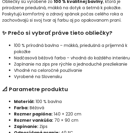
Obliečky sú vyrobené zo
100 % kvalitnej bavlny
, ktorá je
prirodzene priedušná, mäkká na dotyk a šetrná k pokožke.
Poskytujú komfortný a zdravý spánok počas celého roka a
zachovávajú si svoj tvar aj farbu aj po opakovanom praní.
✨ Prečo si vybrať práve tieto obliečky?
100 % prírodná bavlna – mäkká, priedušná a príjemná k
pokožke
Nadčasová béžová farba – vhodná do každého interiéru
Zapínanie na zips pre rýchle a jednoduché prezliekanie
Vhodné na celoročné používanie
Vyrobené na Slovensku
📐 Parametre produktu
Materiál:
100 % bavlna
Farba:
Béžová
Rozmer paplóna:
140 × 220 cm
Rozmer vankúša:
70 × 90 cm
Zapínanie:
Zips
Odporúčané pranie:
40 °C