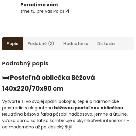
Poradíme vám
sme tu pre vás Po až Pi
Popis
Podobné (2)
Hodnotenie
Diskusia
Podrobný popis
🛏️ Posteľná obliečka Béžová
140x220/70x90 cm
Vytvorte si vo svojej spálni pokojné, teplé a harmonické
prostredie s elegantnou
béžovou posteľnou obliečkou
.
Neutrálna béžová farba pôsobí nadčasovo, jemne a útulne,
vďaka čomu sa ľahko kombinuje s akýmkoľvek interiérom –
od moderného až po klasický štýl.