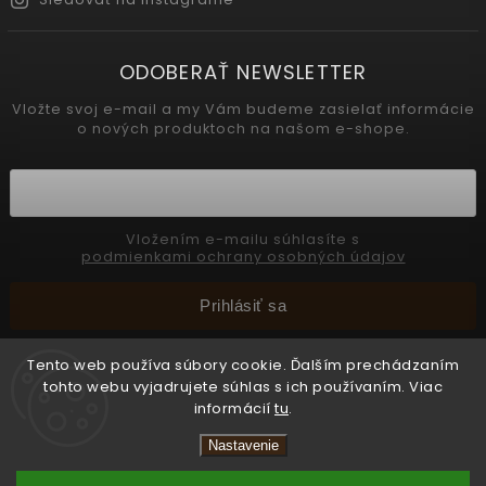
ODOBERAŤ NEWSLETTER
Vložte svoj e-mail a my Vám budeme zasielať informácie
o nových produktoch na našom e-shope.
Vložením e-mailu súhlasíte s
podmienkami ochrany osobných údajov
Prihlásiť sa
Tento web používa súbory cookie. Ďalším prechádzaním
tohto webu vyjadrujete súhlas s ich používaním. Viac
Copyright 2026
INTERMEDIC SK
. Všetky práva vyhradené.
informácií
tu
.
Upraviť nastavenie cookies
Nastavenie
Vytvořil
Shoptet