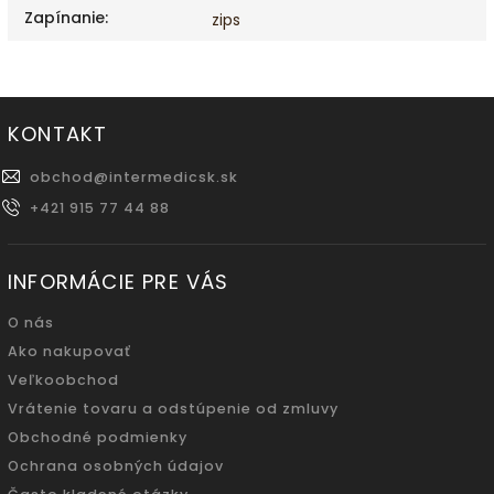
Zapínanie
:
zips
KONTAKT
obchod
@
intermedicsk.sk
+421 915 77 44 88
INFORMÁCIE PRE VÁS
O nás
Ako nakupovať
Veľkoobchod
Vrátenie tovaru a odstúpenie od zmluvy
Obchodné podmienky
Ochrana osobných údajov