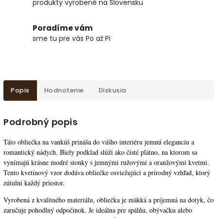
produkty vyrobené na Slovensku
Poradíme vám
sme tu pre vás Po až Pi
Popis
Hodnotenie
Diskusia
Podrobný popis
Táto obliečka na vankúš prináša do vášho interiéru jemnú eleganciu a
romantický nádych. Biely podklad slúži ako čisté plátno, na ktorom sa
vynímajú krásne modré stonky s jemnými ružovými a oranžovými kvetmi.
Tento kvetinový vzor dodáva obliečke osviežujúci a prírodný vzhľad, ktorý
zútulní každý priestor.
Vyrobená z kvalitného materiálu, obliečka je mäkká a príjemná na dotyk, čo
zaručuje pohodlný odpočinok. Je ideálna pre spálňu, obývačku alebo