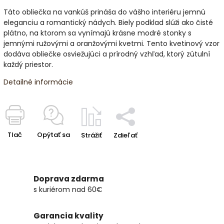
Táto obliečka na vankúš prináša do vášho interiéru jemnú
eleganciu a romantický nádych. Biely podklad slúži ako čisté
plátno, na ktorom sa vynímajú krásne modré stonky s
jemnými ružovými a oranžovými kvetmi. Tento kvetinový vzor
dodáva obliečke osviežujúci a prírodný vzhľad, ktorý zútulní
každý priestor.
Detailné informácie
Tlač
Opýtať sa
Strážiť
Zdieľať
Doprava zdarma
s kuriérom nad 60€
Garancia kvality