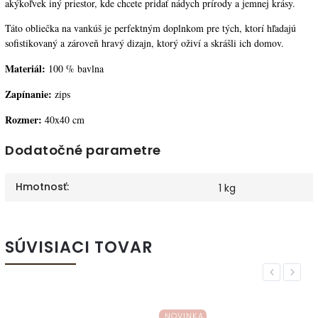
akýkoľvek iný priestor, kde chcete pridať nádych prírody a jemnej krásy.
Táto obliečka na vankúš je perfektným doplnkom pre tých, ktorí hľadajú
sofistikovaný a zároveň hravý dizajn, ktorý oživí a skrášli ich domov.
Materiál:
100 % bavlna
Zapínanie:
zips
Rozmer:
40x40 cm
Dodatočné parametre
Hmotnosť
:
1 kg
SÚVISIACI TOVAR
Previous
Next
NOVINKA