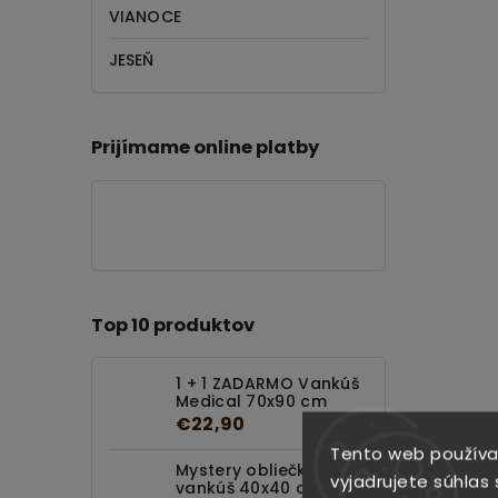
VIANOCE
JESEŇ
Prijímame online platby
Top 10 produktov
1 + 1 ZADARMO Vankúš
Medical 70x90 cm
€22,90
Tento web používa
Mystery obliečka na
vyjadrujete súhlas 
vankúš 40x40 cm za 1