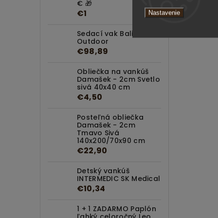
€ 🎁
€1
Nastavenie
Sedací vak Bali
Outdoor
€98,89
Obliečka na vankúš
Damašek - 2cm Svetlo
sivá 40x40 cm
€4,50
Posteľná obliečka
Damašek - 2cm
Tmavo Sivá
140x200/70x90 cm
€22,90
Detský vankúš
INTERMEDIC SK Medical
€10,34
1 + 1 ZADARMO Paplón
ľahký celoročný Leo