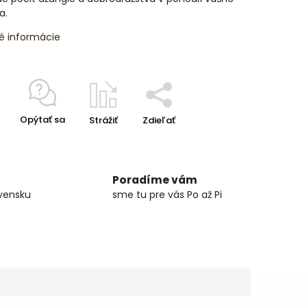
a.
é informácie
Opýtať sa
Strážiť
Zdieľať
Poradíme vám
vensku
sme tu pre vás Po až Pi