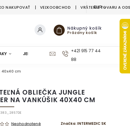
KO NAKUPOVAŤ
VEĽKOOBCHOD
VRÁTENIE TOVARU A OD
EUR
Nákupný košík
Prázdny košík
+421 915 77 44
AKY
JEDÁLEŇ
KUCHYŇA
KÚPEĽŇA
M
88
ik 40x40 cm
TEĽNÁ OBLIEČKA JUNGLE
VER NA VANKÚŠIK 40X40 CM
4383_2857DE
Značka:
INTERMEDIC SK
Neohodnotené