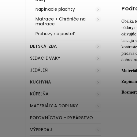
Podr
Napínacie plachty
Matrace + Chrániče na
Obálka t
matrace
pôdorys p
Prehozy na posteľ
oživujúc
tancujú v
DETSKÁ IZBA
kontrast
pridáva 
SEDACIE VAKY
dobrodru
JEDÁLEŇ
Materiál
Zapínan
KUCHYŇA
Rozmer
KÚPEĽŇA
MATERIÁLY A DOPLNKY
POĽOVNÍCTVO - RYBÁRSTVO
VÝPREDAJ