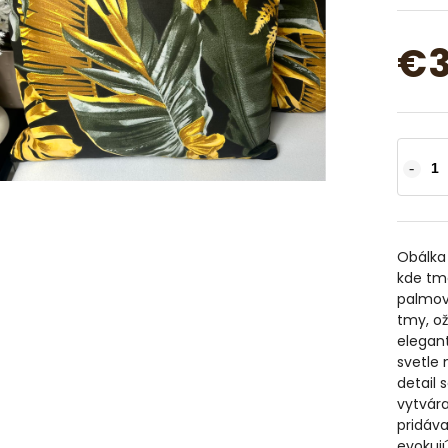
€3
Obálka
kde tma
palmové
tmy, ož
elegant
svetle 
detail 
vytvára
pridáva
evokujú