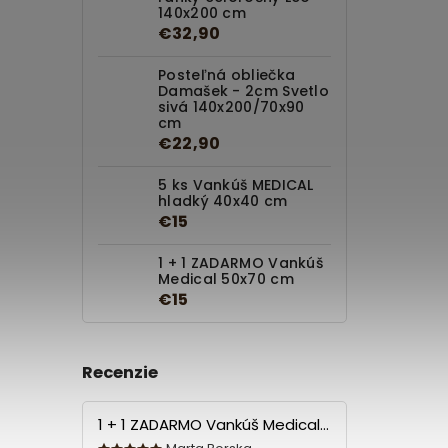
140x200 cm
€32,90
Posteľná obliečka
Damašek - 2cm Svetlo
sivá 140x200/70x90
cm
€22,90
5 ks Vankúš MEDICAL
hladký 40x40 cm
€15
1 + 1 ZADARMO Vankúš
Medical 50x70 cm
€15
Recenzie
1 + 1 ZADARMO Vankúš Medical 70x90 cm