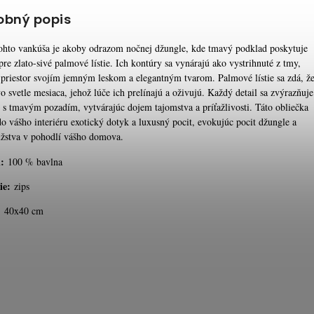
obný popis
ohto vankúša je akoby odrazom nočnej džungle, kde tmavý podklad poskytuje
re zlato-sivé palmové lístie. Ich kontúry sa vynárajú ako vystrihnuté z tmy,
 priestor svojím jemným leskom a elegantným tvarom. Palmové lístie sa zdá, ž
o svetle mesiaca, jehož lúče ich prelínajú a oživujú. Každý detail sa zvýrazňuje
e s tmavým pozadím, vytvárajúc dojem tajomstva a príťažlivosti. Táto obliečka
do vášho interiéru exotický dotyk a luxusný pocit, evokujúc pocit džungle a
žstva v pohodlí vášho domova.
:
100 % bavlna
ie:
zips
:
40x40 cm