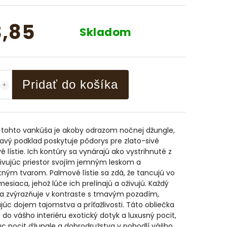
,85
Skladom
Pridať do košíka
 tohto vankúša je akoby odrazom nočnej džungle,
vý podklad poskytuje pôdorys pre zlato-sivé
 lístie. Ich kontúry sa vynárajú ako vystrihnuté z
ivujúc priestor svojím jemným leskom a
ným tvarom. Palmové lístie sa zdá, že tancujú vo
mesiaca, jehož lúče ich prelínajú a oživujú. Každý
sa zvýrazňuje v kontraste s tmavým pozadím,
júc dojem tajomstva a príťažlivosti. Táto obliečka
 do vášho interiéru exotický dotyk a luxusný pocit,
c pocit džungle a dobrodružstva v pohodlí vášho