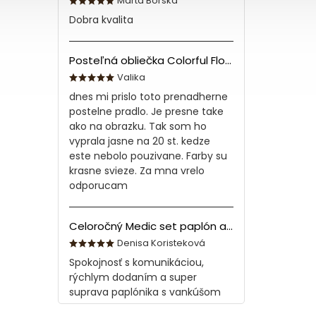
Marta Borska
Dobra kvalita
Posteľná obliečka Colorful Flowers Modrá 140x200/70x90 cm
Valika
dnes mi prislo toto prenadherne
postelne pradlo. Je presne take
ako na obrazku. Tak som ho
vyprala jasne na 20 st. kedze
este nebolo pouzivane. Farby su
krasne svieze. Za mna vrelo
odporucam
Celoročný Medic set paplón a vankúš z bavlny
Denisa Koristeková
Spokojnosť s komunikáciou,
rýchlym dodaním a super
suprava paplónika s vankúšom