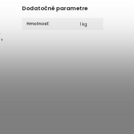
Dodatočné parametre
Hmotnosť
:
1 kg
e
 v