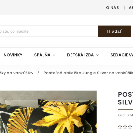
O NÁS
A
Hľadať
NOVINKY
SPÁLŇA
DETSKÁ IZBA
SEDACIE V
čky na vankúšiky
/
Posteľná obliečka Jungle Silver na vankúš
POS
SIL
Kód:
67