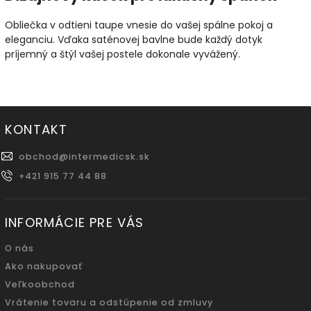
Obliečka v odtieni taupe vnesie do vašej spálne pokoj a
eleganciu. Vďaka saténovej bavlne bude každý dotyk
príjemný a štýl vašej postele dokonale vyvážený.
KONTAKT
obchod
@
intermedicsk.sk
+421 915 77 44 88
INFORMÁCIE PRE VÁS
O nás
Ako nakupovať
Veľkoobchod
Vrátenie tovaru a odstúpenie od zmluvy