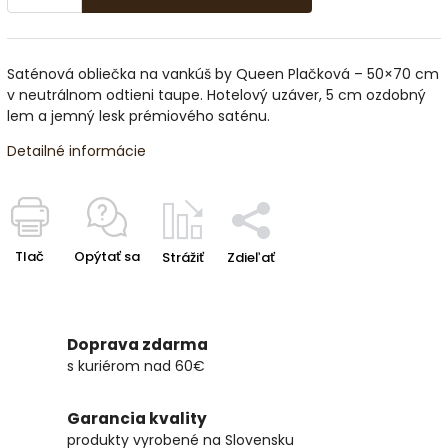
Saténová obliečka na vankúš by Queen Plačková – 50×70 cm
v neutrálnom odtieni taupe. Hotelový uzáver, 5 cm ozdobný
lem a jemný lesk prémiového saténu.
Detailné informácie
Tlač
Opýtať sa
Strážiť
Zdieľať
Doprava zdarma
s kuriérom nad 60€
Garancia kvality
produkty vyrobené na Slovensku