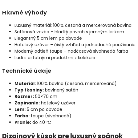
Hlavné výhody
Luxusný materiál: 100 % česaná a mercerovaná bavlna
Saténová väzba – hladký povrch s jemným leskom
Elegantný 5 cm lem po obvode
Hotelový uzáver – čistý vzhľad a jednoduché používanie
Moderný odtieň taupe – nadčasová sivohnedá farba
Ladí s ostatnými produktmi z kolekcie
Technické údaje
Materiál:
100 % bavlna (česaná, mercerovaná)
Typ tkaniny:
bavlnený satén
Rozmer:
50×70 cm
Zapínanie:
hotelový uzáver
Lem:
5 cm po obvode
Farba:
taupe (sivohnedá)
Pranie:
do 40 °C
Dizajnový kúsok pre luxusný spánok