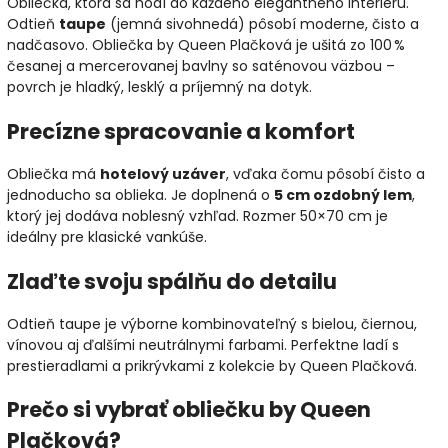
Obliečka, ktorá sa hodí do každého elegantného interiéru.
Odtieň
taupe
(jemná sivohnedá) pôsobí moderne, čisto a
nadčasovo. Obliečka by Queen Plačková je ušitá zo 100 %
česanej a mercerovanej bavlny so saténovou väzbou –
povrch je hladký, lesklý a príjemný na dotyk.
Precízne spracovanie a komfort
Obliečka má
hotelový uzáver
, vďaka čomu pôsobí čisto a
jednoducho sa oblieka. Je doplnená o
5 cm ozdobný lem
,
ktorý jej dodáva noblesný vzhľad. Rozmer 50×70 cm je
ideálny pre klasické vankúše.
Zlaďte svoju spálňu do detailu
Odtieň taupe je výborne kombinovateľný s bielou, čiernou,
vínovou aj ďalšími neutrálnymi farbami. Perfektne ladí s
prestieradlami a prikrývkami z kolekcie by Queen Plačková.
Prečo si vybrať obliečku by Queen
Plačková?