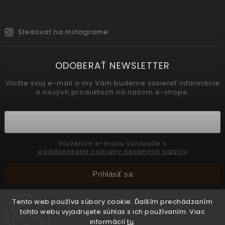
Sledovať na Instagrame
ODOBERAŤ NEWSLETTER
Vložte svoj e-mail a my Vám budeme zasielať informácie
o nových produktoch na našom e-shope.
Vložením e-mailu súhlasíte s
podmienkami ochrany osobných údajov
Prihlásiť sa
Tento web používa súbory cookie. Ďalším prechádzaním
tohto webu vyjadrujete súhlas s ich používaním. Viac
Copyright 2026
INTERMEDIC SK
. Všetky práva vyhradené.
informácií
tu
.