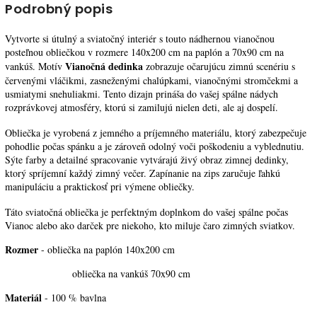
Podrobný popis
Vytvorte si útulný a sviatočný interiér s touto nádhernou vianočnou
posteľnou obliečkou v rozmere 140x200 cm na paplón a 70x90 cm na
Vianočná dedinka
vankúš. Motív
zobrazuje očarujúcu zimnú scenériu s
červenými vláčikmi, zasneženými chalúpkami, vianočnými stromčekmi a
usmiatymi snehuliakmi. Tento dizajn prináša do vašej spálne nádych
rozprávkovej atmosféry, ktorú si zamilujú nielen deti, ale aj dospelí.
Obliečka je vyrobená z jemného a príjemného materiálu, ktorý zabezpečuje
pohodlie počas spánku a je zároveň odolný voči poškodeniu a vyblednutiu.
Sýte farby a detailné spracovanie vytvárajú živý obraz zimnej dedinky,
ktorý spríjemní každý zimný večer. Zapínanie na zips zaručuje ľahkú
manipuláciu a praktickosť pri výmene obliečky.
Táto sviatočná obliečka je perfektným doplnkom do vašej spálne počas
Vianoc alebo ako darček pre niekoho, kto miluje čaro zimných sviatkov.
Rozmer
- obliečka na paplón 140x200 cm
obliečka na vankúš 70x90 cm
Materiál
- 100 % bavlna