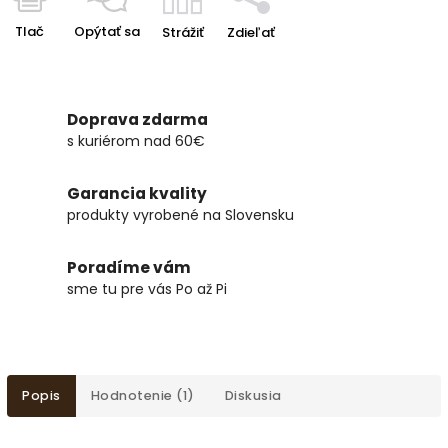
Tlač
Opýtať sa
Strážiť
Zdieľať
Doprava zdarma
s kuriérom nad 60€
Garancia kvality
produkty vyrobené na Slovensku
Poradíme vám
sme tu pre vás Po až Pi
Popis
Hodnotenie (1)
Diskusia